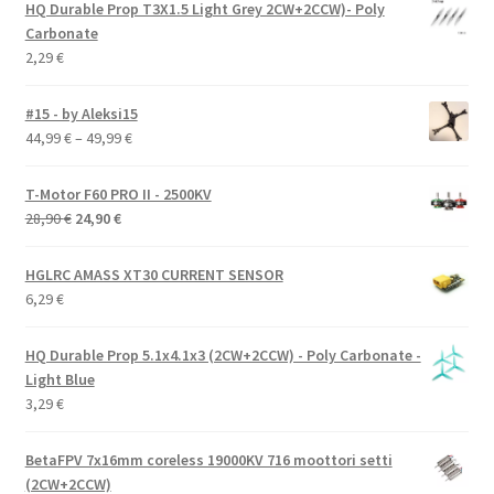
HQ Durable Prop T3X1.5 Light Grey 2CW+2CCW)- Poly
Carbonate
2,29
€
#15 - by Aleksi15
Hintaluokka:
44,99
€
–
49,99
€
44,99 €
-
T-Motor F60 PRO II - 2500KV
49,99 €
Alkuperäinen
Nykyinen
28,90
€
24,90
€
hinta
hinta
oli:
on:
HGLRC AMASS XT30 CURRENT SENSOR
28,90 €.
24,90 €.
6,29
€
HQ Durable Prop 5.1x4.1x3 (2CW+2CCW) - Poly Carbonate -
Light Blue
3,29
€
BetaFPV 7x16mm coreless 19000KV 716 moottori setti
(2CW+2CCW)