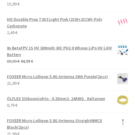
15,99
€
HQ Durable Prop T3X3 Light Pink (2CW+2CCW)-Poly
Carbonate
2,49
€
8x BetaFPV 1S HV 300mAh 30C PH2.0 Whoop LiPo HV LiHV
Battery
Alkuperäinen
Nykyinen
69,99
€
44,99
€
hinta
hinta
oli:
on:
FOXEER Micro Lollipop 5.8G Antenna SMA Purple(2pcs)
69,99 €.
44,99 €.
21,99
€
ÖLFLEX Silikoonijohto - 0,25mm2- 24AWG - Keltainen
0,79
€
FOXEER Micro Lollipop 5.8G Antenna StraightMMCX
Black(2pcs)
21,99
€