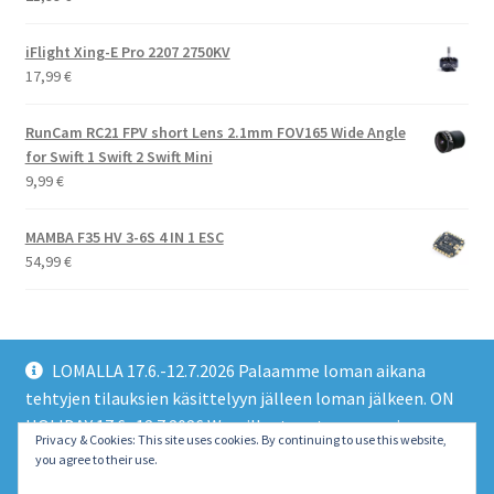
iFlight Xing-E Pro 2207 2750KV
17,99
€
RunCam RC21 FPV short Lens 2.1mm FOV165 Wide Angle
for Swift 1 Swift 2 Swift Mini
9,99
€
MAMBA F35 HV 3-6S 4 IN 1 ESC
54,99
€
LOMALLA 17.6.-12.7.2026 Palaamme loman aikana
tehtyjen tilauksien käsittelyyn jälleen loman jälkeen. ON
HOLIDAY 17.6.-12.7.2026 We will return to processing
© EMO FPV Drones 2026
Privacy & Cookies: This site uses cookies. By continuing to use this website,
orders made during the holiday again after the holiday.
you agree to their use.
Built with WooCommerce
.
Piilota tämä ilmoitus