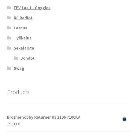
FPV Lasit - Goggles
RC Radiot
Lataus
Työkalut
Sekalaista
Johdot
Swag
Products
Brotherhobby Returner R3 1106 7100KV
19,99
€