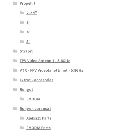
Propellit
2-2.5"
3"
4"
5"
Strapit
FPV Video Antennit - 5.8GHz
VTX - FPV Videolähettimet - 5.8GHz
Extrat - Accesories
Rungot
EMODIA
Rungon varaosat
Aleksi15 Parts
EMODIA Parts