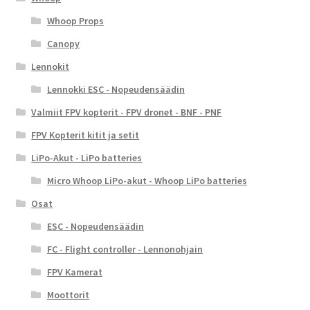
Whoop Props
Canopy
Lennokit
Lennokki ESC - Nopeudensäädin
Valmiit FPV kopterit - FPV dronet - BNF - PNF
FPV Kopterit kitit ja setit
LiPo-Akut - LiPo batteries
Micro Whoop LiPo-akut - Whoop LiPo batteries
Osat
ESC - Nopeudensäädin
FC - Flight controller - Lennonohjain
FPV Kamerat
Moottorit