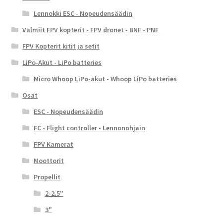
Lennokki ESC - Nopeudensäädin
Valmiit FPV kopterit - FPV dronet - BNF - PNF
FPV Kopterit kitit ja setit
LiPo-Akut - LiPo batteries
Micro Whoop LiPo-akut - Whoop LiPo batteries
Osat
ESC - Nopeudensäädin
FC - Flight controller - Lennonohjain
FPV Kamerat
Moottorit
Propellit
2-2.5"
3"