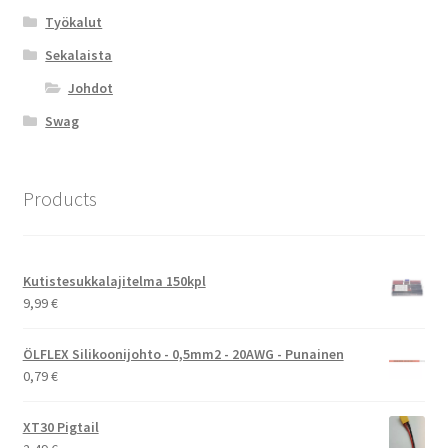
Työkalut
Sekalaista
Johdot
Swag
Products
Kutistesukkalajitelma 150kpl
9,99
€
ÖLFLEX Silikoonijohto - 0,5mm2 - 20AWG - Punainen
0,79
€
XT30 Pigtail