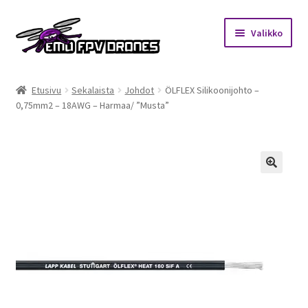
Siirry
Siirry
Valikko
navigointiin
sisältöön
Etusivu
Etusivu
Sekalaista
Johdot
ÖLFLEX Silikoonijohto –
0,75mm2 – 18AWG – Harmaa/ ”Musta”
Kauppa
Kuukausihaaste
Säännöt
🔍
Mitä on FPV?
Ohjeet
Beta65 – Betacube – Betaflight Configuration