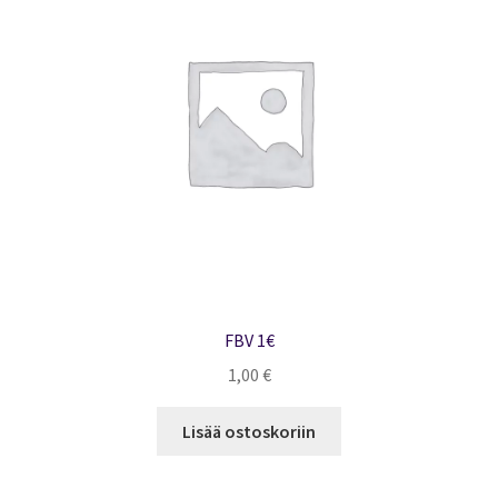
FBV 1€
1,00
€
Lisää ostoskoriin