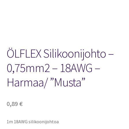
FPV Kopteri kokoluokat
Oma tili
Affiliate
ÖLFLEX Silikoonijohto –
Ostoskori
0,75mm2 – 18AWG –
Kassa
Harmaa/ ”Musta”
Toimitusehdot
Yhteystiedot
0,89
€
1m 18AWG silikoonijohtoa