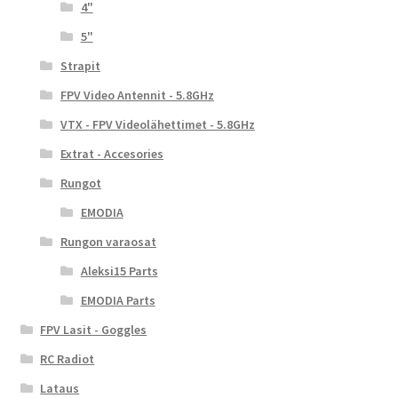
4"
5"
Strapit
FPV Video Antennit - 5.8GHz
VTX - FPV Videolähettimet - 5.8GHz
Extrat - Accesories
Rungot
EMODIA
Rungon varaosat
Aleksi15 Parts
EMODIA Parts
FPV Lasit - Goggles
RC Radiot
Lataus