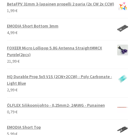
BetaFPV 31mm 3-lapainen propelli 2 paria (2x CW 2x CCW)
1,99
€
EMODIA Short Bottom 3mm
4,99
€
FOXEER Micro Lollipop 5.8G Antenna StraightMMCX
Purple(2pcs)
21,99
€
HQ Durable Prop 5x5 V1S (2CW+2CCW) - Poly Carbonate -
Light Blue
2,99
€
ÖLFLEX Silikoonijohto - 0,25mm2- 24AWG - Punainen
0,79
€
EMODIA Short Top
5,99
€