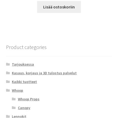
Lisää ostoskoriin
Product categories
Tarjouksessa
Kasaus, korjaus ja 3D tulostus palvelut
Kaikki tuotteet
Whoop
Whoop Props
Canopy
Lennokit