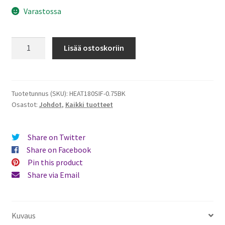
Varastossa
ÖLFLEX
Lisää ostoskoriin
Silikoonijohto
-
0,75mm2
-
Tuotetunnus (SKU):
HEAT180SIF-0.75BK
Osastot:
Johdot
,
Kaikki tuotteet
18AWG
-
Harmaa/
Share on Twitter
"Musta"
Share on Facebook
määrä
Pin this product
Share via Email
Kuvaus