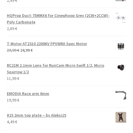
2,49
€
HQProp Duct-75MMX6 for Cinewhoop Grey (2CW+2CCW)-
Poly Carbonate
2,89
€
T-Motor AT2310 2200KV FPVWRA Spec Motor
Alkuperäinen
Nykyinen
29,99
€
24,99
€
hinta
hinta
oli:
on:
RC21M 2.1mm Lens for RunCam Micro Swift 1/2, Micro
29,99 €.
24,99 €.
Sparrow 1/2
11,99
€
EMODIA Race arm 6mm
19,99
€
#15 2mm top plate – by Aleksi15
4,49
€