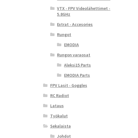
VTX - FPV Videolähettimet -
5.8GHz
Extrat - Accesories
Rungot
EMODIA
Rungon varaosat
Aleksi15 Parts
EMODIA Parts
FPV Lasit - Goggles
RC Radiot
Lataus
Työkalut
Sekalaista
Johdot