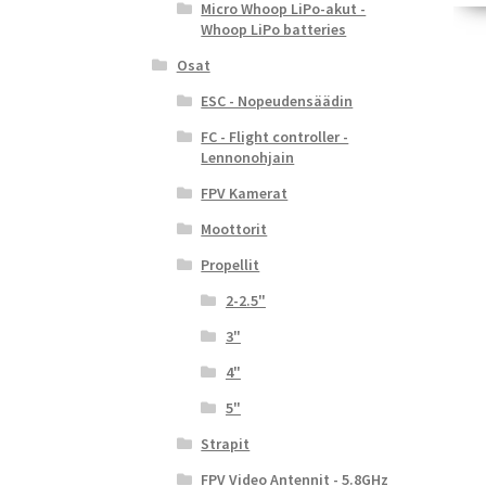
Micro Whoop LiPo-akut -
Whoop LiPo batteries
Osat
ESC - Nopeudensäädin
FC - Flight controller -
Lennonohjain
FPV Kamerat
Moottorit
Propellit
2-2.5"
3"
4"
5"
Strapit
FPV Video Antennit - 5.8GHz