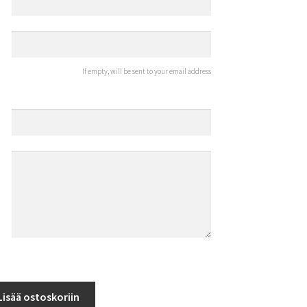
If empty, will be sent to your email address
Lisää ostoskoriin