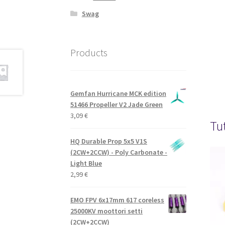
Swag
Products
Gemfan Hurricane MCK edition
51466 Propeller V2 Jade Green
3,09
€
Tu
HQ Durable Prop 5x5 V1S
(2CW+2CCW) - Poly Carbonate -
Light Blue
2,99
€
EMO FPV 6x17mm 617 coreless
25000KV moottori setti
(2CW+2CCW)