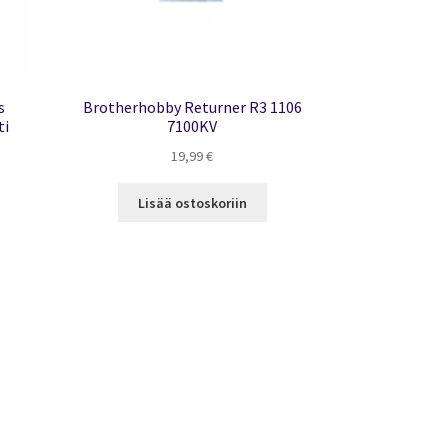
s
Brotherhobby Returner R3 1106
ti
7100KV
19,99
€
Lisää ostoskoriin