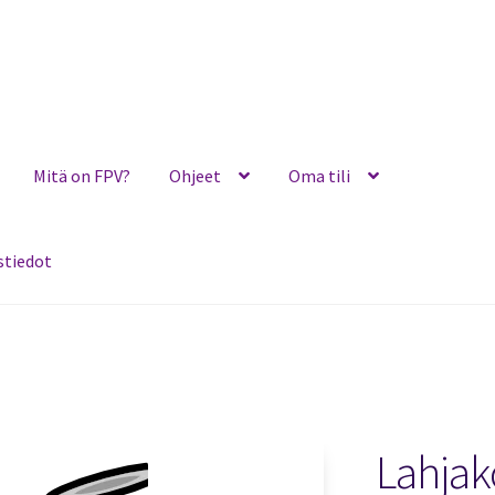
Mitä on FPV?
Ohjeet
Oma tili
stiedot
Ohjeet
Oma tili
Ostoskori
Toimitusehdot
Yhteystiedot
Lahjako