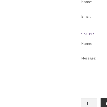
Name:
Email:
YOUR INFO
Name:
Message:
Lahjakortti
määrä