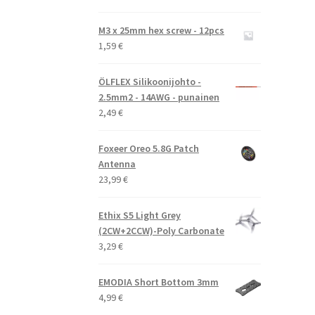
hinta
hinta
oli:
on:
M3 x 25mm hex screw - 12pcs
9,99 €.
7,99 €.
1,59
€
ÖLFLEX Silikoonijohto -
2.5mm2 - 14AWG - punainen
2,49
€
Foxeer Oreo 5.8G Patch
Antenna
23,99
€
Ethix S5 Light Grey
(2CW+2CCW)-Poly Carbonate
3,29
€
EMODIA Short Bottom 3mm
4,99
€