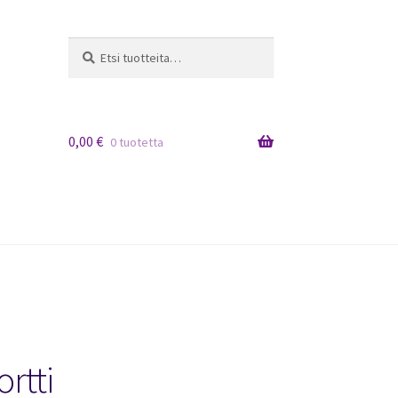
Etsi:
Haku
0,00
€
0 tuotetta
rtti