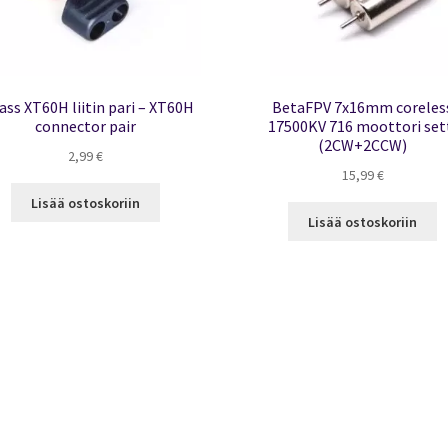
ss XT60H liitin pari – XT60H
BetaFPV 7x16mm coreles
connector pair
17500KV 716 moottori set
(2CW+2CCW)
2,99
€
15,99
€
Lisää ostoskoriin
Lisää ostoskoriin