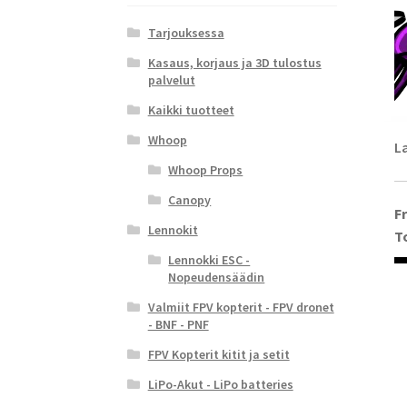
Tarjouksessa
Kasaus, korjaus ja 3D tulostus
palvelut
Kaikki tuotteet
Whoop
L
Whoop Props
Canopy
F
Lennokit
T
Lennokki ESC -
Nopeudensäädin
Valmiit FPV kopterit - FPV dronet
- BNF - PNF
FPV Kopterit kitit ja setit
LiPo-Akut - LiPo batteries