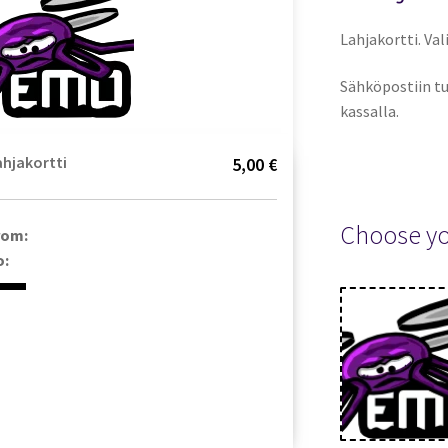
Lahjakortti. Val
Sähköpostiin tu
kassalla.
ahjakortti
5,00 €
Choose y
rom:
o: