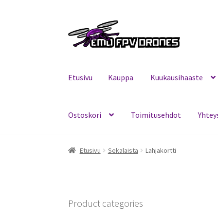
Siirry
Siirry
navigointiin
sisältöön
Etusivu
Kauppa
Kuukausihaaste
Ostoskori
Toimitusehdot
Yhtey
Etusivu
Kauppa
Kuukausihaaste
Mitä on FPV?
Etusivu
Sekalaista
Lahjakortti
Product categories