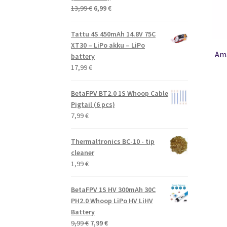
Alkuperäinen
Nykyinen
13,99
€
6,99
€
hinta
hinta
oli:
on:
Tattu 4S 450mAh 14.8V 75C
13,99 €.
6,99 €.
XT30 – LiPo akku – LiPo
Ama
battery
17,99
€
BetaFPV BT2.0 1S Whoop Cable
Pigtail (6 pcs)
7,99
€
Thermaltronics BC-10 - tip
cleaner
1,99
€
BetaFPV 1S HV 300mAh 30C
PH2.0 Whoop LiPo HV LiHV
Battery
Alkuperäinen
Nykyinen
9,99
€
7,99
€