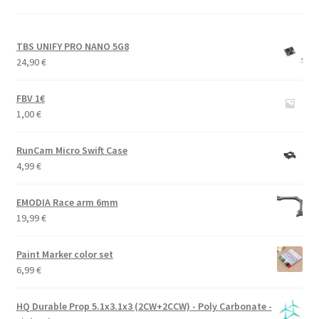
TBS UNIFY PRO NANO 5G8
24,90
€
FBV 1€
1,00
€
RunCam Micro Swift Case
4,99
€
EMODIA Race arm 6mm
19,99
€
Paint Marker color set
6,99
€
HQ Durable Prop 5.1x3.1x3 (2CW+2CCW) - Poly Carbonate -