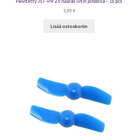
Päivitetty JST-PH 2.0 naaras liitin johdolla – 10 pcs
3,99
€
Lisää ostoskoriin