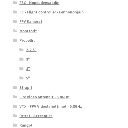
ESC - Nopeudensäädin
FC - Flight controller - Lennonohjain
FPV Kamerat
Moottorit
Propellit
2-2.5"
3"
4"
5"
Strapit
FPV Video Antennit - 5.8GHz
VTX - FPV Videolähettimet - 5.8GHz
Extrat - Accesories
Rungot