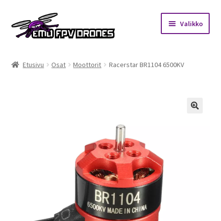
Siirry
Siirry
Valikko
navigointiin
sisältöön
Etusivu
Etusivu
Osat
Moottorit
Racerstar BR1104 6500KV
Kauppa
Kuukausihaaste
🔍
Säännöt
Mitä on FPV?
Ohjeet
Beta65 – Betacube – Betaflight Configuration