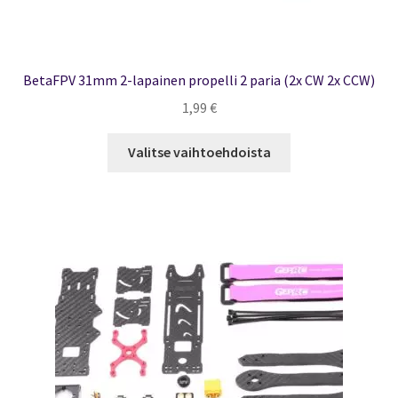
BetaFPV 31mm 2-lapainen propelli 2 paria (2x CW 2x CCW)
1,99
€
Tällä
Valitse vaihtoehdoista
tuotteella
on
useampi
muunnelma.
Voit
tehdä
valinnat
tuotteen
sivulla.