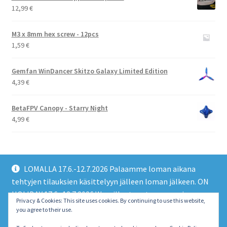
12,99
€
M3 x 8mm hex screw - 12pcs
1,59
€
Gemfan WinDancer Skitzo Galaxy Limited Edition
4,39
€
BetaFPV Canopy - Starry Night
4,99
€
LOMALLA 17.6.-12.7.2026 Palaamme loman aikana
tehtyjen tilauksien käsittelyyn jälleen loman jälkeen. ON
HOLIDAY 17.6.-12.7.2026 We will return to processing
© EMO FPV Drones 2026
Privacy & Cookies: This site uses cookies. By continuing to use this website,
orders made during the holiday again after the holiday.
you agree to their use.
Built with WooCommerce
.
Piilota tämä ilmoitus