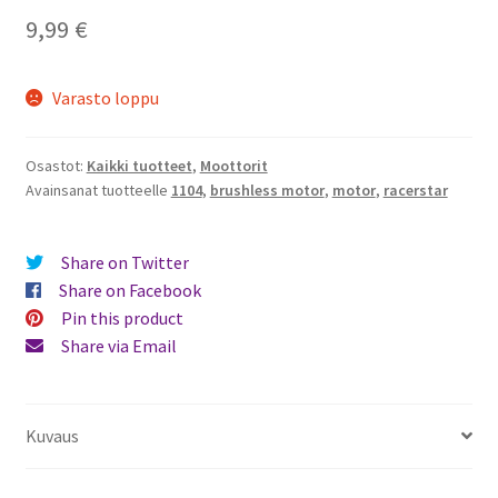
9,99
€
Varasto loppu
Osastot:
Kaikki tuotteet
,
Moottorit
Avainsanat tuotteelle
1104
,
brushless motor
,
motor
,
racerstar
Share on Twitter
Share on Facebook
Pin this product
Share via Email
Kuvaus