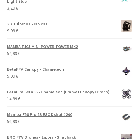
Light Blue
3,29
€
3D Tulostus - Iso osa
9,99
€
MAMBA F405 MINI POWER TOWER MK2
54,99
€
BetaFPV Canopy - Chameleon
5,99
€
BetaFPV Beta65S Chameleon (Frame+Canopy+Props)
14,99
€
Mamba F50 Pro 6S ESC Dshot 1200
56,99
€
EMO FPV Drones - Lippis - Snapback