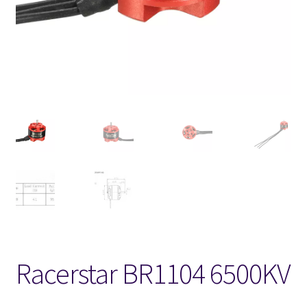
FPV Kopteri kokoluokat
Oma tili
Affiliate
Ostoskori
Kassa
Toimitusehdot
Yhteystiedot
Racerstar BR1104 6500KV