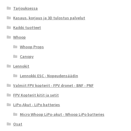
Tarjouksessa
Kasaus, korjaus ja 3D tulostus palvelut
Kaikki tuotteet
Whoop
Whoop Props
Canopy
Lennokit
Lennokki ESC - Nopeudensäädin
Valmiit FPV kopterit - FPV dronet - BNF - PNF
FPV Kopterit kitit ja setit
LiPo-Akut - LiPo batteries
Micro Whoop LiPo-akut - Whoop LiPo batteries
Osat