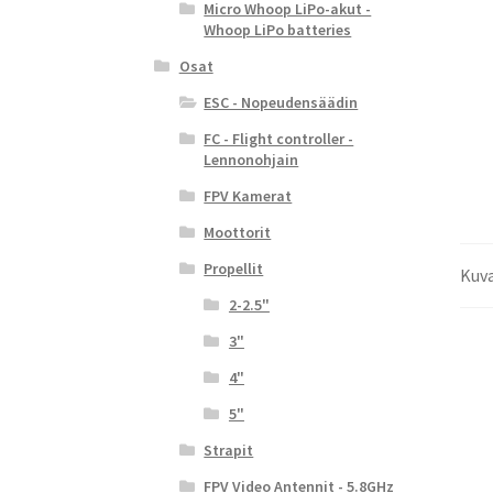
Micro Whoop LiPo-akut -
Whoop LiPo batteries
Osat
ESC - Nopeudensäädin
FC - Flight controller -
Lennonohjain
FPV Kamerat
Moottorit
Propellit
Kuv
2-2.5"
3"
4"
5"
Strapit
FPV Video Antennit - 5.8GHz