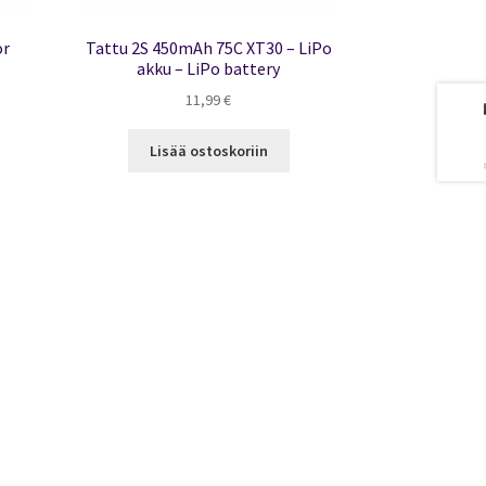
or
Tattu 2S 450mAh 75C XT30 – LiPo
akku – LiPo battery
11,99
€
Lisää ostoskoriin