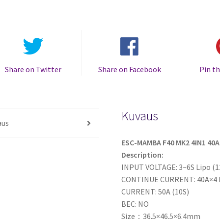
ESC
DSHOT600
4-
6S
ELECTRONIC
SPEED
Share on Twitter
Share on Facebook
Pin th
CONTROLLER
määrä
Kuvaus
aus
ESC-MAMBA F40 MK2 4IN1 40A
Description:
INPUT VOLTAGE: 3~6S Lipo (1
CONTINUE CURRENT: 40A×4
CURRENT: 50A (10S)
BEC: NO
Size：36.5×46.5×6.4mm