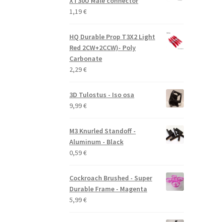
XT30U Male connector
1,19
€
HQ Durable Prop T3X2 Light
Red 2CW+2CCW)- Poly
Carbonate
2,29
€
3D Tulostus - Iso osa
9,99
€
M3 Knurled Standoff -
Aluminum - Black
0,59
€
Cockroach Brushed - Super
Durable Frame - Magenta
5,99
€