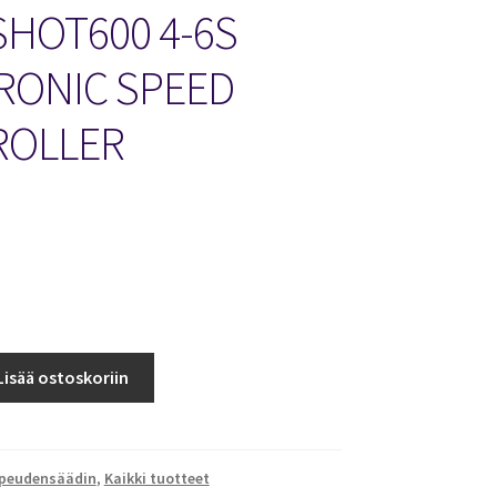
SHOT600 4-6S
RONIC SPEED
ROLLER
Lisää ostoskoriin
opeudensäädin
,
Kaikki tuotteet