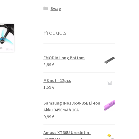
Swag
Products
EMODIA Long Bottom
8,99
€
M3 nut - 12pcs
1,59
€
Samsung INR18650-35E Li-Ion
Akku 3450mAh 10A
9,99
€
Amass XT30U Urosliitin-