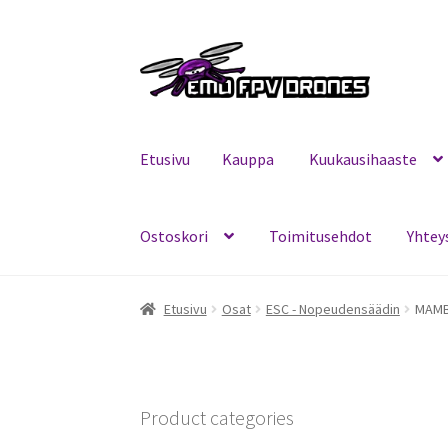
Siirry
Siirry
navigointiin
sisältöön
Etusivu
Kauppa
Kuukausihaaste
Ostoskori
Toimitusehdot
Yhtey
Etusivu
Kauppa
Kuukausihaaste
Mitä on FPV?
Etusivu
Osat
ESC - Nopeudensäädin
MAMB
Product categories