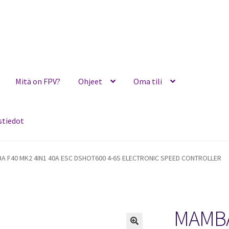
Mitä on FPV?
Ohjeet
Oma tili
stiedot
Ohjeet
Oma tili
Ostoskori
Toimitusehdot
Yhteystiedot
A F40 MK2 4IN1 40A ESC DSHOT600 4-6S ELECTRONIC SPEED CONTROLLER
MAMBA