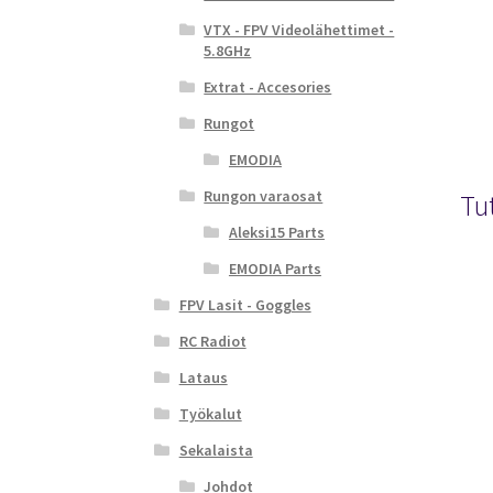
VTX - FPV Videolähettimet -
5.8GHz
Extrat - Accesories
Rungot
EMODIA
Rungon varaosat
Tu
Aleksi15 Parts
EMODIA Parts
FPV Lasit - Goggles
RC Radiot
Lataus
Työkalut
Sekalaista
Johdot