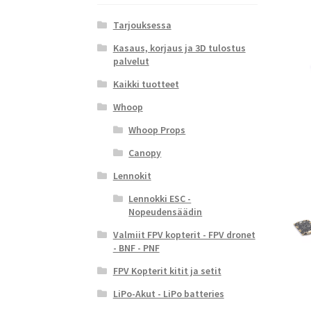
Tarjouksessa
Kasaus, korjaus ja 3D tulostus
palvelut
Kaikki tuotteet
Whoop
Whoop Props
Canopy
Lennokit
Lennokki ESC -
Nopeudensäädin
Valmiit FPV kopterit - FPV dronet
- BNF - PNF
FPV Kopterit kitit ja setit
LiPo-Akut - LiPo batteries