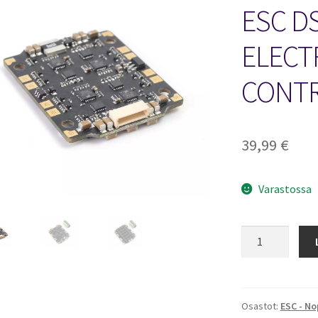
🔍
ESC D
ELECT
CONT
39,99
€
Varastossa
MAMBA
F40
MK2
4IN1
40A
Osastot:
ESC - N