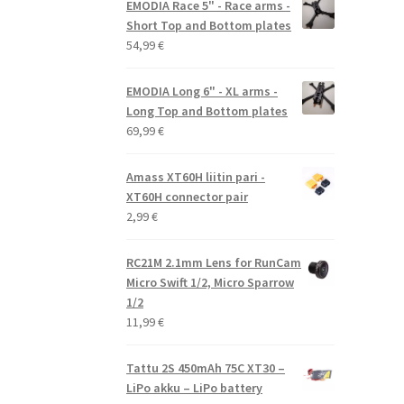
EMODIA Race 5" - Race arms -
Short Top and Bottom plates
54,99
€
EMODIA Long 6" - XL arms -
Long Top and Bottom plates
69,99
€
Amass XT60H liitin pari -
XT60H connector pair
2,99
€
RC21M 2.1mm Lens for RunCam
Micro Swift 1/2, Micro Sparrow
1/2
11,99
€
Tattu 2S 450mAh 75C XT30 –
LiPo akku – LiPo battery