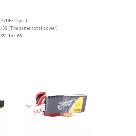
(47UF×12pcs)
A/5S (The same total power)
KV for 6S