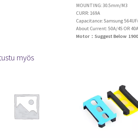
MOUNTING: 30.5mm/M3
CURR: 169A
Capacitance: Samsung 564UF
About Current: 50A/4S OR 40
Motor：Suggest Below
1900
tustu myös