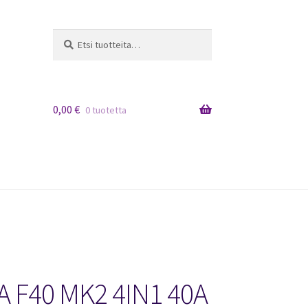
Etsi:
Haku
0,00
€
0 tuotetta
 F40 MK2 4IN1 40A