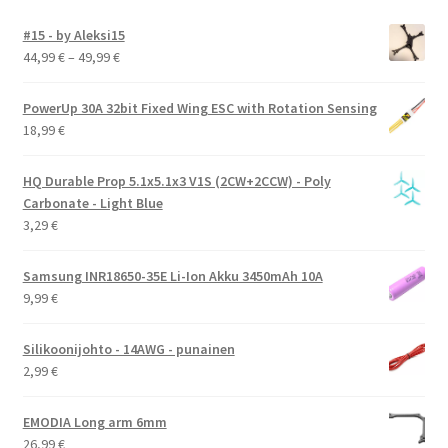
#15 - by Aleksi15
Hintaluokka:
44,99
€
–
49,99
€
44,99 €
-
PowerUp 30A 32bit Fixed Wing ESC with Rotation Sensing
49,99 €
18,99
€
HQ Durable Prop 5.1x5.1x3 V1S (2CW+2CCW) - Poly
Carbonate - Light Blue
3,29
€
Samsung INR18650-35E Li-Ion Akku 3450mAh 10A
9,99
€
Silikoonijohto - 14AWG - punainen
2,99
€
EMODIA Long arm 6mm
26,99
€