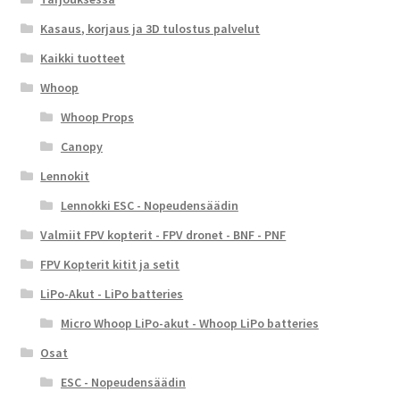
Kasaus, korjaus ja 3D tulostus palvelut
Kaikki tuotteet
Whoop
Whoop Props
Canopy
Lennokit
Lennokki ESC - Nopeudensäädin
Valmiit FPV kopterit - FPV dronet - BNF - PNF
FPV Kopterit kitit ja setit
LiPo-Akut - LiPo batteries
Micro Whoop LiPo-akut - Whoop LiPo batteries
Osat
ESC - Nopeudensäädin