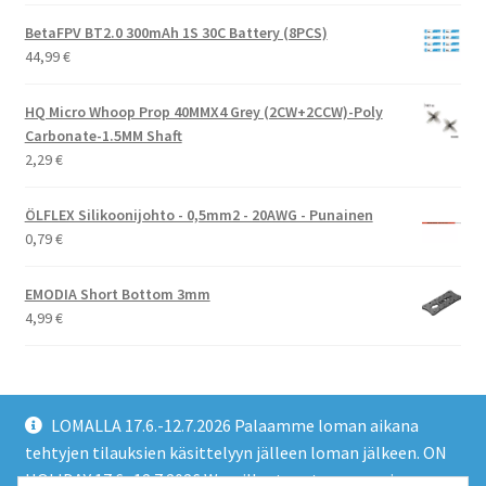
BetaFPV BT2.0 300mAh 1S 30C Battery (8PCS)
44,99
€
HQ Micro Whoop Prop 40MMX4 Grey (2CW+2CCW)-Poly
Carbonate-1.5MM Shaft
2,29
€
ÖLFLEX Silikoonijohto - 0,5mm2 - 20AWG - Punainen
0,79
€
EMODIA Short Bottom 3mm
4,99
€
LOMALLA 17.6.-12.7.2026 Palaamme loman aikana
tehtyjen tilauksien käsittelyyn jälleen loman jälkeen. ON
HOLIDAY 17.6.-12.7.2026 We will return to processing