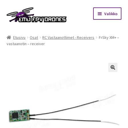
Siirry
Siirry
Valikko
navigointiin
sisältöön
Etusivu
Etusivu
Osat
RC Vastaanottimet - Receivers
FrSky XM+ –
vastaanotin – receiver
Kauppa
Kuukausihaaste
Säännöt
🔍
Mitä on FPV?
Ohjeet
Beta65 – Betacube – Betaflight Configuration