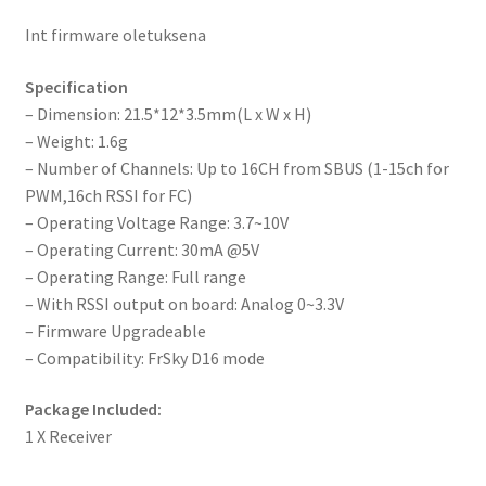
Int firmware oletuksena
Specification
– Dimension: 21.5*12*3.5mm(L x W x H)
– Weight: 1.6g
– Number of Channels: Up to 16CH from SBUS (1-15ch for
PWM,16ch RSSI for FC)
– Operating Voltage Range: 3.7~10V
– Operating Current: 30mA @5V
– Operating Range: Full range
– With RSSI output on board: Analog 0~3.3V
– Firmware Upgradeable
– Compatibility: FrSky D16 mode
Package Included:
1 X Receiver