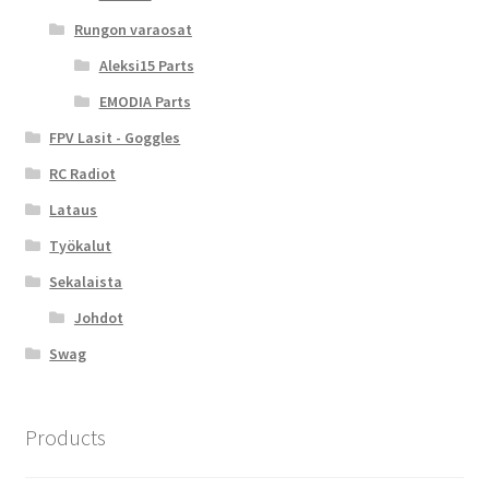
Rungon varaosat
Aleksi15 Parts
EMODIA Parts
FPV Lasit - Goggles
RC Radiot
Lataus
Työkalut
Sekalaista
Johdot
Swag
Products