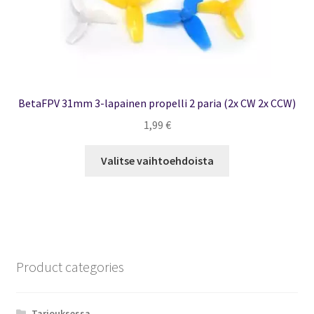
BetaFPV 31mm 3-lapainen propelli 2 paria (2x CW 2x CCW)
1,99
€
Tällä
Valitse vaihtoehdoista
tuotteella
on
useampi
muunnelma.
Voit
tehdä
Product categories
valinnat
tuotteen
sivulla.
Tarjouksessa