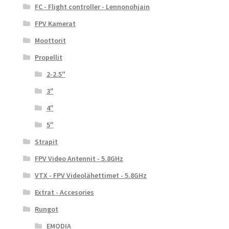
FC - Flight controller - Lennonohjain
FPV Kamerat
Moottorit
Propellit
2-2.5"
3"
4"
5"
Strapit
FPV Video Antennit - 5.8GHz
VTX - FPV Videolähettimet - 5.8GHz
Extrat - Accesories
Rungot
EMODIA