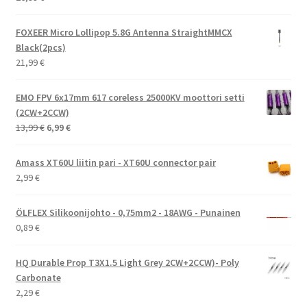
FOXEER Micro Lollipop 5.8G Antenna StraightMMCX
Black(2pcs)
21,99
€
EMO FPV 6x17mm 617 coreless 25000KV moottori setti
(2CW+2CCW)
Alkuperäinen
Nykyinen
13,99
€
6,99
€
hinta
hinta
oli:
on:
Amass XT60U liitin pari - XT60U connector pair
13,99 €.
6,99 €.
2,99
€
ÖLFLEX Silikoonijohto - 0,75mm2 - 18AWG - Punainen
0,89
€
HQ Durable Prop T3X1.5 Light Grey 2CW+2CCW)- Poly
Carbonate
2,29
€