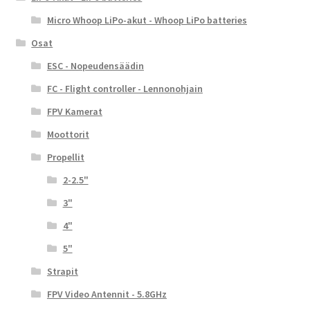
Micro Whoop LiPo-akut - Whoop LiPo batteries
Osat
ESC - Nopeudensäädin
FC - Flight controller - Lennonohjain
FPV Kamerat
Moottorit
Propellit
2-2.5"
3"
4"
5"
Strapit
FPV Video Antennit - 5.8GHz