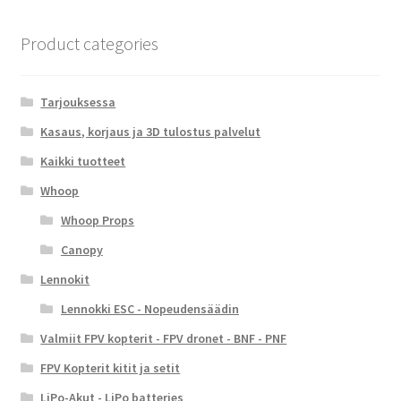
Product categories
Tarjouksessa
Kasaus, korjaus ja 3D tulostus palvelut
Kaikki tuotteet
Whoop
Whoop Props
Canopy
Lennokit
Lennokki ESC - Nopeudensäädin
Valmiit FPV kopterit - FPV dronet - BNF - PNF
FPV Kopterit kitit ja setit
LiPo-Akut - LiPo batteries