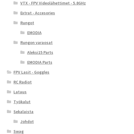
VTX - FPV Videolähettimet - 5.8GHz
Extrat - Accesories
Rungot
EMODIA
Rungon varaosat
Aleksi15 Parts
EMODIA Parts
FPV Lasit - Goggles
RC Radiot
Lataus
Työkalut
Sekalaista
Johdot
Swag