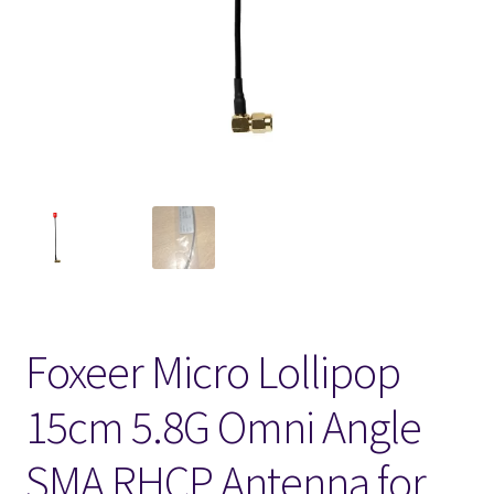
FPV Kopteri kokoluokat
Oma tili
Affiliate
Ostoskori
Kassa
Toimitusehdot
Foxeer Micro Lollipop
Yhteystiedot
15cm 5.8G Omni Angle
SMA RHCP Antenna for