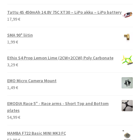
Tattu 4S 450mAh 14.8V 75C XT30 – LiPo akku – LiPo battery
17,99
€
SMA 90° liitin
1,99
€
Ethix S4 Prop Lemon Lime (2CW+2CCW) Poly Carbonate
3,29
€
EMO Micro Camera Mount
1,49
€
EMODIA Race 5" - Race arms - Short Top and Bottom
plates
54,99
€
MAMBA F722 Basic MINI MK3 FC
53,99
€