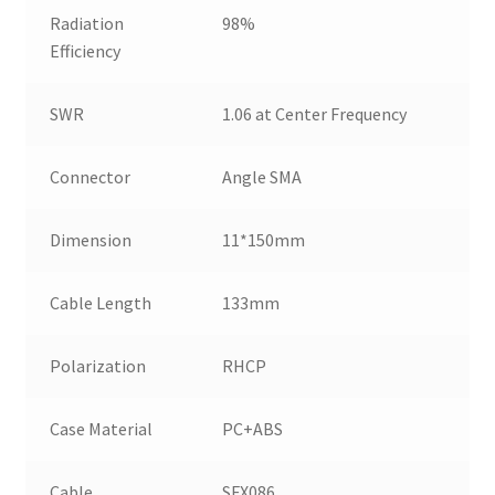
Radiation
98%
Efficiency
SWR
1.06 at Center Frequency
Connector
Angle SMA
Dimension
11*150mm
Cable Length
133mm
Polarization
RHCP
Case Material
PC+ABS
Cable
SFX086