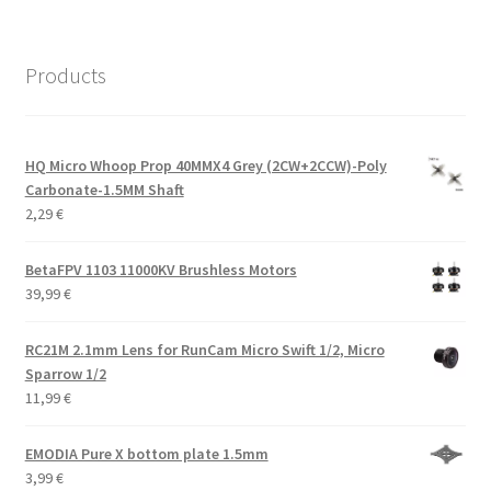
Products
HQ Micro Whoop Prop 40MMX4 Grey (2CW+2CCW)-Poly
Carbonate-1.5MM Shaft
2,29
€
BetaFPV 1103 11000KV Brushless Motors
39,99
€
RC21M 2.1mm Lens for RunCam Micro Swift 1/2, Micro
Sparrow 1/2
11,99
€
EMODIA Pure X bottom plate 1.5mm
3,99
€