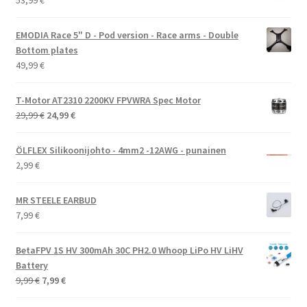
EMODIA Race 5" D - Pod version - Race arms - Double
Bottom plates
49,99
€
T-Motor AT2310 2200KV FPVWRA Spec Motor
Alkuperäinen
Nykyinen
29,99
€
24,99
€
hinta
hinta
oli:
on:
ÖLFLEX Silikoonijohto - 4mm2 -12AWG - punainen
29,99 €.
24,99 €.
2,99
€
MR STEELE EARBUD
7,99
€
BetaFPV 1S HV 300mAh 30C PH2.0 Whoop LiPo HV LiHV
Battery
Alkuperäinen
Nykyinen
9,99
€
7,99
€
hinta
hinta