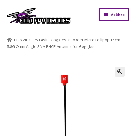
Siirry
Siirry
Valikko
navigointiin
sisältöön
Etusivu
Etusivu
FPV Lasit - Goggles
Foxeer Micro Lollipop 15cm
5.8G Omni Angle SMA RHCP Antenna for Goggles
Kauppa
Kuukausihaaste
Säännöt
🔍
Mitä on FPV?
Ohjeet
Beta65 – Betacube – Betaflight Configuration