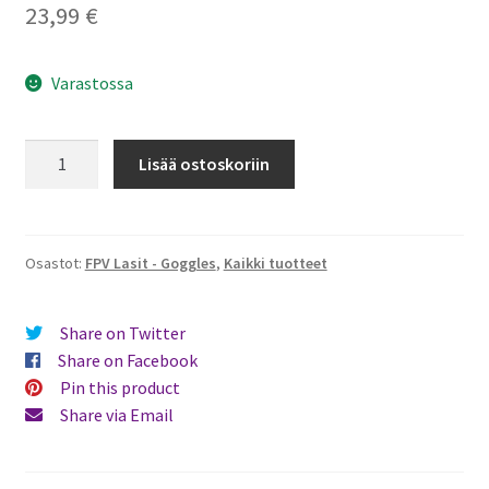
23,99
€
Varastossa
Foxeer
Lisää ostoskoriin
Oreo
5.8G
Patch
Antenna
Osastot:
FPV Lasit - Goggles
,
Kaikki tuotteet
määrä
Share on Twitter
Share on Facebook
Pin this product
Share via Email