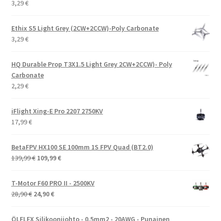
3,29
€
Ethix S5 Light Grey (2CW+2CCW)-Poly Carbonate
3,29
€
HQ Durable Prop T3X1.5 Light Grey 2CW+2CCW)- Poly
Carbonate
2,29
€
iFlight Xing-E Pro 2207 2750KV
17,99
€
BetaFPV HX100 SE 100mm 1S FPV Quad (BT2.0)
Alkuperäinen
Nykyinen
139,99
€
109,99
€
hinta
hinta
oli:
on:
T-Motor F60 PRO II - 2500KV
139,99 €.
109,99 €.
Alkuperäinen
Nykyinen
28,90
€
24,90
€
hinta
hinta
oli:
on:
ÖLFLEX Silikoonijohto - 0,5mm2 - 20AWG - Punainen