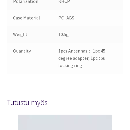
Polarization
RHCP
Case Material
PC+ABS
Weight
10.5g
Quantity
1pcs Antennas； 1pc 45
degree adapter; 1pc tpu
locking ring
Tutustu myös