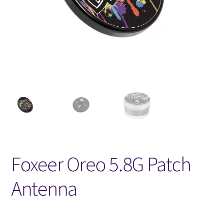
FPV Kopteri kokoluokat
Oma tili
Affiliate
Ostoskori
Kassa
Toimitusehdot
Foxeer Oreo 5.8G Patch
Yhteystiedot
Antenna