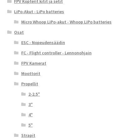
FPV Kopterit kitit ja setit
LiPo-Akut - LiPo batteries
Micro Whoop LiPo-akut - Whoop LiPo batteries
Osat
ESC - Nopeudensäädin
FC - Flight controller - Lennonohjain
FPV Kamerat
Moottorit
Propellit
2-2.5"
3"
4"
5"
Strapit