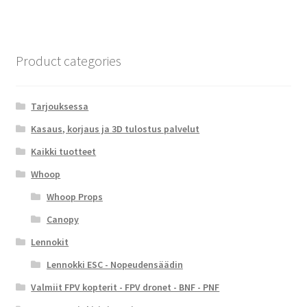
Product categories
Tarjouksessa
Kasaus, korjaus ja 3D tulostus palvelut
Kaikki tuotteet
Whoop
Whoop Props
Canopy
Lennokit
Lennokki ESC - Nopeudensäädin
Valmiit FPV kopterit - FPV dronet - BNF - PNF