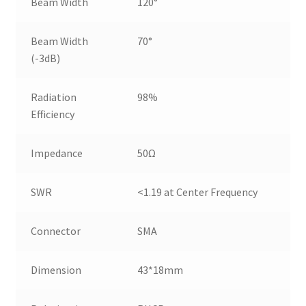
Beam Width
120°
Beam Width
70°
(-3dB)
Radiation
98%
Efficiency
Impedance
50Ω
SWR
<1.19 at Center Frequency
Connector
SMA
Dimension
43*18mm