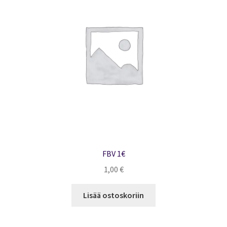
valinnat
tuotteen
sivulla.
FBV 1€
1,00
€
Lisää ostoskoriin