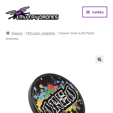
Siirry
Siirry
Valikko
navigointiin
sisältöön
Etusivu
Etusivu
FPV Lasit - Goggles
Foxeer Oreo 5.8G Patch
Antenna
Kauppa
Kuukausihaaste
Säännöt
🔍
Mitä on FPV?
Ohjeet
Beta65 – Betacube – Betaflight Configuration