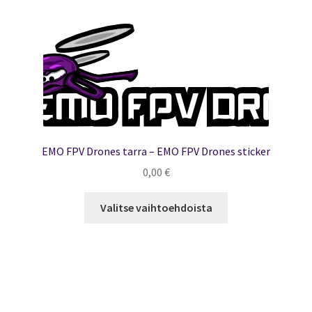
EMO FPV Drones tarra – EMO FPV Drones sticker
0,00
€
Tällä
Valitse vaihtoehdoista
tuotteella
on
useampi
muunnelma.
Voit
tehdä