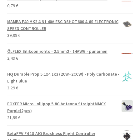
28,90 €.
24,90 €.
0,79
€
MAMBA F40 MK2 4IN1 40A ESC DSHOT600 4-6S ELECTRONIC
SPEED CONTROLLER
39,99
€
ÖLFLEX Silikoonijohto - 2.5mm2 - 14AWG - punainen
2,49
€
HQ Durable Prop 5.1x4.1x3 (2CW+2CCW) - Poly Carbonate -
Light Blue
3,29
€
FOXEER Micro Lollipop 5.8G Antenna StraightMMCX
Purple(2pcs)
21,99
€
BetaFPV F4 1S AIO Brushless Flight Controller