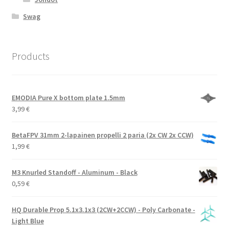
Swag
Products
EMODIA Pure X bottom plate 1.5mm
3,99
€
BetaFPV 31mm 2-lapainen propelli 2 paria (2x CW 2x CCW)
1,99
€
M3 Knurled Standoff - Aluminum - Black
0,59
€
HQ Durable Prop 5.1x3.1x3 (2CW+2CCW) - Poly Carbonate -
Light Blue