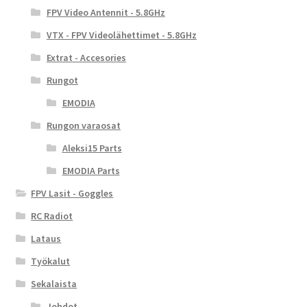
FPV Video Antennit - 5.8GHz
VTX - FPV Videolähettimet - 5.8GHz
Extrat - Accesories
Rungot
EMODIA
Rungon varaosat
Aleksi15 Parts
EMODIA Parts
FPV Lasit - Goggles
RC Radiot
Lataus
Työkalut
Sekalaista
Johdot