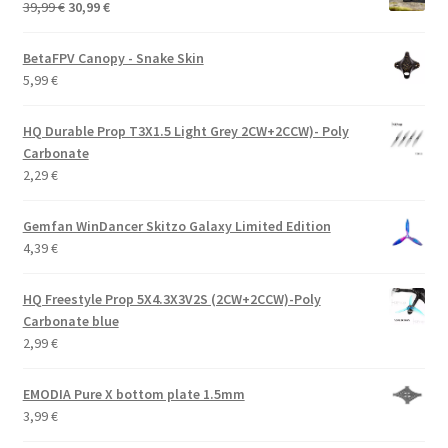
Alkuperäinen
Nykyinen
39,99
€
30,99
€
hinta
hinta
oli:
on:
BetaFPV Canopy - Snake Skin
39,99 €.
30,99 €.
5,99
€
HQ Durable Prop T3X1.5 Light Grey 2CW+2CCW)- Poly
Carbonate
2,29
€
Gemfan WinDancer Skitzo Galaxy Limited Edition
4,39
€
HQ Freestyle Prop 5X4.3X3V2S (2CW+2CCW)-Poly
Carbonate blue
2,99
€
EMODIA Pure X bottom plate 1.5mm
3,99
€