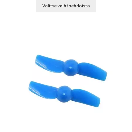
Tällä
Valitse vaihtoehdoista
tuotteella
on
useampi
muunnelma.
Voit
tehdä
valinnat
tuotteen
sivulla.