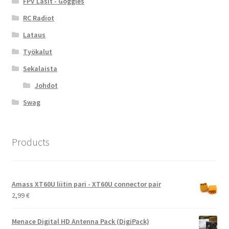
FPV Lasit - Goggles
RC Radiot
Lataus
Työkalut
Sekalaista
Johdot
Swag
Products
Amass XT60U liitin pari - XT60U connector pair
2,99
€
Menace Digital HD Antenna Pack (DigiPack)