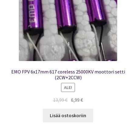
EMO FPV 6x17mm 617 coreless 25000KV moottori setti
(2CW+2CCW)
ALE!
Alkuperäinen
Nykyinen
13,99
€
6,99
€
hinta
hinta
oli:
on:
Lisää ostoskoriin
13,99 €.
6,99 €.