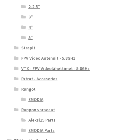
2-2.5"
3"
4"
5"
Strapit
FPV Video Antennit - 5.8GHz
VTX - FPV Videolähettimet - 5.8GHz
Extrat - Accesories
Rungot
EMODIA
Rungon varaosat
Aleksi15 Parts
EMODIA Parts