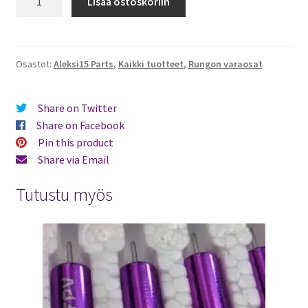
Lisää ostoskoriin
1.5mm
bottom
plate
–
Osastot:
Aleksi15 Parts
,
Kaikki tuotteet
,
Rungon varaosat
by
Aleksi15
Share on Twitter
määrä
Share on Facebook
Pin this product
Share via Email
Tutustu myös