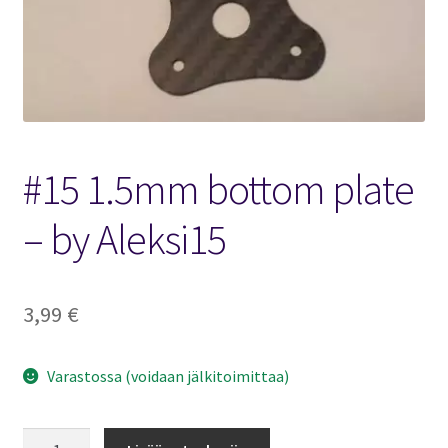
FPV Kopteri kokoluokat
Oma tili
Affiliate
#15 1.5mm bottom plate
Ostoskori
– by Aleksi15
Kassa
Toimitusehdot
3,99
€
Yhteystiedot
Varastossa (voidaan jälkitoimittaa)
#15