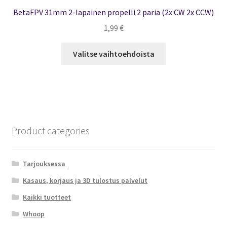
BetaFPV 31mm 2-lapainen propelli 2 paria (2x CW 2x CCW)
1,99
€
Tällä
Valitse vaihtoehdoista
tuotteella
on
useampi
muunnelma.
Voit
tehdä
Product categories
valinnat
tuotteen
sivulla.
Tarjouksessa
Kasaus, korjaus ja 3D tulostus palvelut
Kaikki tuotteet
Whoop