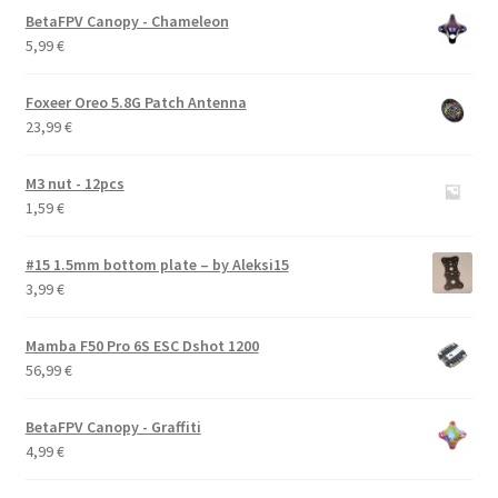
BetaFPV Canopy - Chameleon
5,99
€
Foxeer Oreo 5.8G Patch Antenna
23,99
€
M3 nut - 12pcs
1,59
€
#15 1.5mm bottom plate – by Aleksi15
3,99
€
Mamba F50 Pro 6S ESC Dshot 1200
56,99
€
BetaFPV Canopy - Graffiti
4,99
€