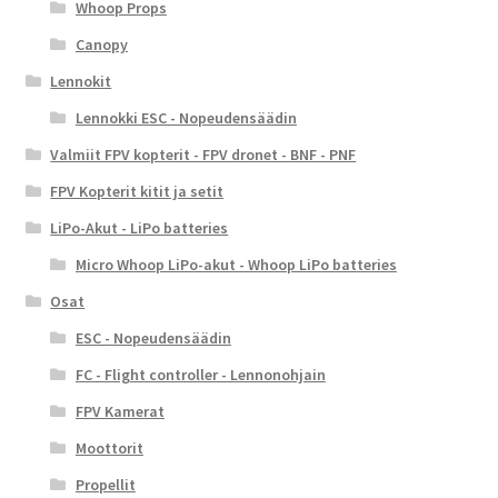
Whoop Props
Canopy
Lennokit
Lennokki ESC - Nopeudensäädin
Valmiit FPV kopterit - FPV dronet - BNF - PNF
FPV Kopterit kitit ja setit
LiPo-Akut - LiPo batteries
Micro Whoop LiPo-akut - Whoop LiPo batteries
Osat
ESC - Nopeudensäädin
FC - Flight controller - Lennonohjain
FPV Kamerat
Moottorit
Propellit