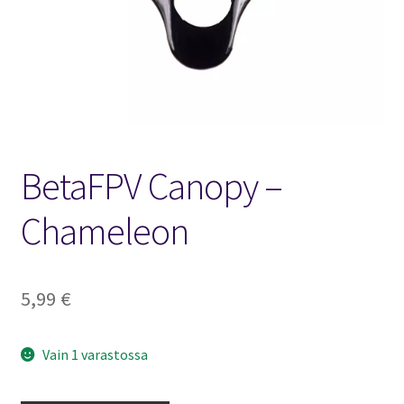
FPV Kopteri kokoluokat
Oma tili
Affiliate
Ostoskori
BetaFPV Canopy –
Kassa
Chameleon
Toimitusehdot
5,99
€
Yhteystiedot
Vain 1 varastossa