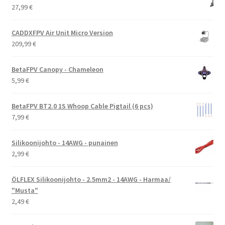
27,99
€
CADDXFPV Air Unit Micro Version
209,99
€
BetaFPV Canopy - Chameleon
5,99
€
BetaFPV BT2.0 1S Whoop Cable Pigtail (6 pcs)
7,99
€
Silikoonijohto - 14AWG - punainen
2,99
€
ÖLFLEX Silikoonijohto - 2.5mm2 - 14AWG - Harmaa/
"Musta"
2,49
€