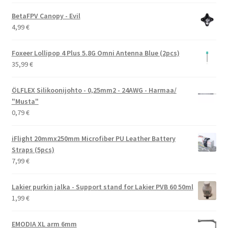
hinta
hinta
oli:
on:
BetaFPV Canopy - Evil
29,99 €.
24,99 €.
4,99
€
Foxeer Lollipop 4 Plus 5.8G Omni Antenna Blue (2pcs)
35,99
€
ÖLFLEX Silikoonijohto - 0,25mm2 - 24AWG - Harmaa/
"Musta"
0,79
€
iFlight 20mmx250mm Microfiber PU Leather Battery
Straps (5pcs)
7,99
€
Lakier purkin jalka - Support stand for Lakier PVB 60 50ml
1,99
€
EMODIA XL arm 6mm