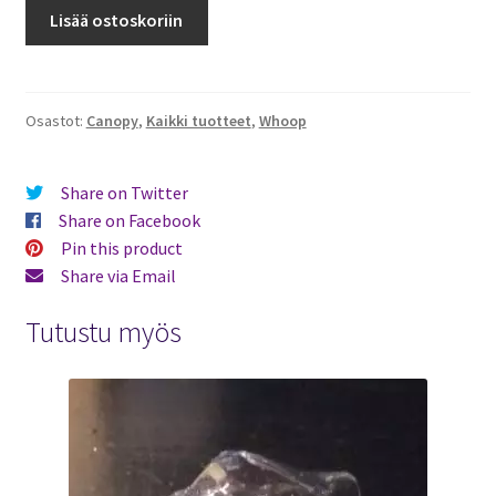
BetaFPV
Lisää ostoskoriin
Canopy
-
Chameleon
määrä
Osastot:
Canopy
,
Kaikki tuotteet
,
Whoop
Share on Twitter
Share on Facebook
Pin this product
Share via Email
Tutustu myös