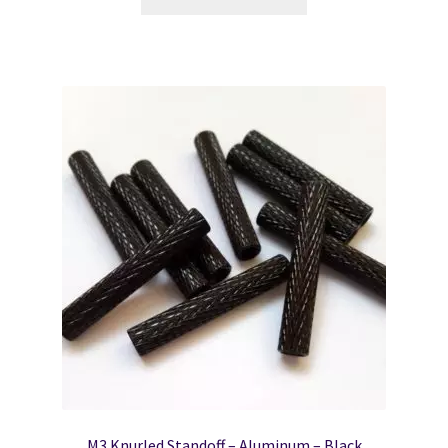
M3 Knurled Standoff – Aluminum – Black