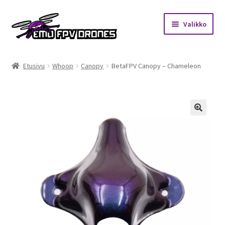
Siirry
Siirry
Valikko
navigointiin
sisältöön
Etusivu
Etusivu
Whoop
Canopy
BetaFPV Canopy – Chameleon
Kauppa
Kuukausihaaste
🔍
Säännöt
Mitä on FPV?
Ohjeet
Beta65 – Betacube – Betaflight Configuration