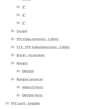
3"
4"
5"
Strapit
FPV Video Antennit - 5.8GHz
VTX - FPV Videolähettimet - 5.8GHz
Extrat - Accesories
Rungot
EMODIA
Rungon varaosat
Aleksi15 Parts
EMODIA Parts
FPV Lasit - Goggles