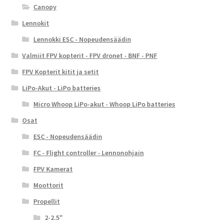
Canopy
Lennokit
Lennokki ESC - Nopeudensäädin
Valmiit FPV kopterit - FPV dronet - BNF - PNF
FPV Kopterit kitit ja setit
LiPo-Akut - LiPo batteries
Micro Whoop LiPo-akut - Whoop LiPo batteries
Osat
ESC - Nopeudensäädin
FC - Flight controller - Lennonohjain
FPV Kamerat
Moottorit
Propellit
2-2.5"