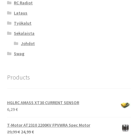
RC Radiot
Lataus
Työkalut
Sekalaista
Johdot
Swag
Products
HGLRC AMASS XT30 CURRENT SENSOR
6,29
€
T-Motor AT2310 2200KV FPVWRA Spec Motor
Alkuperäinen
Nykyinen
29,99
€
24,99
€