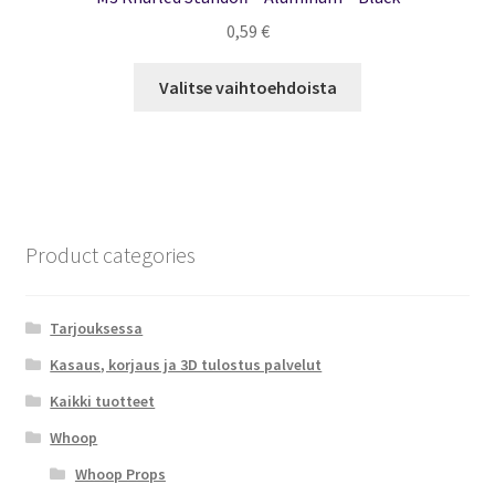
0,59
€
Tällä
Valitse vaihtoehdoista
tuotteella
on
useampi
muunnelma.
Voit
tehdä
Product categories
valinnat
tuotteen
sivulla.
Tarjouksessa
Kasaus, korjaus ja 3D tulostus palvelut
Kaikki tuotteet
Whoop
Whoop Props