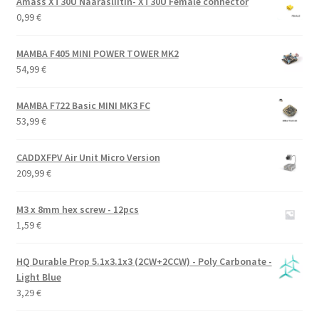
Amass XT30U Naarasliitin- XT30U Female connector
0,99
€
MAMBA F405 MINI POWER TOWER MK2
54,99
€
MAMBA F722 Basic MINI MK3 FC
53,99
€
CADDXFPV Air Unit Micro Version
209,99
€
M3 x 8mm hex screw - 12pcs
1,59
€
HQ Durable Prop 5.1x3.1x3 (2CW+2CCW) - Poly Carbonate -
Light Blue
3,29
€