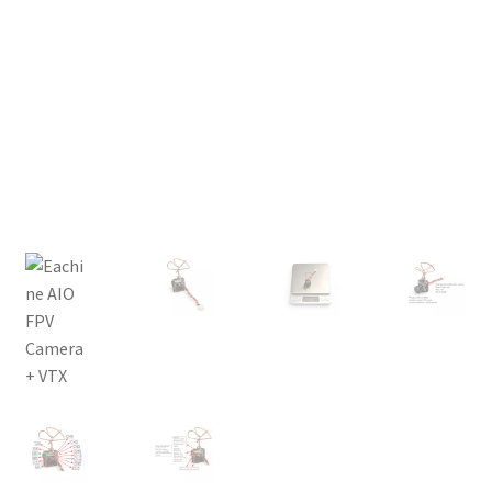
FPV Kopteri kokoluokat
Oma tili
Affiliate
Ostoskori
Kassa
Toimitusehdot
Yhteystiedot