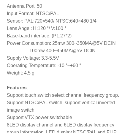
Antenna Port: 50
Input Format: NTSC/PAL
Sensor: PAL:720×540/ NTSC:640×480 1/4
Lens Angel: H:120 °/ V:100 °
Base-band interface: (P1.27*2)
Power Consumption: 25mw 300~350MA@5V DCIN
100mw 400~450MA@5V DCIN
Supply Voltage: 3.3-5.5V
Operating Temperature: -10 °~+60 °
Weight: 4.5 g
Features:
Support touch switch select channel frequency group.
Support NTSC/PAL switch, support vertical inverted
image switch.
Support VTX power switchable
8LED display channel and 6LED display frequency
group information. LED display NTSC/PAL and FLIP