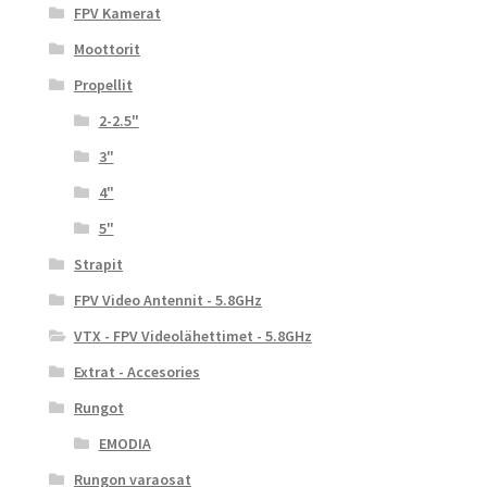
FPV Kamerat
Moottorit
Propellit
2-2.5"
3"
4"
5"
Strapit
FPV Video Antennit - 5.8GHz
VTX - FPV Videolähettimet - 5.8GHz
Extrat - Accesories
Rungot
EMODIA
Rungon varaosat