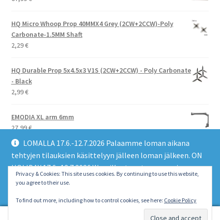
HQ Micro Whoop Prop 40MMX4 Grey (2CW+2CCW)-Poly
Carbonate-1.5MM Shaft
2,29
€
HQ Durable Prop 5x4.5x3 V1S (2CW+2CCW) - Poly Carbonate
- Black
2,99
€
EMODIA XL arm 6mm
27,99
€
LOMALLA 17.6.-12.7.2026 Palaamme loman aikana
tehtyjen tilauksien käsittelyyn jälleen loman jälkeen. ON
HOLIDAY 17.6.-12.7.2026 We will return to processing
Privacy & Cookies: This site uses cookies. By continuing to use this website,
orders made during the holiday again after the holiday.
you agree to their use.
Piilota tämä ilmoitus
To find out more, including how to control cookies, see here:
Cookie Policy
© EMO FPV Drones 2026
Built with WooCommerce
.
0