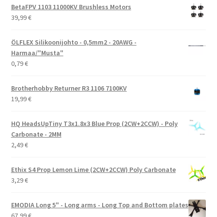
BetaFPV 1103 11000KV Brushless Motors
39,99
€
ÖLFLEX Silikoonijohto - 0,5mm2 - 20AWG -
Harmaa/"Musta"
0,79
€
Brotherhobby Returner R3 1106 7100KV
19,99
€
HQ HeadsUpTiny T3x1.8x3 Blue Prop (2CW+2CCW) - Poly
Carbonate - 2MM
2,49
€
Ethix S4 Prop Lemon Lime (2CW+2CCW) Poly Carbonate
3,29
€
EMODIA Long 5" - Long arms - Long Top and Bottom plates
67,99
€