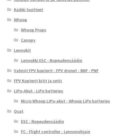
Kaikki tuotteet
Whoop
Whoop Props
Canopy
Lennokit
Lennokki ESC - Nopeudensäädin
Valmiit FPV kopterit - FPV dronet - BNF - PNF
FPV Kopterit kitit ja setit
LiPo-Akut - LiPo batteries
Micro Whoop LiPo-akut - Whoop LiPo batteries
Osat
ESC - Nopeudensäädin
FC - Flight controller - Lennonohjain