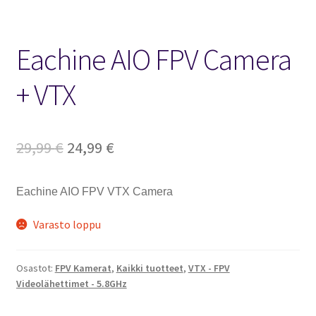
Eachine AIO FPV Camera
+ VTX
Alkuperäinen
Nykyinen
29,99
€
24,99
€
hinta
hinta
Eachine AIO FPV VTX Camera
oli:
on:
29,99 €.
24,99 €.
Varasto loppu
Osastot:
FPV Kamerat
,
Kaikki tuotteet
,
VTX - FPV
Videolähettimet - 5.8GHz