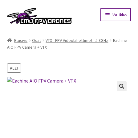
Siirry
Siirry
Valikko
navigointiin
sisältöön
Etusivu
Etusivu
Osat
VTX - FPV Videolähettimet - 5.8GHz
Eachine
AIO FPV Camera + VTX
Kauppa
Kuukausihaaste
ALE!
Säännöt
🔍
Mitä on FPV?
Ohjeet
Beta65 – Betacube – Betaflight Configuration