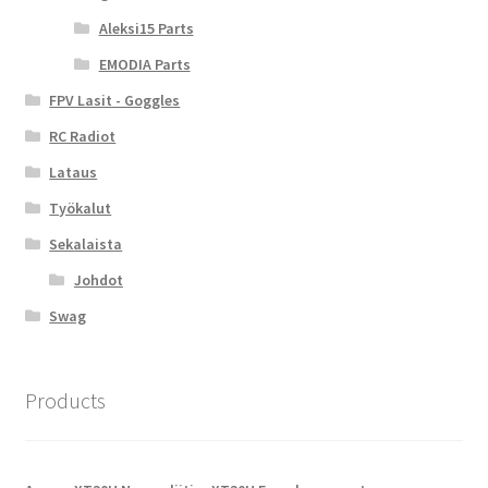
Aleksi15 Parts
EMODIA Parts
FPV Lasit - Goggles
RC Radiot
Lataus
Työkalut
Sekalaista
Johdot
Swag
Products