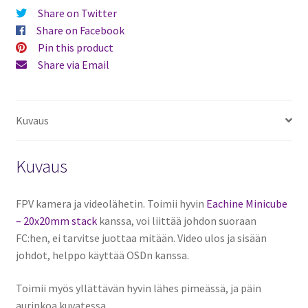
Share on Twitter
Share on Facebook
Pin this product
Share via Email
Kuvaus
Kuvaus
FPV kamera ja videolähetin. Toimii hyvin
Eachine Minicube
– 20x20mm stack
kanssa, voi liittää johdon suoraan
FC:hen, ei tarvitse juottaa mitään. Video ulos ja sisään
johdot, helppo käyttää OSDn kanssa.
Toimii myös yllättävän hyvin lähes pimeässä, ja päin
aurinkoa kuvatessa.