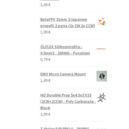
2,49
€
BetaFPV 31mm 3-lapainen
propelli 2 paria (2x CW 2x CCW)
1,99
€
ÖLFLEX Silikoonijohto -
0,5mm2 - 20AWG - Punainen
0,79
€
EMO Micro Camera Mount
1,49
€
HQ Durable Prop 5x4.5x3 V1S
(2CW+2CCW) - Poly Carbonate -
Black
2,99
€
T-Motor F40 PRO II - 2600KV