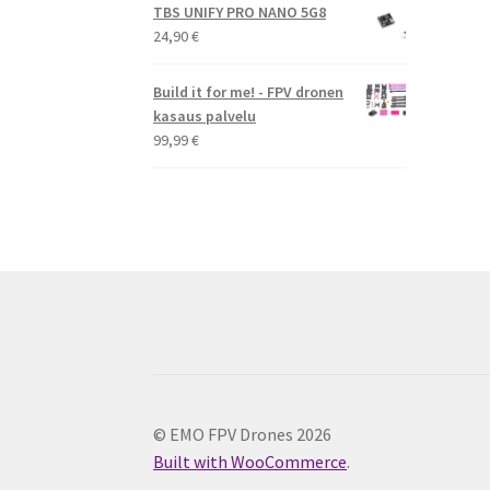
TBS UNIFY PRO NANO 5G8
24,90
€
Build it for me! - FPV dronen
kasaus palvelu
99,99
€
© EMO FPV Drones 2026
Built with WooCommerce
.