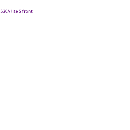
tikkelien
dellinen
S30A lite S front
rtikkeli
laus