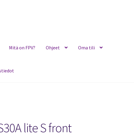
Mitä on FPV?
Ohjeet
Oma tili
stiedot
Ohjeet
Oma tili
Ostoskori
Toimitusehdot
Yhteystiedot
30A lite S front