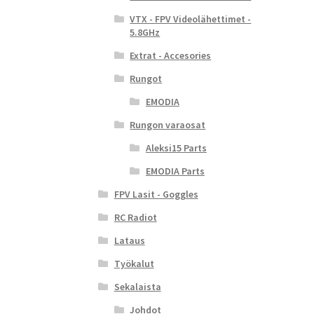
VTX - FPV Videolähettimet -
5.8GHz
Extrat - Accesories
Rungot
EMODIA
Rungon varaosat
Aleksi15 Parts
EMODIA Parts
FPV Lasit - Goggles
RC Radiot
Lataus
Työkalut
Sekalaista
Johdot