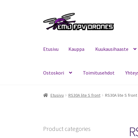
Siirry
Siirry
navigointiin
sisältöön
Etusivu
Kauppa
Kuukausihaaste
Ostoskori
Toimitusehdot
Yhtey
Etusivu
Kauppa
Kuukausihaaste
Mitä on FPV?
Etusivu
RS30A lite S front
RS30A lite S front
RS
Product categories