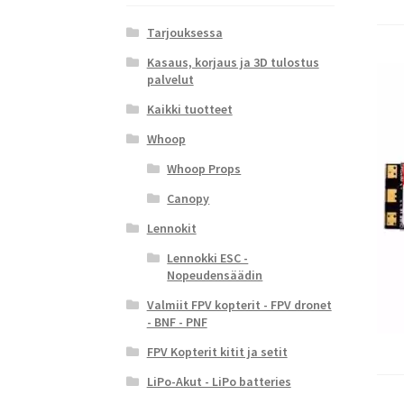
Tarjouksessa
Kasaus, korjaus ja 3D tulostus
palvelut
Kaikki tuotteet
Whoop
Whoop Props
Canopy
Lennokit
Lennokki ESC -
Nopeudensäädin
Valmiit FPV kopterit - FPV dronet
- BNF - PNF
FPV Kopterit kitit ja setit
LiPo-Akut - LiPo batteries