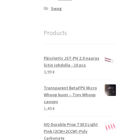
Swag
Products
Päivitetty JST-PH 2.0 naaras
liitin johdolla - 10 pcs
3,99
€
Transparent BetaFPV Micro
Whoop kuori – Tiny Whoop
canopy
1,49
€
HQ Durable Prop T3X3 Light
Pink (2CW+2CCW)-Poly
Carbonate