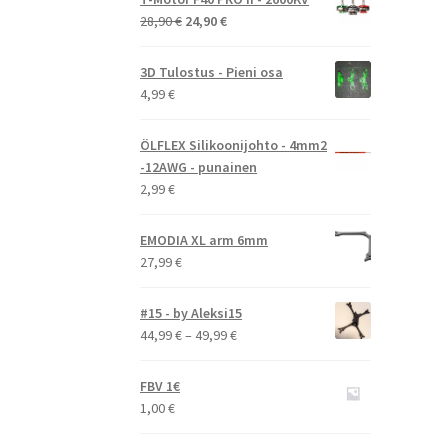
Alkuperäinen
Nykyinen
28,90
€
24,90
€
hinta
hinta
oli:
on:
3D Tulostus - Pieni osa
28,90 €.
24,90 €.
4,99
€
ÖLFLEX Silikoonijohto - 4mm2
-12AWG - punainen
2,99
€
EMODIA XL arm 6mm
27,99
€
#15 - by Aleksi15
Hintaluokka:
44,99
€
–
49,99
€
44,99 €
-
FBV 1€
49,99 €
1,00
€