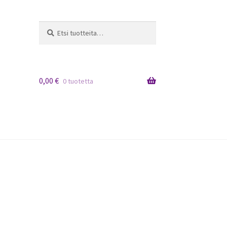
Etsi:
Haku
0,00
€
0 tuotetta