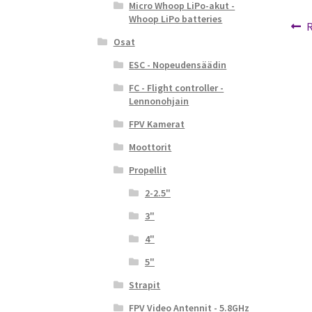
Micro Whoop LiPo-akut -
Whoop LiPo batteries
Ar
E
R
Osat
a
se
ESC - Nopeudensäädin
FC - Flight controller -
Lennonohjain
FPV Kamerat
Moottorit
Propellit
2-2.5"
3"
4"
5"
Strapit
FPV Video Antennit - 5.8GHz