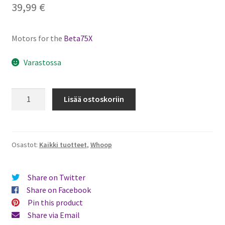
39,99
€
Motors for the
Beta75X
Varastossa
BetaFPV
Lisää ostoskoriin
1103
11000KV
Brushless
Motors
Osastot:
Kaikki tuotteet
,
Whoop
määrä
Share on Twitter
Share on Facebook
Pin this product
Share via Email