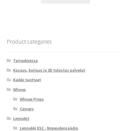
Product categories
Tarjouksessa
Kasaus, korjaus ja 3D tulostus palvelut
Kaikki tuotteet
Whoop
Whoop Props
Canopy
Lennokit
Lennokki ESC - Nopeudensäädin