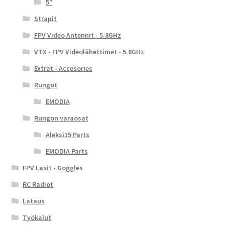
5"
Strapit
FPV Video Antennit - 5.8GHz
VTX - FPV Videolähettimet - 5.8GHz
Extrat - Accesories
Rungot
EMODIA
Rungon varaosat
Aleksi15 Parts
EMODIA Parts
FPV Lasit - Goggles
RC Radiot
Lataus
Työkalut