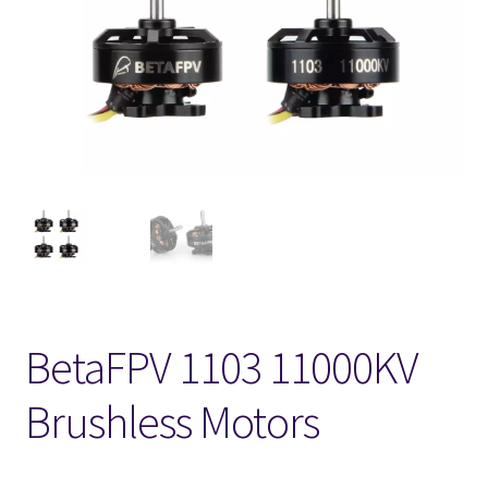
FPV Kopteri kokoluokat
Oma tili
Affiliate
Ostoskori
Kassa
Toimitusehdot
BetaFPV 1103 11000KV
Yhteystiedot
Brushless Motors