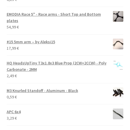
EMODIA Race 5" - Race arms - Short Top and Bottom
plates
54,99
€
#15 5mm arm – by Aleksi15
17,99
€
HQ HeadsUpTiny T3x1.8x3 Blue Prop (2CW+2CCW) - Poly
Carbonate - 2MM
2,49
€
M3 Knurled Standoff - Aluminum - Black
0,59
€
APC 6x4
3,29
€