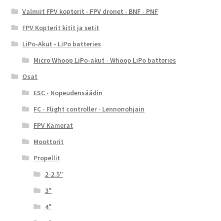
Valmiit FPV kopterit - FPV dronet - BNF - PNF
FPV Kopterit kitit ja setit
LiPo-Akut - LiPo batteries
Micro Whoop LiPo-akut - Whoop LiPo batteries
Osat
ESC - Nopeudensäädin
FC - Flight controller - Lennonohjain
FPV Kamerat
Moottorit
Propellit
2-2.5"
3"
4"