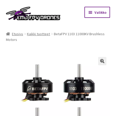
Siirry
Siirry
Valikko
navigointiin
sisältöön
Etusivu
Etusivu
Kaikki tuotteet
BetaFPV 1103 11000KV Brushless
Motors
Kauppa
Kuukausihaaste
Säännöt
🔍
Mitä on FPV?
Ohjeet
Beta65 – Betacube – Betaflight Configuration