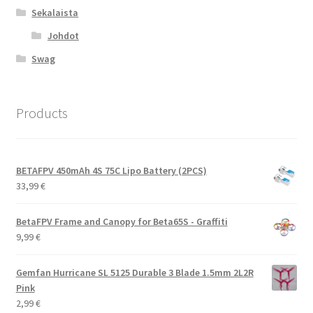
Sekalaista
Johdot
Swag
Products
BETAFPV 450mAh 4S 75C Lipo Battery (2PCS)
33,99
€
BetaFPV Frame and Canopy for Beta65S - Graffiti
9,99
€
Gemfan Hurricane SL 5125 Durable 3 Blade 1.5mm 2L2R
Pink
2,99
€