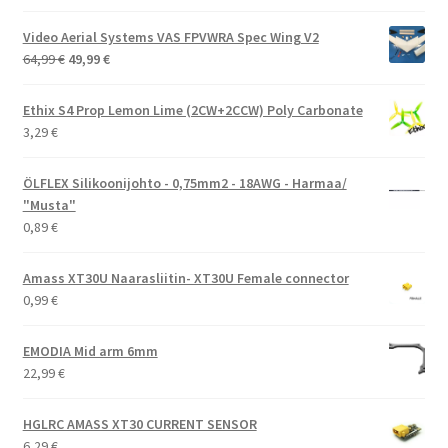
Video Aerial Systems VAS FPVWRA Spec Wing V2
Alkuperäinen
Nykyinen
64,99
€
49,99
€
hinta
hinta
oli:
on:
Ethix S4 Prop Lemon Lime (2CW+2CCW) Poly Carbonate
64,99 €.
49,99 €.
3,29
€
ÖLFLEX Silikoonijohto - 0,75mm2 - 18AWG - Harmaa/
"Musta"
0,89
€
Amass XT30U Naarasliitin- XT30U Female connector
0,99
€
EMODIA Mid arm 6mm
22,99
€
HGLRC AMASS XT30 CURRENT SENSOR
6,29
€