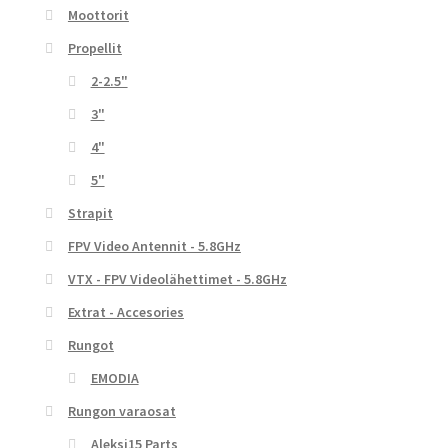
Moottorit
Propellit
2-2.5"
3"
4"
5"
Strapit
FPV Video Antennit - 5.8GHz
VTX - FPV Videolähettimet - 5.8GHz
Extrat - Accesories
Rungot
EMODIA
Rungon varaosat
Aleksi15 Parts