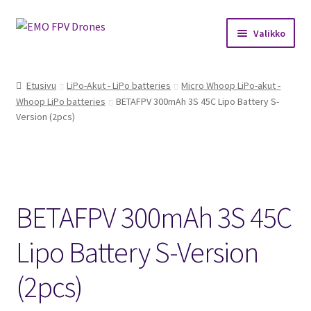
Siirry
Siirry
Valikko
navigointiin
sisältöön
Etusivu
Etusivu
LiPo-Akut - LiPo batteries
Micro Whoop LiPo-akut -
Whoop LiPo batteries
BETAFPV 300mAh 3S 45C Lipo Battery S-
Kauppa
Version (2pcs)
Kuukausihaaste
Säännöt
BETAFPV 300mAh 3S 45C
Mitä on FPV?
Lipo Battery S-Version
Ohjeet
(2pcs)
Beta65 – Betacube – Betaflight Configuration