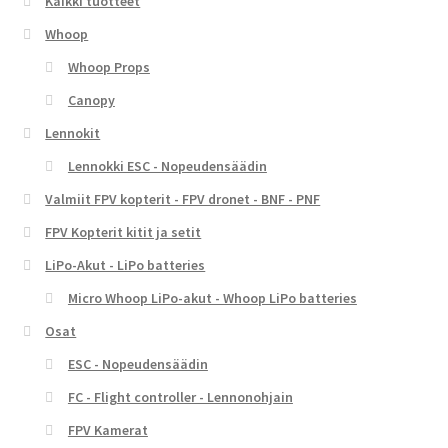
Kaikki tuotteet
Whoop
Whoop Props
Canopy
Lennokit
Lennokki ESC - Nopeudensäädin
Valmiit FPV kopterit - FPV dronet - BNF - PNF
FPV Kopterit kitit ja setit
LiPo-Akut - LiPo batteries
Micro Whoop LiPo-akut - Whoop LiPo batteries
Osat
ESC - Nopeudensäädin
FC - Flight controller - Lennonohjain
FPV Kamerat