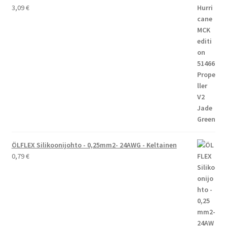
3,09
€
ÖLFLEX Silikoonijohto - 0,25mm2- 24AWG - Keltainen
0,79
€