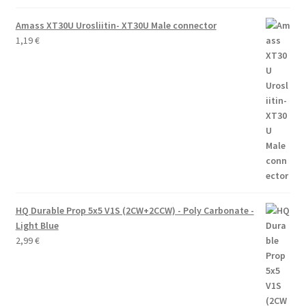
Amass XT30U Urosliitin- XT30U Male connector
1,19
€
HQ Durable Prop 5x5 V1S (2CW+2CCW) - Poly Carbonate -
Light Blue
2,99
€