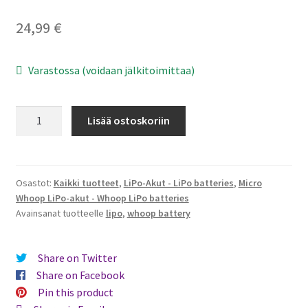
FPV Kopteri kokoluokat
24,99
€
Oma tili
Varastossa (voidaan jälkitoimittaa)
Affiliate
BETAFPV
Lisää ostoskoriin
Ostoskori
300mAh
3S
Kassa
45C
Lipo
Osastot:
Kaikki tuotteet
,
LiPo-Akut - LiPo batteries
,
Micro
Toimitusehdot
Whoop LiPo-akut - Whoop LiPo batteries
Battery
Avainsanat tuotteelle
lipo
,
whoop battery
S-
Yhteystiedot
Version
(2pcs)
Share on Twitter
määrä
Share on Facebook
Pin this product