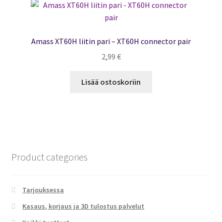
Amass XT60H liitin pari – XT60H connector pair
2,99
€
Lisää ostoskoriin
Product categories
Tarjouksessa
Kasaus, korjaus ja 3D tulostus palvelut