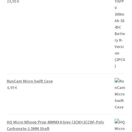
24,99
€
RunCam Micro Swift Case
4,99
€
HQ Micro Whoop Prop 40MMX4 Grey (2CW+2CCW)-Poly
Carbonate-1.5MM Shaft