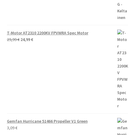
T-Motor AT2310 2200KV FPVWRA Spec Motor
Alkuperäinen
Nykyinen
29,99
€
24,99
€
hinta
hinta
oli:
on:
29,99 €.
24,99 €.
Gemfan Hurricane 51466 Propeller V1 Green
3,09
€