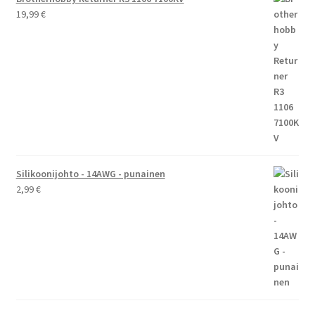
19,99
€
Silikoonijohto - 14AWG - punainen
2,99
€