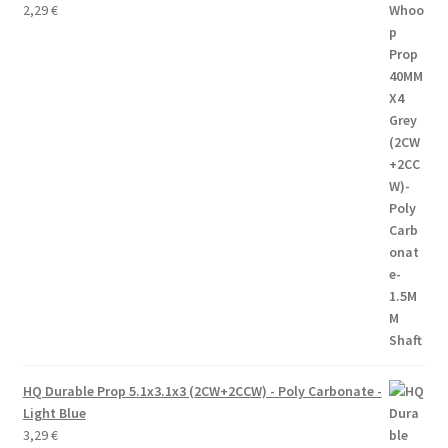
2,29
€
HQ Durable Prop 5.1x3.1x3 (2CW+2CCW) - Poly Carbonate -
Light Blue
3,29
€