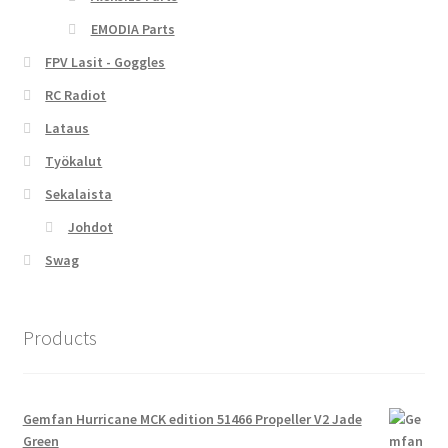
EMODIA Parts
FPV Lasit - Goggles
RC Radiot
Lataus
Työkalut
Sekalaista
Johdot
Swag
Products
Gemfan Hurricane MCK edition 51466 Propeller V2 Jade
Green