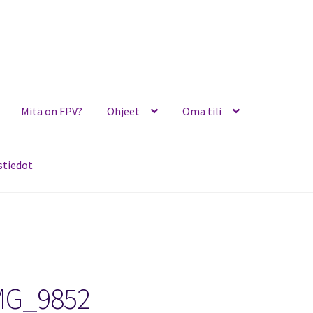
Mitä on FPV?
Ohjeet
Oma tili
stiedot
Ohjeet
Oma tili
Ostoskori
Toimitusehdot
Yhteystiedot
MG_9852