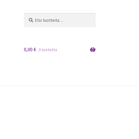
Etsi:
Haku
0,00
€
0 tuotetta