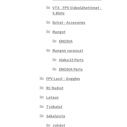
VTX - FPV Videolähettimet -
5.8GHz
Extrat - Accesories
Rungot
EMODIA
Rungon varaosat
Aleksi15 Parts
EMODIA Parts
FPV Lasit - Goggles
RC Radiot
Lataus
Työkalut
Sekalaista
Johdot