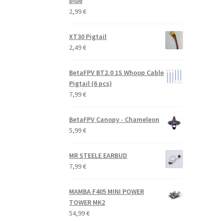
blue
2,99
€
XT30 Pigtail
2,49
€
BetaFPV BT2.0 1S Whoop Cable
Pigtail (6 pcs)
7,99
€
BetaFPV Canopy - Chameleon
5,99
€
MR STEELE EARBUD
7,99
€
MAMBA F405 MINI POWER
TOWER MK2
54,99
€