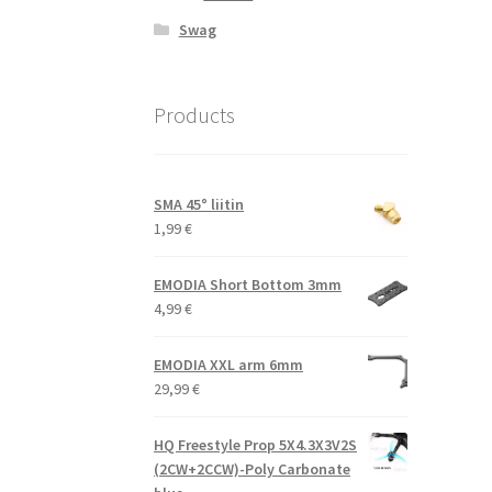
Swag
Products
SMA 45° liitin
1,99
€
EMODIA Short Bottom 3mm
4,99
€
EMODIA XXL arm 6mm
29,99
€
HQ Freestyle Prop 5X4.3X3V2S
(2CW+2CCW)-Poly Carbonate