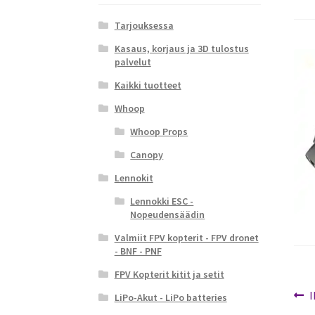
Tarjouksessa
Kasaus, korjaus ja 3D tulostus
palvelut
Kaikki tuotteet
Whoop
Whoop Props
Canopy
Lennokit
Lennokki ESC -
Nopeudensäädin
Valmiit FPV kopterit - FPV dronet
- BNF - PNF
FPV Kopterit kitit ja setit
Ar
E
LiPo-Akut - LiPo batteries
a