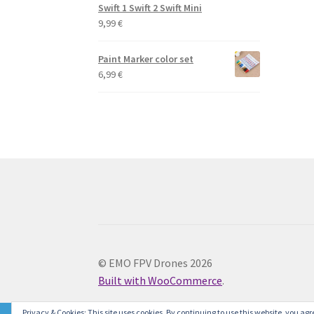
Swift 1 Swift 2 Swift Mini
9,99
€
Paint Marker color set
6,99
€
© EMO FPV Drones 2026
Built with WooCommerce
.
Privacy & Cookies: This site uses cookies. By continuing to use this website, you agre