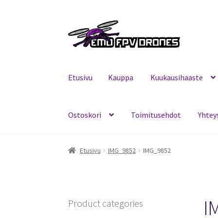
Siirry
Siirry
navigointiin
sisältöön
Etusivu
Kauppa
Kuukausihaaste
Ostoskori
Toimitusehdot
Yhtey
Etusivu
Kauppa
Kuukausihaaste
Mitä on FPV?
Etusivu
IMG_9852
IMG_9852
I
Product categories