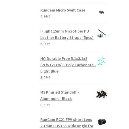
RunCam Micro Swift Case
4,99
€
iFlight 15mm Microfiber PU
Leather Battery Straps (5pcs)
6,99
€
HQ Durable Prop 5.1x3.1x3
(2CW+2CCW) - Poly Carbonate -
Light Blue
3,29
€
M3 Knurled Standoff -
Aluminum - Black
0,59
€
RunCam RC21 FPV short Lens
2.1mm FOV165 Wide Angle for