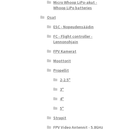
se
Micro Whoop LiPo-akut -
Whoop LiPo batteries
Osat
ESC - Nopeudensäädin
FC - Flight controller -
Lennonohjain
FPV Kamerat
Moottorit
Propellit
2-2.5"
3"
4"
5"
Strapit
FPV Video Antennit - 5.8GHz