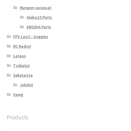
Rungon varaosat
Aleksi15 Parts
EMODIA Parts
FPV Lasit - Goggles
RC Radiot
Lataus
Työkalut
Sekalaista
Johdot
Swag
Products