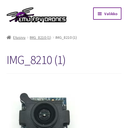
Siirry
Siirry
Valikko
navigointiin
sisältöön
Etusivu
Etusivu
IMG_8210 (1)
IMG_8210 (1)
Kauppa
IMG_8210 (1)
Kuukausihaaste
Säännöt
Mitä on FPV?
Ohjeet
Beta65 – Betacube – Betaflight Configuration