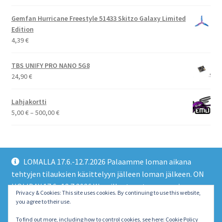
Gemfan Hurricane Freestyle 51433 Skitzo Galaxy Limited
Edition
4,39
€
TBS UNIFY PRO NANO 5G8
24,90
€
Lahjakortti
Hintaluokka:
5,00
€
–
500,00
€
5,00 €
-
500,00 €
LOMALLA 17.6.-12.7.2026 Palaamme loman aikana
tehtyjen tilauksien käsittelyyn jälleen loman jälkeen. ON
HOLIDAY 17.6.-12.7.2026 We will return to processing
© EMO FPV Drones 2026
Privacy & Cookies: This site uses cookies. By continuing to use this website,
orders made during the holiday again after the holiday.
you agree to their use.
Built with WooCommerce
.
Piilota tämä ilmoitus
To find out more, including how to control cookies, see here:
Cookie Policy