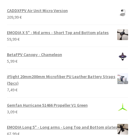
CADDXFPV Air Unit Micro Version
209,99
€
EMODIA X 5" - Mid arms - Short Top and Bottom plates
59,99
€
BetaFPV Canopy - Chameleon
5,99
€
iFlight 20mm200mm Microfiber PU Leather Battery Straps
(5pcs)
7,49
€
Gemfan Hurricane 51466 Propeller V1 Green
3,09
€
EMODIA Long 5" - Long arms - Long Top and Bottom plates
67,99
€