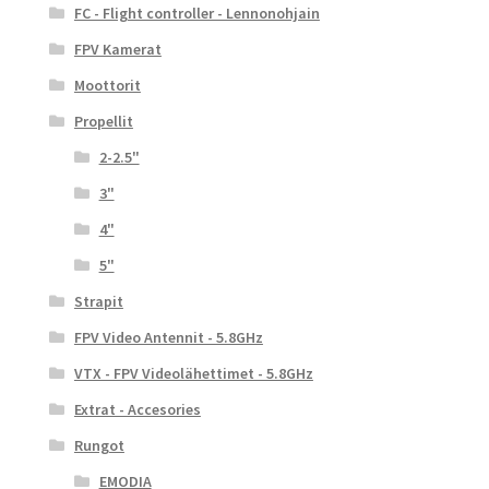
FC - Flight controller - Lennonohjain
FPV Kamerat
Moottorit
Propellit
2-2.5"
3"
4"
5"
Strapit
FPV Video Antennit - 5.8GHz
VTX - FPV Videolähettimet - 5.8GHz
Extrat - Accesories
Rungot
EMODIA