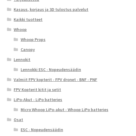
Kasaus, korjaus ja 3D tulostus palvelut
Kaikki tuotteet
Whoop
Whoop Props
Canopy
Lennokit
Lennokki ESC - Nopeudensäädin
Valmiit FPV kopterit - FPV dronet - BNF - PNF
FPV Kopterit kitit ja setit
LiPo-Akut - LiPo batteries
Micro Whoop LiPo-akut - Whoop LiPo batteries
Osat
ESC - Nopeudensäädin