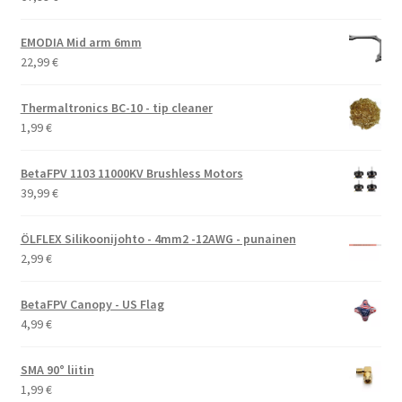
EMODIA Mid arm 6mm
22,99
€
Thermaltronics BC-10 - tip cleaner
1,99
€
BetaFPV 1103 11000KV Brushless Motors
39,99
€
ÖLFLEX Silikoonijohto - 4mm2 -12AWG - punainen
2,99
€
BetaFPV Canopy - US Flag
4,99
€
SMA 90° liitin
1,99
€