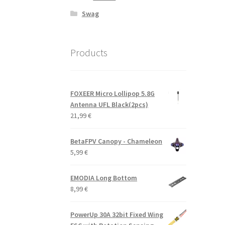
Swag
Products
FOXEER Micro Lollipop 5.8G
Antenna UFL Black(2pcs)
21,99
€
BetaFPV Canopy - Chameleon
5,99
€
EMODIA Long Bottom
8,99
€
PowerUp 30A 32bit Fixed Wing