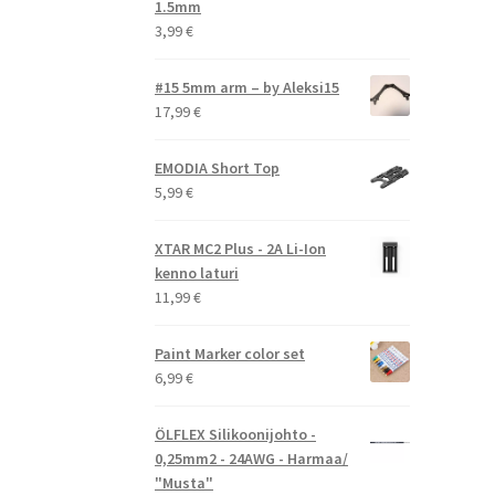
1.5mm
3,99
€
#15 5mm arm – by Aleksi15
17,99
€
EMODIA Short Top
5,99
€
XTAR MC2 Plus - 2A Li-Ion
kenno laturi
11,99
€
Paint Marker color set
6,99
€
ÖLFLEX Silikoonijohto -
0,25mm2 - 24AWG - Harmaa/
"Musta"