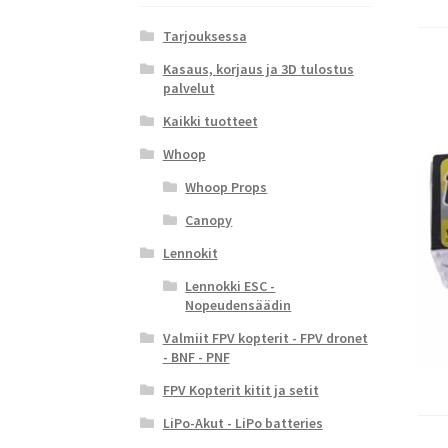
Tarjouksessa
Kasaus, korjaus ja 3D tulostus
palvelut
Kaikki tuotteet
Whoop
Whoop Props
Canopy
Lennokit
Lennokki ESC -
Nopeudensäädin
Valmiit FPV kopterit - FPV dronet
- BNF - PNF
FPV Kopterit kitit ja setit
LiPo-Akut - LiPo batteries