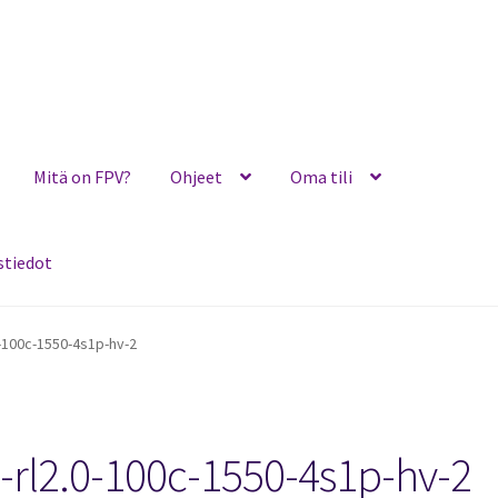
Mitä on FPV?
Ohjeet
Oma tili
stiedot
Ohjeet
Oma tili
Ostoskori
Toimitusehdot
Yhteystiedot
0-100c-1550-4s1p-hv-2
a-rl2.0-100c-1550-4s1p-hv-2