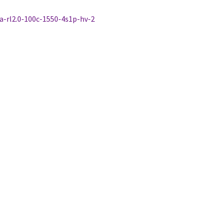
tikkelien
dellinen
a-rl2.0-100c-1550-4s1p-hv-2
rtikkeli
laus