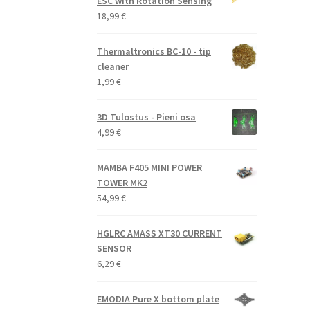
ESC with Rotation Sensing
18,99
€
Thermaltronics BC-10 - tip
cleaner
1,99
€
3D Tulostus - Pieni osa
4,99
€
MAMBA F405 MINI POWER
TOWER MK2
54,99
€
HGLRC AMASS XT30 CURRENT
SENSOR
6,29
€
EMODIA Pure X bottom plate