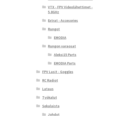
VTX - FPV Videolähettimet -
5.8GHz
Extrat - Accesories
Rungot
EMODIA
Rungon varaosat
Aleksi15 Parts
EMODIA Parts
FPV Lasit - Goggles
RC Radiot
Lataus
Työkalut
Sekalaista
Johdot