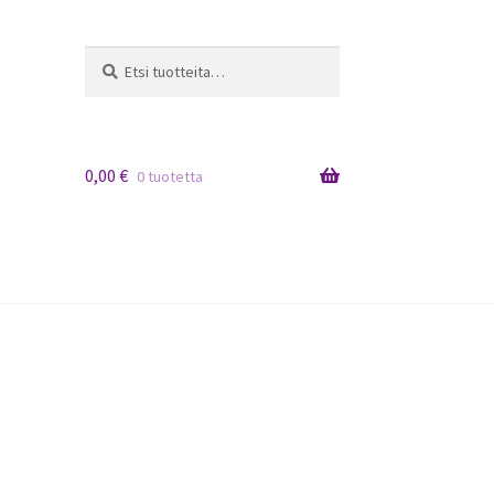
Etsi:
Haku
0,00
€
0 tuotetta