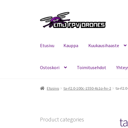
Siirry
Siirry
navigointiin
sisältöön
Etusivu
Kauppa
Kuukausihaaste
Ostoskori
Toimitusehdot
Yhtey
Etusivu
Kauppa
Kuukausihaaste
Mitä on FPV?
Etusivu
ta-rl2.0-100c-1550-4s1p-hv-2
ta-rl2.
t
Product categories