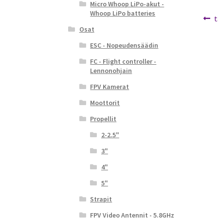
Micro Whoop LiPo-akut -
Whoop LiPo batteries
Ar
E
t
Osat
a
se
ESC - Nopeudensäädin
FC - Flight controller -
Lennonohjain
FPV Kamerat
Moottorit
Propellit
2-2.5"
3"
4"
5"
Strapit
FPV Video Antennit - 5.8GHz