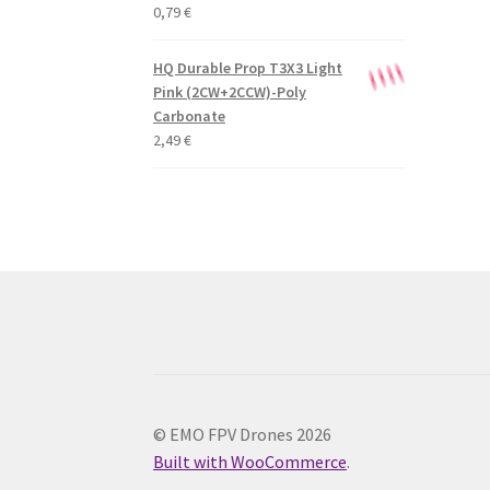
0,79
€
HQ Durable Prop T3X3 Light
Pink (2CW+2CCW)-Poly
Carbonate
2,49
€
© EMO FPV Drones 2026
Built with WooCommerce
.