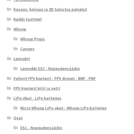
Kasaus, korjaus ja 3D tulostus palvelut
Kaikki tuotteet
Whoop
Whoop Props
Canopy
Lennokit
Lennokki ESC - Nopeudensäädin
Valmiit FPV kopterit - FPV dronet - BNF - PNF
FPV Kopterit kitit ja setit
LiPo-Akut - LiPo batteries
Micro Whoop LiPo-akut - Whoop LiPo batteries
Osat
ESC - Nopeudensäädin