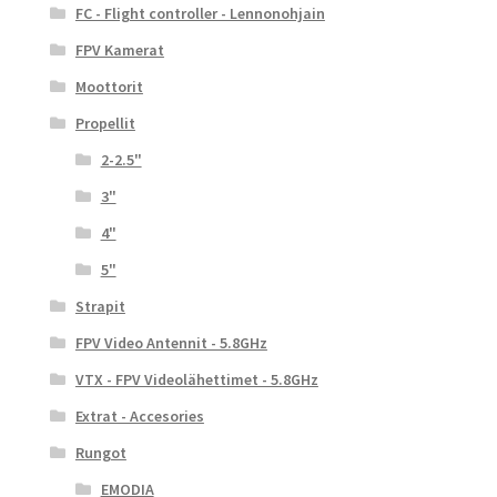
FC - Flight controller - Lennonohjain
FPV Kamerat
Moottorit
Propellit
2-2.5"
3"
4"
5"
Strapit
FPV Video Antennit - 5.8GHz
VTX - FPV Videolähettimet - 5.8GHz
Extrat - Accesories
Rungot
EMODIA