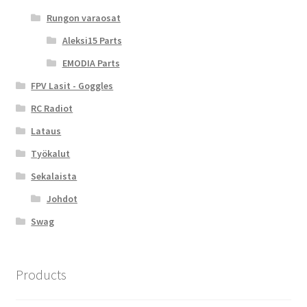
Rungon varaosat
Aleksi15 Parts
EMODIA Parts
FPV Lasit - Goggles
RC Radiot
Lataus
Työkalut
Sekalaista
Johdot
Swag
Products