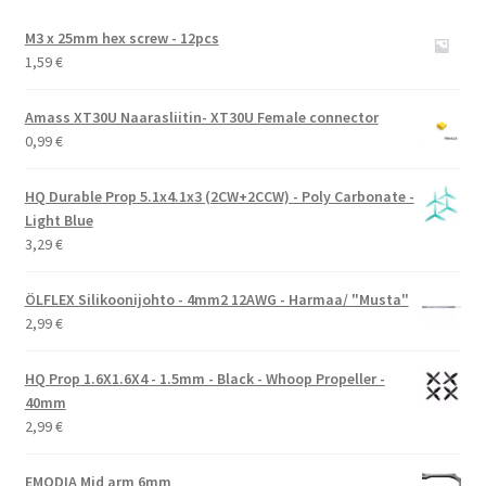
M3 x 25mm hex screw - 12pcs
1,59
€
Amass XT30U Naarasliitin- XT30U Female connector
0,99
€
HQ Durable Prop 5.1x4.1x3 (2CW+2CCW) - Poly Carbonate -
Light Blue
3,29
€
ÖLFLEX Silikoonijohto - 4mm2 12AWG - Harmaa/ "Musta"
2,99
€
HQ Prop 1.6X1.6X4 - 1.5mm - Black - Whoop Propeller -
40mm
2,99
€
EMODIA Mid arm 6mm