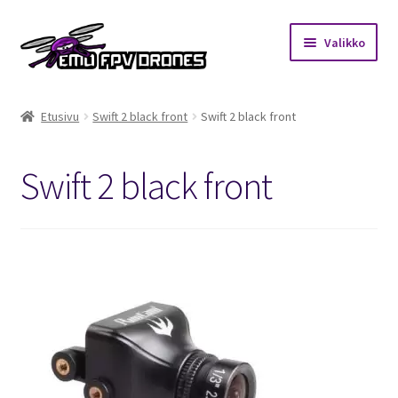
Siirry
Siirry
Valikko
navigointiin
sisältöön
Etusivu
Etusivu
Swift 2 black front
Swift 2 black front
Kauppa
Swift 2 black front
Kuukausihaaste
Säännöt
Mitä on FPV?
Ohjeet
Beta65 – Betacube – Betaflight Configuration