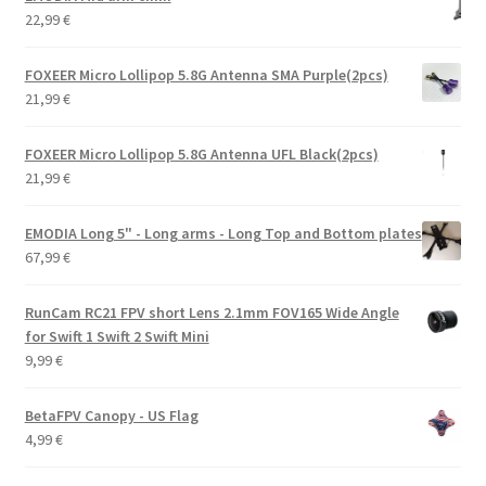
22,99
€
FOXEER Micro Lollipop 5.8G Antenna SMA Purple(2pcs)
21,99
€
FOXEER Micro Lollipop 5.8G Antenna UFL Black(2pcs)
21,99
€
EMODIA Long 5" - Long arms - Long Top and Bottom plates
67,99
€
RunCam RC21 FPV short Lens 2.1mm FOV165 Wide Angle
for Swift 1 Swift 2 Swift Mini
9,99
€
BetaFPV Canopy - US Flag
4,99
€