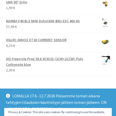
SMA 90° liitin
1,99
€
MAMBA F40 BLS MINI Dshot600 4IN1 ESC 40A 6S
57,99
€
HGLRC AMASS XT30 CURRENT SENSOR
6,29
€
HQ Freestyle Prop 5X4.3X3V2S (2CW+2CCW)-Poly
Carbonate blue
2,99
€
LOMALLA 17.6.-12.7.2026 Palaamme loman aikana
tehtyjen tilauksien käsittelyyn jälleen loman jälkeen. ON
HOLIDAY 17.6.-12.7.2026 We will return to processing
© EMO FPV Drones 2026
Privacy & Cookies: This site uses cookies. By continuing to use this website,
orders made during the holiday again after the holiday.