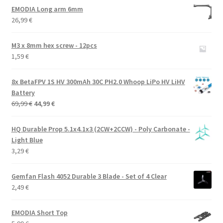
EMODIA Long arm 6mm
26,99
€
M3 x 8mm hex screw - 12pcs
1,59
€
8x BetaFPV 1S HV 300mAh 30C PH2.0 Whoop LiPo HV LiHV
Battery
Alkuperäinen
Nykyinen
69,99
€
44,99
€
hinta
hinta
oli:
on:
HQ Durable Prop 5.1x4.1x3 (2CW+2CCW) - Poly Carbonate -
69,99 €.
44,99 €.
Light Blue
3,29
€
Gemfan Flash 4052 Durable 3 Blade - Set of 4 Clear
2,49
€
EMODIA Short Top