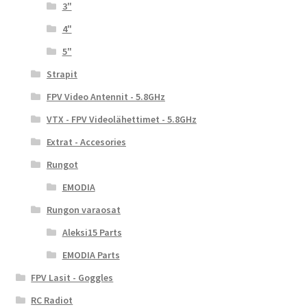
3"
4"
5"
Strapit
FPV Video Antennit - 5.8GHz
VTX - FPV Videolähettimet - 5.8GHz
Extrat - Accesories
Rungot
EMODIA
Rungon varaosat
Aleksi15 Parts
EMODIA Parts
FPV Lasit - Goggles
RC Radiot