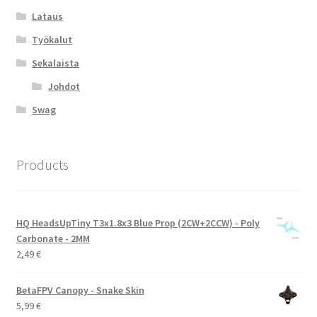
Lataus
Työkalut
Sekalaista
Johdot
Swag
Products
HQ HeadsUpTiny T3x1.8x3 Blue Prop (2CW+2CCW) - Poly
Carbonate - 2MM
2,49
€
BetaFPV Canopy - Snake Skin
5,99
€