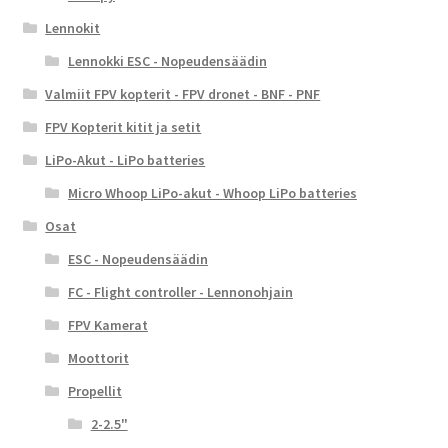
Lennokit
Lennokki ESC - Nopeudensäädin
Valmiit FPV kopterit - FPV dronet - BNF - PNF
FPV Kopterit kitit ja setit
LiPo-Akut - LiPo batteries
Micro Whoop LiPo-akut - Whoop LiPo batteries
Osat
ESC - Nopeudensäädin
FC - Flight controller - Lennonohjain
FPV Kamerat
Moottorit
Propellit
2-2.5"