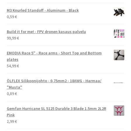
M3 Knurled Standoff - Aluminum - Black
0,59
€
Build it for me! - FPV dronen kasaus palvelu
99,99
€
EMODIA Race 5" - Race arms - Short Top and Bottom
plates
54,99
€
ÖLFLEX Silikoonijohto - 0,75mm2 - 18AWG - Harmaa/
"Musta"
0,89
€
Gemfan Hurricane SL 5125 Durable 3 Blade 1.5mm 2L2R
Pink
2,99
€