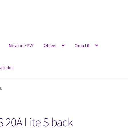
Mitä on FPV?
Ohjeet
Oma tili
stiedot
Ohjeet
Oma tili
Ostoskori
Toimitusehdot
Yhteystiedot
ck
S 20A Lite S back