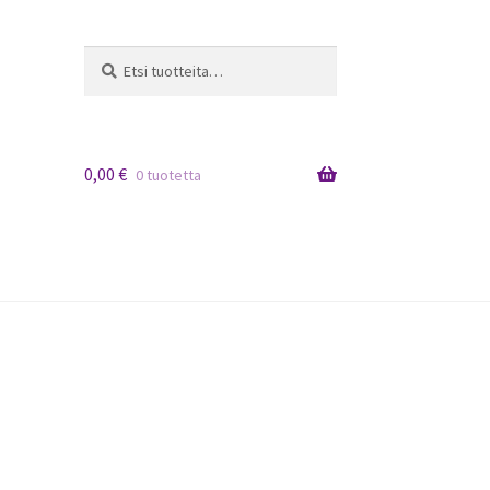
Etsi:
Haku
0,00
€
0 tuotetta