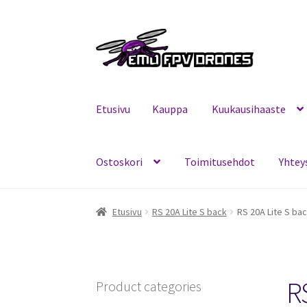
Siirry
Siirry
navigointiin
sisältöön
Etusivu
Kauppa
Kuukausihaaste
Ostoskori
Toimitusehdot
Yhtey
Etusivu
Kauppa
Kuukausihaaste
Mitä on FPV?
Etusivu
RS 20A Lite S back
RS 20A Lite S ba
R
Product categories