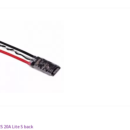
tikkelien
dellinen
S 20A Lite S back