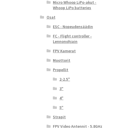
Micro Whoop LiPo-akut -
a
se
Whoop LiPo batteries
Osat
ESC - Nopeudensäädin
FC - Flight controller -
Lennonohjain
FPV Kamerat
Moottorit
Propellit
2-2.5"
3"
4"
5"
Strapit
FPV Video Antennit - 5.8GHz