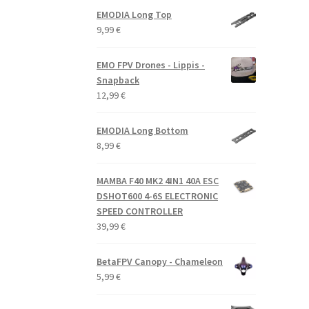
oli:
on:
EMODIA Long Top
9,99 €.
7,99 €.
9,99
€
EMO FPV Drones - Lippis -
Snapback
12,99
€
EMODIA Long Bottom
8,99
€
MAMBA F40 MK2 4IN1 40A ESC
DSHOT600 4-6S ELECTRONIC
SPEED CONTROLLER
39,99
€
BetaFPV Canopy - Chameleon
5,99
€