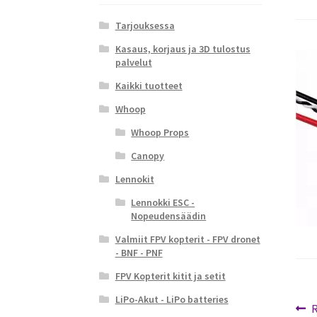
Tarjouksessa
Kasaus, korjaus ja 3D tulostus
palvelut
Kaikki tuotteet
Whoop
Whoop Props
Canopy
Lennokit
Lennokki ESC -
Nopeudensäädin
Valmiit FPV kopterit - FPV dronet
- BNF - PNF
FPV Kopterit kitit ja setit
LiPo-Akut - LiPo batteries
Ar
E
R