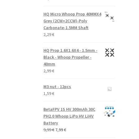
HQ Micro Whoop Prop 40MMX4
Grey (2CW+2CCW)-Poly
Carbonate-1.5MM Shaft
2,29
€
HQ Prop 1.6X1.6X4 - 1.5mm -
Black - Whoop Propeller -
40mm
2,99
€
M3 nut - 12pcs
1,59
€
BetaFPV 1S HV 300mAh 30C
PH2.0 Whoop LiPo HV LiHV
Battery
Alkuperäinen
Nykyinen
9,99
€
7,99
€
hinta
hinta