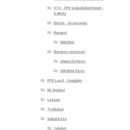
VTX - FPV Videolähettimet -
5.8GHz
Extrat - Accesories
Rungot
EMODIA
Rungon varaosat
Aleksi15 Parts
EMODIA Parts
FPV Lasit - Goggles
RC Radiot
Lataus
Työkalut
Sekalaista
Johdot