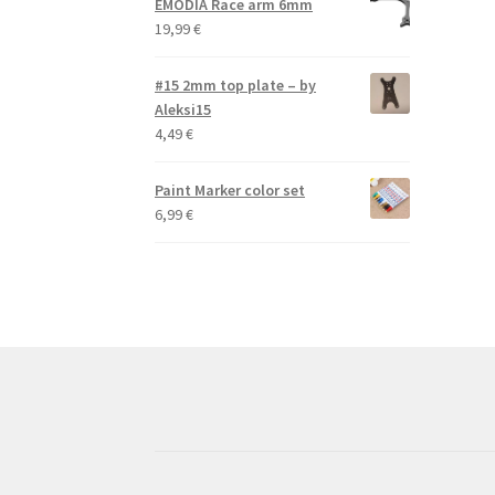
EMODIA Race arm 6mm
19,99
€
#15 2mm top plate – by
Aleksi15
4,49
€
Paint Marker color set
6,99
€