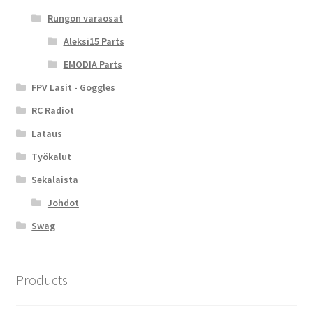
Rungon varaosat
Aleksi15 Parts
EMODIA Parts
FPV Lasit - Goggles
RC Radiot
Lataus
Työkalut
Sekalaista
Johdot
Swag
Products