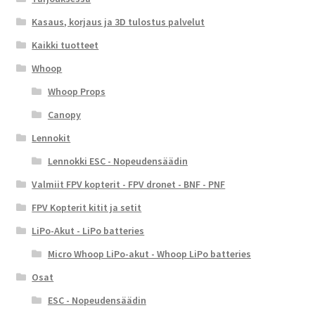
Kasaus, korjaus ja 3D tulostus palvelut
Kaikki tuotteet
Whoop
Whoop Props
Canopy
Lennokit
Lennokki ESC - Nopeudensäädin
Valmiit FPV kopterit - FPV dronet - BNF - PNF
FPV Kopterit kitit ja setit
LiPo-Akut - LiPo batteries
Micro Whoop LiPo-akut - Whoop LiPo batteries
Osat
ESC - Nopeudensäädin