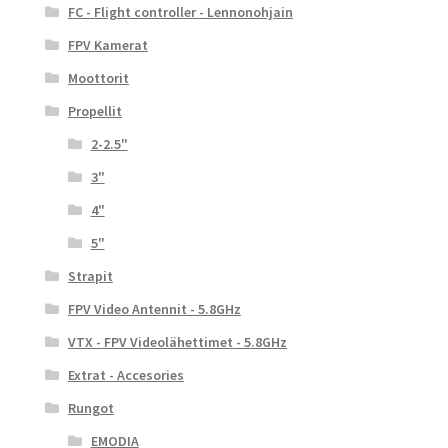
FC - Flight controller - Lennonohjain
FPV Kamerat
Moottorit
Propellit
2-2.5"
3"
4"
5"
Strapit
FPV Video Antennit - 5.8GHz
VTX - FPV Videolähettimet - 5.8GHz
Extrat - Accesories
Rungot
EMODIA