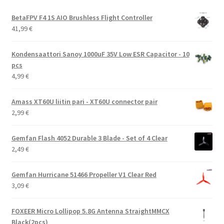
BetaFPV F4 1S AIO Brushless Flight Controller
41,99
€
Kondensaattori Sanoy 1000uF 35V Low ESR Capacitor - 10
pcs
4,99
€
Amass XT60U liitin pari - XT60U connector pair
2,99
€
Gemfan Flash 4052 Durable 3 Blade - Set of 4 Clear
2,49
€
Gemfan Hurricane 51466 Propeller V1 Clear Red
3,09
€
FOXEER Micro Lollipop 5.8G Antenna StraightMMCX
Black(2pcs)