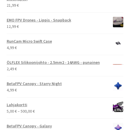
21,99
€
EMO FPV Drones - Lippis - Snapback
12,99
€
RunCam Micro Swift Case
4,99
€
ÖLFLEX Silikoonijohto - 2.5mm2 - 14AWG - punainen
2,49
€
BetaFPV Canopy - Starry Night
4,99
€
Lahjakortti
Hintaluokka:
5,00
€
–
500,00
€
5,00 €
-
BetaFPV Canopy - Galaxy
500,00 €