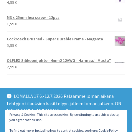
4,99
€
M3 x 25mm hex screw - 12pcs
1,59
€
Cockroach Brushed - Super Durable Frame - Magenta
5,99
€
ÖLFLEX Silikoonijohto - 4mm2 12AWG - Harmaa/ "Musta"
2,99
€
LOMALLA 17.6.-12.7.2026 Palaamme loman aikana
tehtyjen tilauksien käsittelyyn jälleen loman jälkeen. ON
HOLIDAY 17.6.-12.7.2026 We will return to processing
© EMO FPV Drones 2026
Privacy & Cookies: This site uses cookies. By continuing to use this website,
orders made during the holiday again after the holiday.
you agree to their use.
Built with WooCommerce
.
Piilota tämä ilmoitus
To find out more, including how to control cookies, see here:
Cookie Policy