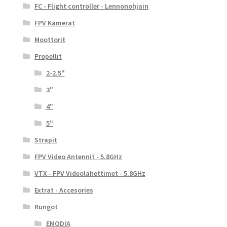
FC - Flight controller - Lennonohjain
FPV Kamerat
Moottorit
Propellit
2-2.5"
3"
4"
5"
Strapit
FPV Video Antennit - 5.8GHz
VTX - FPV Videolähettimet - 5.8GHz
Extrat - Accesories
Rungot
EMODIA