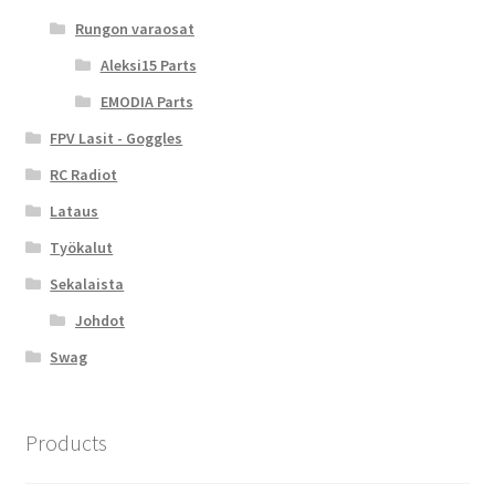
Rungon varaosat
Aleksi15 Parts
EMODIA Parts
FPV Lasit - Goggles
RC Radiot
Lataus
Työkalut
Sekalaista
Johdot
Swag
Products