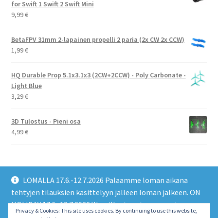
for Swift 1 Swift 2 Swift Mini
9,99
€
BetaFPV 31mm 2-lapainen propelli 2 paria (2x CW 2x CCW)
1,99
€
HQ Durable Prop 5.1x3.1x3 (2CW+2CCW) - Poly Carbonate -
Light Blue
3,29
€
3D Tulostus - Pieni osa
4,99
€
LOMALLA 17.6.-12.7.2026 Palaamme loman aikana
tehtyjen tilauksien käsittelyyn jälleen loman jälkeen. ON
HOLIDAY 17.6.-12.7.2026 We will return to processing
© EMO FPV Drones 2026
Privacy & Cookies: This site uses cookies. By continuing to use this website,
orders made during the holiday again after the holiday.