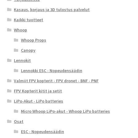
Kasaus, korjaus ja 3D tulostus palvelut
Kaikki tuotteet
Whoop
Whoop Props
Canopy
Lennokit
Lennokki ESC - Nopeudensäädin
Valmiit FPV kopterit - FPV dronet - BNF - PNF
FPV Kopterit kitit ja setit
LiPo-Akut - LiPo batteries
Micro Whoop LiPo-akut - Whoop LiPo batteries
Osat
ESC - Nopeudensäädin