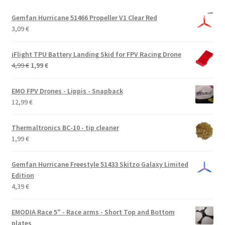
Gemfan Hurricane 51466 Propeller V1 Clear Red
3,09
€
iFlight TPU Battery Landing Skid for FPV Racing Drone
Alkuperäinen
Nykyinen
4,99
€
1,99
€
hinta
hinta
oli:
on:
EMO FPV Drones - Lippis - Snapback
4,99 €.
1,99 €.
12,99
€
Thermaltronics BC-10 - tip cleaner
1,99
€
Gemfan Hurricane Freestyle 51433 Skitzo Galaxy Limited
Edition
4,39
€
EMODIA Race 5" - Race arms - Short Top and Bottom
plates