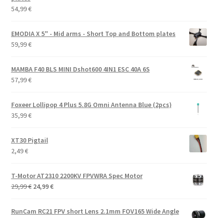
54,99
€
EMODIA X 5" - Mid arms - Short Top and Bottom plates
59,99
€
MAMBA F40 BLS MINI Dshot600 4IN1 ESC 40A 6S
57,99
€
Foxeer Lollipop 4 Plus 5.8G Omni Antenna Blue (2pcs)
35,99
€
XT30 Pigtail
2,49
€
T-Motor AT2310 2200KV FPVWRA Spec Motor
Alkuperäinen
Nykyinen
29,99
€
24,99
€
hinta
hinta
oli:
on:
RunCam RC21 FPV short Lens 2.1mm FOV165 Wide Angle
29,99 €.
24,99 €.