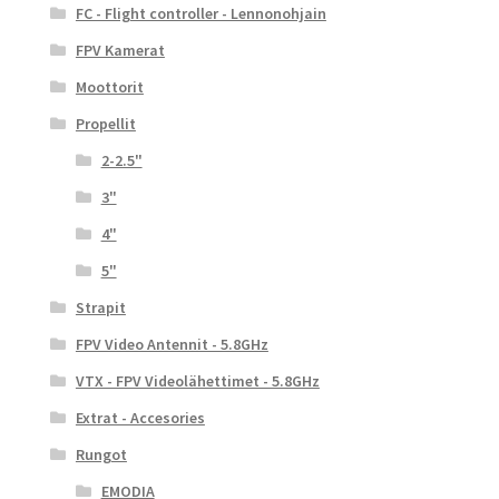
FC - Flight controller - Lennonohjain
FPV Kamerat
Moottorit
Propellit
2-2.5"
3"
4"
5"
Strapit
FPV Video Antennit - 5.8GHz
VTX - FPV Videolähettimet - 5.8GHz
Extrat - Accesories
Rungot
EMODIA