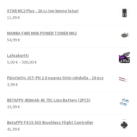
XTAR MC2 Plus - 2A Li-Ion kenno laturi
11,99
€
MAMBA F405 MINI POWER TOWER MK2
54,99
€
Lahjakortti
Hintaluokka:
5,00
€
–
500,00
€
5,00 €
-
Päivitetty JST-PH 2.0 naaras liitin johdolla - 10 pcs
500,00 €
3,99
€
BETAFPV 450mAh 4S 75C Lipo Battery (2PCS)
33,99
€
BetaFPV F4 1S AIO Brushless Flight Controller
41,99
€