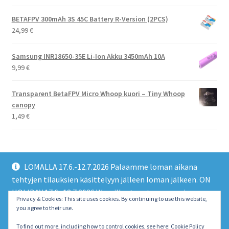
BETAFPV 300mAh 3S 45C Battery R-Version (2PCS)
24,99
€
Samsung INR18650-35E Li-Ion Akku 3450mAh 10A
9,99
€
Transparent BetaFPV Micro Whoop kuori – Tiny Whoop
canopy
1,49
€
LOMALLA 17.6.-12.7.2026 Palaamme loman aikana
tehtyjen tilauksien käsittelyyn jälleen loman jälkeen. ON
HOLIDAY 17.6.-12.7.2026 We will return to processing
© EMO FPV Drones 2026
Privacy & Cookies: This site uses cookies. By continuing to use this website,
orders made during the holiday again after the holiday.
you agree to their use.
Built with WooCommerce
.
Piilota tämä ilmoitus
To find out more, including how to control cookies, see here:
Cookie Policy