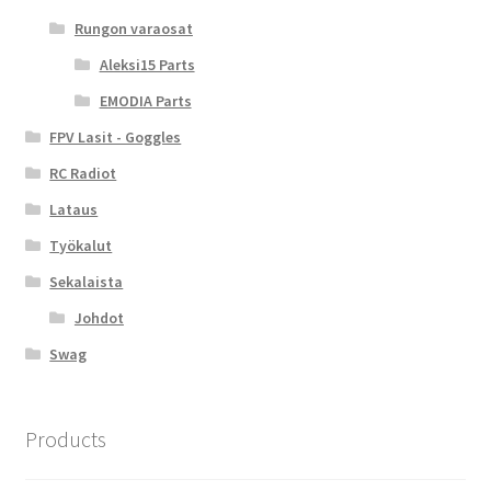
Rungon varaosat
Aleksi15 Parts
EMODIA Parts
FPV Lasit - Goggles
RC Radiot
Lataus
Työkalut
Sekalaista
Johdot
Swag
Products