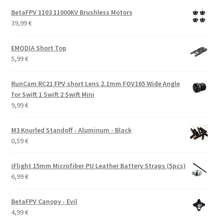
BetaFPV 1103 11000KV Brushless Motors
39,99
€
EMODIA Short Top
5,99
€
RunCam RC21 FPV short Lens 2.1mm FOV165 Wide Angle
for Swift 1 Swift 2 Swift Mini
9,99
€
M3 Knurled Standoff - Aluminum - Black
0,59
€
iFlight 15mm Microfiber PU Leather Battery Straps (5pcs)
6,99
€
BetaFPV Canopy - Evil
4,99
€