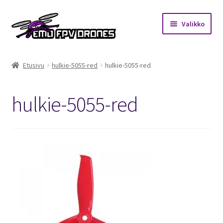
Siirry
Siirry
Valikko
navigointiin
sisältöön
Etusivu
Etusivu
hulkie-5055-red
hulkie-5055-red
Kauppa
hulkie-5055-red
Kuukausihaaste
Säännöt
Mitä on FPV?
Ohjeet
Beta65 – Betacube – Betaflight Configuration