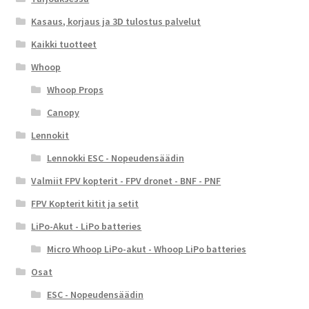
Kasaus, korjaus ja 3D tulostus palvelut
Kaikki tuotteet
Whoop
Whoop Props
Canopy
Lennokit
Lennokki ESC - Nopeudensäädin
Valmiit FPV kopterit - FPV dronet - BNF - PNF
FPV Kopterit kitit ja setit
LiPo-Akut - LiPo batteries
Micro Whoop LiPo-akut - Whoop LiPo batteries
Osat
ESC - Nopeudensäädin