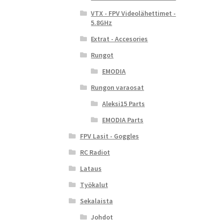
VTX - FPV Videolähettimet -
5.8GHz
Extrat - Accesories
Rungot
EMODIA
Rungon varaosat
Aleksi15 Parts
EMODIA Parts
FPV Lasit - Goggles
RC Radiot
Lataus
Työkalut
Sekalaista
Johdot