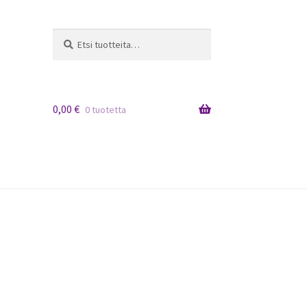
Etsi:
Haku
0,00
€
0 tuotetta