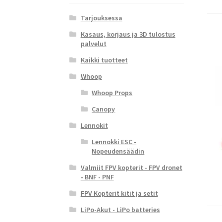
Tarjouksessa
Kasaus, korjaus ja 3D tulostus
palvelut
Kaikki tuotteet
Whoop
Whoop Props
Canopy
Lennokit
Lennokki ESC -
Nopeudensäädin
Valmiit FPV kopterit - FPV dronet
- BNF - PNF
FPV Kopterit kitit ja setit
LiPo-Akut - LiPo batteries