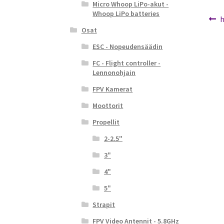
Micro Whoop LiPo-akut -
Whoop LiPo batteries
Ar
E
h
Osat
a
se
ESC - Nopeudensäädin
FC - Flight controller -
Lennonohjain
FPV Kamerat
Moottorit
Propellit
2-2.5"
3"
4"
5"
Strapit
FPV Video Antennit - 5.8GHz