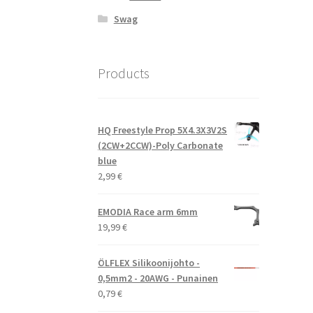
Swag
Products
HQ Freestyle Prop 5X4.3X3V2S
(2CW+2CCW)-Poly Carbonate
blue
2,99
€
EMODIA Race arm 6mm
19,99
€
ÖLFLEX Silikoonijohto -
0,5mm2 - 20AWG - Punainen
0,79
€