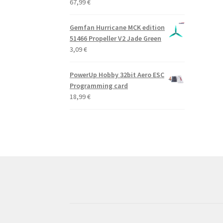
67,99
€
Gemfan Hurricane MCK edition
51466 Propeller V2 Jade Green
3,09
€
PowerUp Hobby 32bit Aero ESC
Programming card
18,99
€