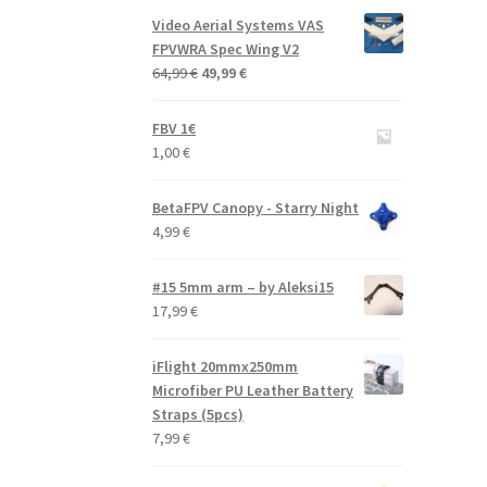
Video Aerial Systems VAS
FPVWRA Spec Wing V2
Alkuperäinen
Nykyinen
64,99
€
49,99
€
hinta
hinta
oli:
on:
FBV 1€
64,99 €.
49,99 €.
1,00
€
BetaFPV Canopy - Starry Night
4,99
€
#15 5mm arm – by Aleksi15
17,99
€
iFlight 20mmx250mm
Microfiber PU Leather Battery
Straps (5pcs)
7,99
€