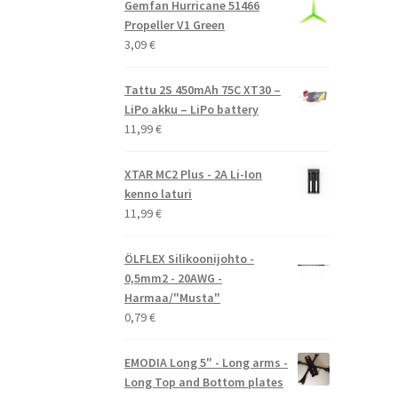
Gemfan Hurricane 51466
Propeller V1 Green
3,09
€
Tattu 2S 450mAh 75C XT30 –
LiPo akku – LiPo battery
11,99
€
XTAR MC2 Plus - 2A Li-Ion
kenno laturi
11,99
€
ÖLFLEX Silikoonijohto -
0,5mm2 - 20AWG -
Harmaa/"Musta"
0,79
€
EMODIA Long 5" - Long arms -
Long Top and Bottom plates