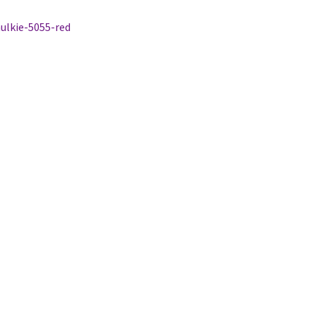
tikkelien
dellinen
ulkie-5055-red
rtikkeli
laus