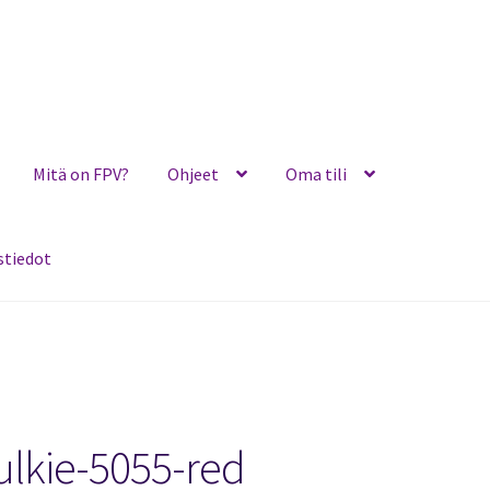
Mitä on FPV?
Ohjeet
Oma tili
stiedot
Ohjeet
Oma tili
Ostoskori
Toimitusehdot
Yhteystiedot
ulkie-5055-red