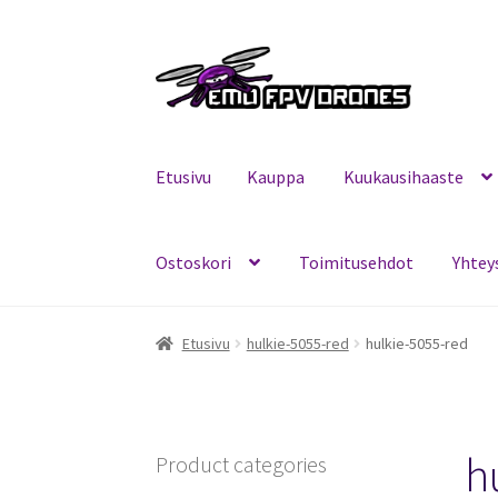
Siirry
Siirry
navigointiin
sisältöön
Etusivu
Kauppa
Kuukausihaaste
Ostoskori
Toimitusehdot
Yhtey
Etusivu
Kauppa
Kuukausihaaste
Mitä on FPV?
Etusivu
hulkie-5055-red
hulkie-5055-red
h
Product categories