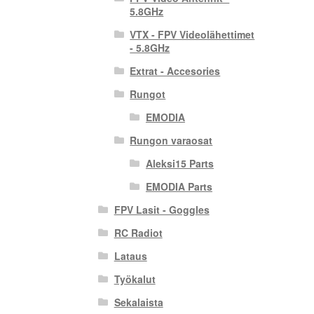
5.8GHz
VTX - FPV Videolähettimet
- 5.8GHz
Extrat - Accesories
Rungot
EMODIA
Rungon varaosat
Aleksi15 Parts
EMODIA Parts
FPV Lasit - Goggles
RC Radiot
Lataus
Työkalut
Sekalaista