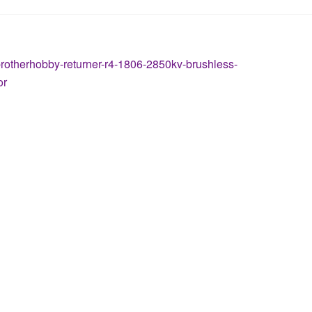
tikkelien
dellinen
rotherhobby-returner-r4-1806-2850kv-brushless-
rtikkeli
or
laus