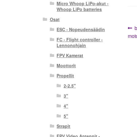
Micro Whoop LiPo-akut -
Whoop LiPo batteries
Osat
Ar
E
b
ESC - Nopeudensäädin
a
mot
se
FC - Flight controller -
Lennonohjain
FPV Kamerat
Moottorit
Propellit
2-2.5"
3"
4"
5"
Strapit
FPV Video Antennit -