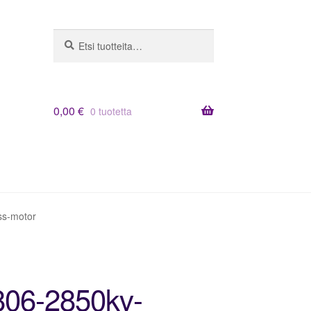
Etsi:
Haku
0,00
€
0 tuotetta
ss-motor
1806-2850kv-