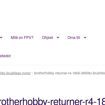
Mitä on FPV?
Ohjeet
Oma tili
stiedot
PV?
Ohjeet
Oma tili
Ostoskori
Toimitusehdot
Yhteystiedot
50kv-brushless-motor
brotherhobby-returner-r4-1806-2850kv-brushle
rotherhobby-returner-r4-