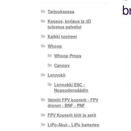
b
Tarjouksessa
Kasaus, korjaus ja 3D
tulostus palvelut
Kaikki tuotteet
Whoop
Whoop Props
Canopy
Lennokit
Lennokki ESC -
Nopeudensäädin
Valmiit FPV kopterit - FPV
dronet - BNF - PNF
FPV Kopterit kitit ja setit
LiPo-Akut - LiPo batteries