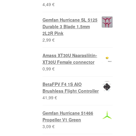
4,49
€
Gemfan Hurricane SL 5125
Durable 3 Blade 1.5mm
2L2R Pink
2,99
€
Amass XT30U Naarasliitin-
XT30U Female connector
0,99
€
BetaFPV F4 1S AIO
Brushless Flight Controller
41,99
€
Gemfan Hurricane 51466
Propeller V1 Green
3,09
€