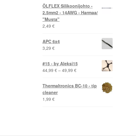
ÖLFLEX Silikoonijohto -
2.5mm2 - 14AWG - Harmaa/
"Musta"
2,49
€
APC 6x4
3,29
€
#15 - by Aleksi15
Hintaluokka:
44,99
€
–
49,99
€
44,99 €
-
Thermaltronics BC-10 - tip
49,99 €
cleaner
1,99
€