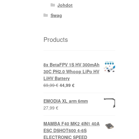
Johdot
Swag
Products
8x BetaFPV 1S HV 300mAh
30C PH2.0 Whoop LiPo HV
LiHV Battery
Alkuperäinen
Nykyinen
69,99
€
44,99
€
hinta
hinta
oli:
on:
EMODIA XL arm 6mm
69,99 €.
44,99 €.
27,99
€
MAMBA F40 MK2 4IN1 40A
ESC DSHOT600 4-6S
ELECTRONIC SPEED