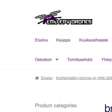
Siirry
Siirry
navigointiin
sisältöön
Etusivu
Kauppa
Kuukausihaaste
Ostoskori
Toimitusehdot
Yhtey
Etusivu
Kauppa
Kuukausihaaste
Mitä on F
Etusivu
brotherhobby-returner-r4-1806-28
b
Product categories