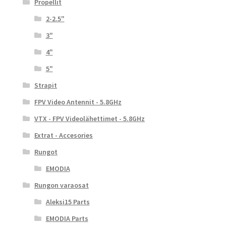
Propellit
2-2.5"
3"
4"
5"
Strapit
FPV Video Antennit - 5.8GHz
VTX - FPV Videolähettimet - 5.8GHz
Extrat - Accesories
Rungot
EMODIA
Rungon varaosat
Aleksi15 Parts
EMODIA Parts