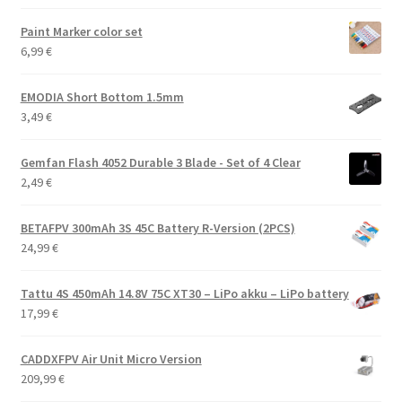
Paint Marker color set
6,99
€
EMODIA Short Bottom 1.5mm
3,49
€
Gemfan Flash 4052 Durable 3 Blade - Set of 4 Clear
2,49
€
BETAFPV 300mAh 3S 45C Battery R-Version (2PCS)
24,99
€
Tattu 4S 450mAh 14.8V 75C XT30 – LiPo akku – LiPo battery
17,99
€
CADDXFPV Air Unit Micro Version
209,99
€