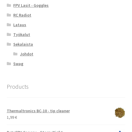
FPV Lasit - Goggles
RC Radiot
Lataus
Työkalut
Sekalaista
Johdot
Swag
Products
Thermaltronics BC-10 - tip cleaner
1,99
€