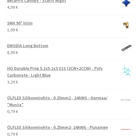
BetaFPV Canopy - Starry Night
4,99
€
SMA 90° liitin
1,99
€
EMODIA Long Bottom
8,99
€
HQ Durable Prop 5.1x5.1x3 V1S (2CW+2CCW) - Poly
Carbonate - Light Blue
3,29
€
ÖLFLEX Silikoonijohto - 0,25mm2 - 24AWG - Harmaa/
"Musta"
0,79
€
ÖLFLEX Silikoonijohto - 0,25mm2- 24AWG - Punainen
0,79
€