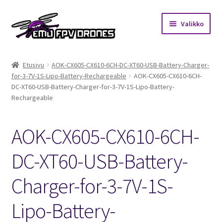
Siirry
Siirry
Valikko
navigointiin
sisältöön
Etusivu
Etusivu
AOK-CX605-CX610-6CH-DC-XT60-USB-Battery-Charger-
for-3-7V-1S-Lipo-Battery-Rechargeable
AOK-CX605-CX610-6CH-
Kauppa
DC-XT60-USB-Battery-Charger-for-3-7V-1S-Lipo-Battery-
Rechargeable
Kuukausihaaste
AOK-CX605-CX610-6CH-
Säännöt
DC-XT60-USB-Battery-
Mitä on FPV?
Charger-for-3-7V-1S-
Ohjeet
Lipo-Battery-
Beta65 – Betacube – Betaflight Configuration