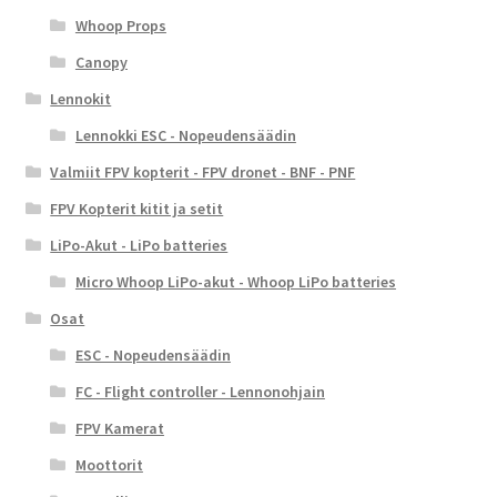
Whoop Props
Canopy
Lennokit
Lennokki ESC - Nopeudensäädin
Valmiit FPV kopterit - FPV dronet - BNF - PNF
FPV Kopterit kitit ja setit
LiPo-Akut - LiPo batteries
Micro Whoop LiPo-akut - Whoop LiPo batteries
Osat
ESC - Nopeudensäädin
FC - Flight controller - Lennonohjain
FPV Kamerat
Moottorit