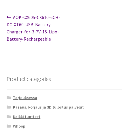
Artikkelien
Edellinen
AOK-CX605-CX610-6CH-
artikkeli
DC-XT60-USB-Battery-
selaus
Charger-for-3-7V-1S-Lipo-
Battery-Rechargeable
Product categories
Tarjouksessa
Kasaus, korjaus ja 3D tulostus palvelut
Kaikki tuotteet
Whoop