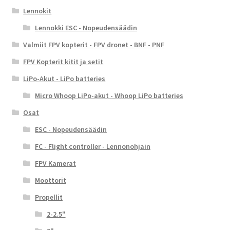
Lennokit
Lennokki ESC - Nopeudensäädin
Valmiit FPV kopterit - FPV dronet - BNF - PNF
FPV Kopterit kitit ja setit
LiPo-Akut - LiPo batteries
Micro Whoop LiPo-akut - Whoop LiPo batteries
Osat
ESC - Nopeudensäädin
FC - Flight controller - Lennonohjain
FPV Kamerat
Moottorit
Propellit
2-2.5"