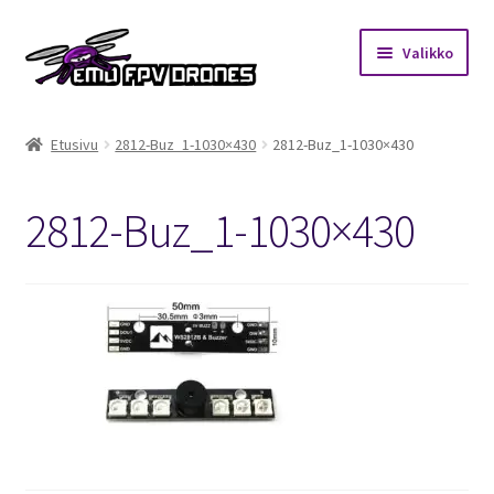
Siirry
Siirry
Valikko
navigointiin
sisältöön
Etusivu
Etusivu
2812-Buz_1-1030×430
2812-Buz_1-1030×430
Kauppa
2812-Buz_1-1030×430
Kuukausihaaste
Säännöt
Mitä on FPV?
Ohjeet
Beta65 – Betacube – Betaflight Configuration