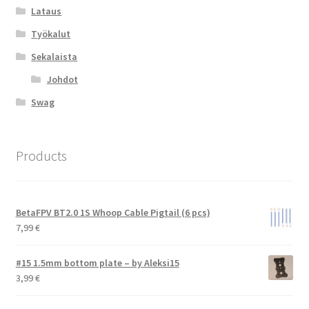
Lataus
Työkalut
Sekalaista
Johdot
Swag
Products
BetaFPV BT2.0 1S Whoop Cable Pigtail (6 pcs)
7,99
€
#15 1.5mm bottom plate – by Aleksi15
3,99
€