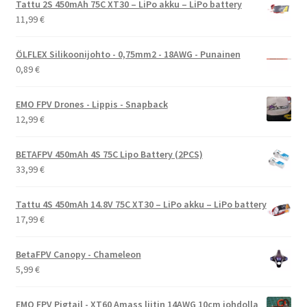
Tattu 2S 450mAh 75C XT30 – LiPo akku – LiPo battery
11,99
€
ÖLFLEX Silikoonijohto - 0,75mm2 - 18AWG - Punainen
0,89
€
EMO FPV Drones - Lippis - Snapback
12,99
€
BETAFPV 450mAh 4S 75C Lipo Battery (2PCS)
33,99
€
Tattu 4S 450mAh 14.8V 75C XT30 – LiPo akku – LiPo battery
17,99
€
BetaFPV Canopy - Chameleon
5,99
€
EMO FPV Pigtail - XT60 Amass liitin 14AWG 10cm johdolla