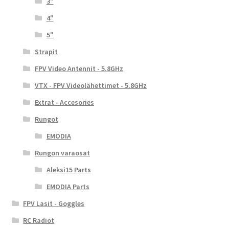
3"
4"
5"
Strapit
FPV Video Antennit - 5.8GHz
VTX - FPV Videolähettimet - 5.8GHz
Extrat - Accesories
Rungot
EMODIA
Rungon varaosat
Aleksi15 Parts
EMODIA Parts
FPV Lasit - Goggles
RC Radiot