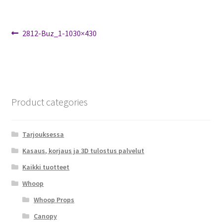
FPV Kopteri kokoluokat
Artikkelien
Edellinen
2812-Buz_1-1030×430
Oma tili
artikkeli
selaus
Affiliate
Ostoskori
Product categories
Kassa
Tarjouksessa
Toimitusehdot
Kasaus, korjaus ja 3D tulostus palvelut
Kaikki tuotteet
Yhteystiedot
Whoop
Whoop Props
Canopy