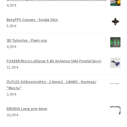
4,99
€
BetaFPV Canopy - Snake Skin
5,99
€
3D Tulostus - Pieni osa
4,99
€
FOXEER Micro Lollipop 5.8G Antenna SMA Purple(2pcs)
21,99
€
ÖLFLEX Silikoonijohto - 2.5mm2 - 14AWG - Harmaa/
"Musta"
2,49
€
EMODIA Long arm 6mm
26,99
€