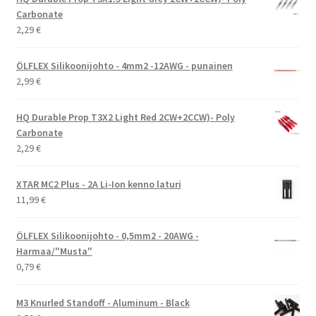
Carbonate
2,29
€
ÖLFLEX Silikoonijohto - 4mm2 -12AWG - punainen
2,99
€
HQ Durable Prop T3X2 Light Red 2CW+2CCW)- Poly
Carbonate
2,29
€
XTAR MC2 Plus - 2A Li-Ion kenno laturi
11,99
€
ÖLFLEX Silikoonijohto - 0,5mm2 - 20AWG -
Harmaa/"Musta"
0,79
€
M3 Knurled Standoff - Aluminum - Black