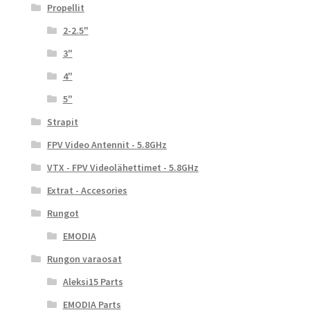
Propellit
2-2.5"
3"
4"
5"
Strapit
FPV Video Antennit - 5.8GHz
VTX - FPV Videolähettimet - 5.8GHz
Extrat - Accesories
Rungot
EMODIA
Rungon varaosat
Aleksi15 Parts
EMODIA Parts