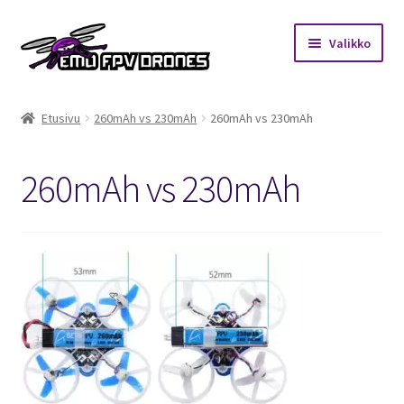
Siirry
Siirry
Valikko
navigointiin
sisältöön
Etusivu
Etusivu
260mAh vs 230mAh
260mAh vs 230mAh
Kauppa
260mAh vs 230mAh
Kuukausihaaste
Säännöt
Mitä on FPV?
Ohjeet
Beta65 – Betacube – Betaflight Configuration