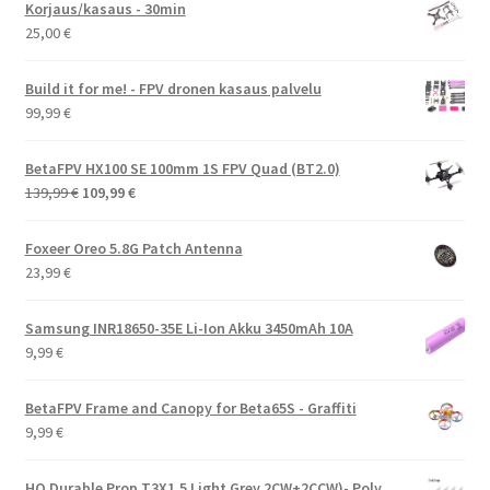
Korjaus/kasaus - 30min
25,00
€
Build it for me! - FPV dronen kasaus palvelu
99,99
€
BetaFPV HX100 SE 100mm 1S FPV Quad (BT2.0)
Alkuperäinen
Nykyinen
139,99
€
109,99
€
hinta
hinta
oli:
on:
Foxeer Oreo 5.8G Patch Antenna
139,99 €.
109,99 €.
23,99
€
Samsung INR18650-35E Li-Ion Akku 3450mAh 10A
9,99
€
BetaFPV Frame and Canopy for Beta65S - Graffiti
9,99
€
HQ Durable Prop T3X1.5 Light Grey 2CW+2CCW)- Poly