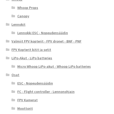
Whoop Props
Canopy
Lennokit
Lennokki ESC - Nopeudensäädin
Valmiit FPV kopterit - FPV dronet - BNF - PNF
FPV Kopterit kitit ja setit
LiPo-Akut - LiPo batteries
Micro Whoop LiPo-akut - Whoop LiPo batteries
Osat
ESC - Nopeudensäädin
FC - Flight controller - Lennonohjain
FPV Kamerat
Moottorit