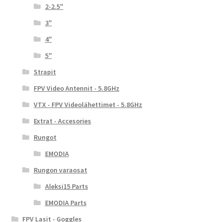
2-2.5"
3"
4"
5"
Strapit
FPV Video Antennit - 5.8GHz
VTX - FPV Videolähettimet - 5.8GHz
Extrat - Accesories
Rungot
EMODIA
Rungon varaosat
Aleksi15 Parts
EMODIA Parts
FPV Lasit - Goggles