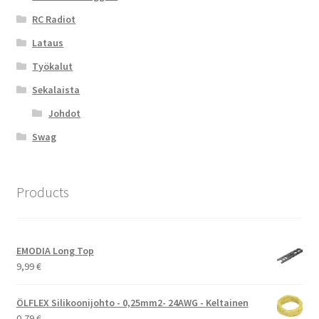
RC Radiot
Lataus
Työkalut
Sekalaista
Johdot
Swag
Products
EMODIA Long Top
9,99
€
ÖLFLEX Silikoonijohto - 0,25mm2- 24AWG - Keltainen
0,79
€