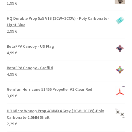
1,99
€
HQ Durable Prop 5x5 V1S (2CW+2CCW) - Poly Carbonate -
Light Blue
2,99
€
BetaFPV Canopy - US Flag
4,99
€
BetaFPV Canopy - Graffiti
4,99
€
Gemfan Hurricane 51466 Propeller V1 Clear Red
3,09
€
HQ Micro Whoop Prop 40MMX4 Grey (2CW+2CCW)-Poly
Carbonate-1.5MM Shaft
2,29
€