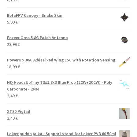
BetaFPV Canopy - Snake Skin
5,99
€
Foxeer Oreo 5.8G Patch Antenna
23,99
€
PowerUp 30A 32bit Fixed Wing ESC with Rotation Sensing
18,99
€
HQ HeadsUpTiny T3x1.8x3 Blue Prop (2CW+2CCW) - Poly
Carbonate - 2MM
2,49
€
XT30 Pigtail
2,49
€
Lakier purkin jalka - Support stand for Lakier PVB 60 50ml