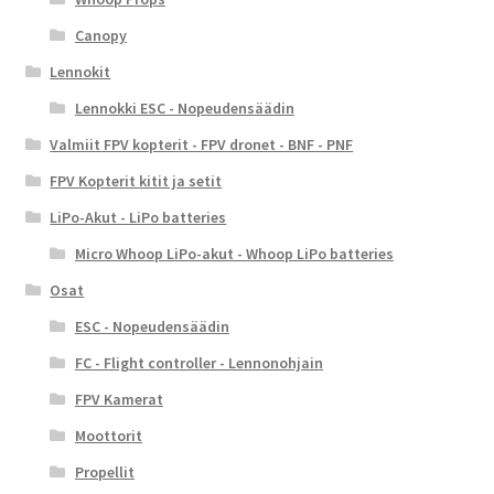
Canopy
Lennokit
Lennokki ESC - Nopeudensäädin
Valmiit FPV kopterit - FPV dronet - BNF - PNF
FPV Kopterit kitit ja setit
LiPo-Akut - LiPo batteries
Micro Whoop LiPo-akut - Whoop LiPo batteries
Osat
ESC - Nopeudensäädin
FC - Flight controller - Lennonohjain
FPV Kamerat
Moottorit
Propellit