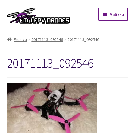
Siirry
Siirry
Valikko
navigointiin
sisältöön
Etusivu
Etusivu
20171113_092546
20171113_092546
Kauppa
20171113_092546
Kuukausihaaste
Säännöt
Mitä on FPV?
Ohjeet
Beta65 – Betacube – Betaflight Configuration