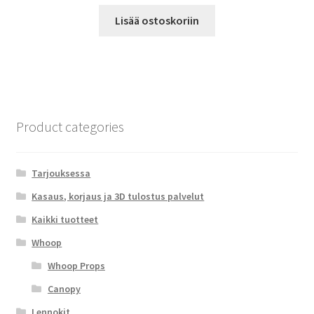
Lisää ostoskoriin
Product categories
Tarjouksessa
Kasaus, korjaus ja 3D tulostus palvelut
Kaikki tuotteet
Whoop
Whoop Props
Canopy
Lennokit