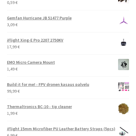
0,59
€
Gemfan Hurricane JB 51477 Purple
3,09
€
iFlight Xing-E Pro 2207 2750KV
17,99
€
EMO Micro Camera Mount
1,49
€
Build it for me! - FPV dronen kasaus palvelu
99,99
€
Thermaltronics BC-10 - tip cleaner
1,99
€
iFlight 15mm Microfiber PU Leather Battery Straps (5pcs)
6,99
€