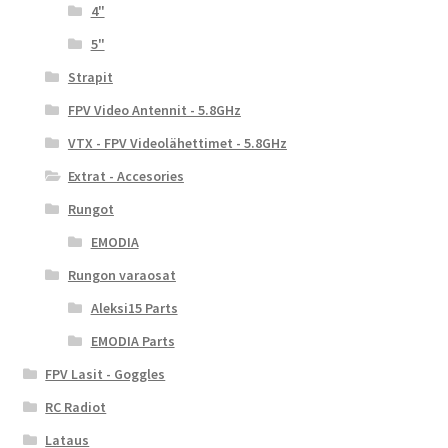
4"
5"
Strapit
FPV Video Antennit - 5.8GHz
VTX - FPV Videolähettimet - 5.8GHz
Extrat - Accesories
Rungot
EMODIA
Rungon varaosat
Aleksi15 Parts
EMODIA Parts
FPV Lasit - Goggles
RC Radiot
Lataus