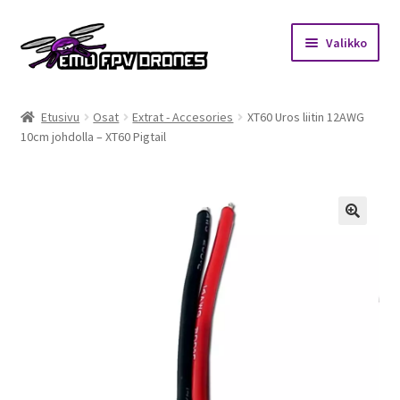
Siirry
Siirry
Valikko
navigointiin
sisältöön
Etusivu
Etusivu
Osat
Extrat - Accesories
XT60 Uros liitin 12AWG
10cm johdolla – XT60 Pigtail
Kauppa
Kuukausihaaste
Säännöt
🔍
Mitä on FPV?
Ohjeet
Beta65 – Betacube – Betaflight Configuration