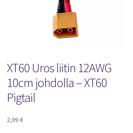
FPV Kopteri kokoluokat
Oma tili
Affiliate
Ostoskori
XT60 Uros liitin 12AWG
Kassa
10cm johdolla – XT60
Toimitusehdot
Pigtail
Yhteystiedot
2,99
€