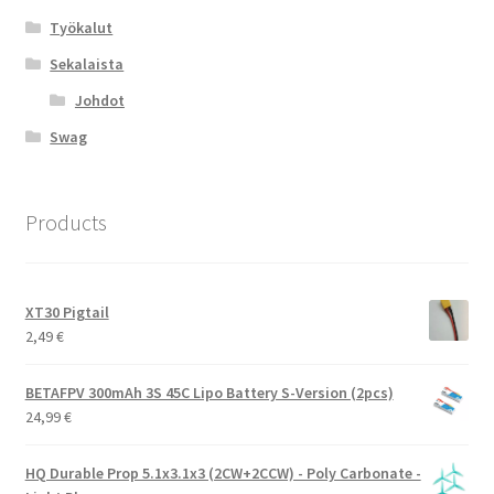
Työkalut
Sekalaista
Johdot
Swag
Products
XT30 Pigtail
2,49
€
BETAFPV 300mAh 3S 45C Lipo Battery S-Version (2pcs)
24,99
€
HQ Durable Prop 5.1x3.1x3 (2CW+2CCW) - Poly Carbonate -