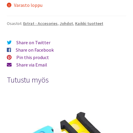
Varasto loppu
Osastot:
Extrat - Accesories
,
Johdot
,
Kaikki tuotteet
Share on Twitter
Share on Facebook
Pin this product
Share via Email
Tutustu myös