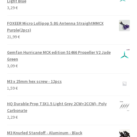
Light Blue
3,29
€
FOXEER Micro Lollipop 5.8G Antenna StraightMMCX
Purple(2pcs)
21,99
€
Gemfan Hurricane MCK edition 51466 Propeller V2 Jade
Green
3,09
€
M3 x 25mm hex screw - 12pcs
1,59
€
HQ Durable Prop T3X1.5 Light Grey 2CW+2CCW)- Poly
Carbonate
2,29
€
M3 Knurled Standoff - Aluminum - Black