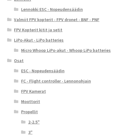
Lennokki ESC - Nopeudensäädin
Valmiit FPV kopterit - FPV dronet - BNF - PNF
FPV Kopterit kitit ja setit
LiPo-Akut - LiPo batteries
Micro Whoop LiPo-akut - Whoop LiPo batteries
Osat
ESC - Nopeudensäädin
FC - Flight controller - Lennonohjain
FPV Kamerat
Moottorit
Propellit
2-2.5"
3"