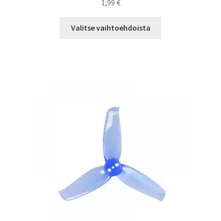
1,99
€
Tällä
Valitse vaihtoehdoista
tuotteella
on
useampi
muunnelma.
Voit
tehdä
valinnat
tuotteen
sivulla.