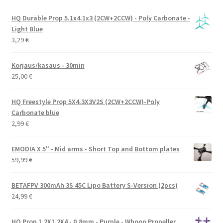
HQ Durable Prop 5.1x4.1x3 (2CW+2CCW) - Poly Carbonate -
Light Blue
3,29
€
Korjaus/kasaus - 30min
25,00
€
HQ Freestyle Prop 5X4.3X3V2S (2CW+2CCW)-Poly
Carbonate blue
2,99
€
EMODIA X 5" - Mid arms - Short Top and Bottom plates
59,99
€
BETAFPV 300mAh 3S 45C Lipo Battery S-Version (2pcs)
24,99
€
HQ Prop 1.2X1.2X4 - 0.8mm - Purple - Whoop Propeller