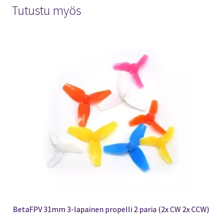
määrä
Tutustu myös
BetaFPV 31mm 3-lapainen propelli 2 paria (2x CW 2x CCW)