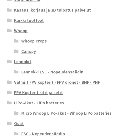
Kasaus, korjaus ja 3D tulostus palvelut
Kaikki tuotteet
Whoop
Whoop Props
Canopy
Lennokit
Lennokki ESC - Nopeudensäädin
Valmiit FPV kopterit - FPV dronet - BNF - PNF
FPV Kopterit kitit ja setit
LiPo-Akut - LiPo batteries
Micro Whoop LiPo-akut - Whoop LiPo batteries
Osat
ESC - Nopeudensäädin