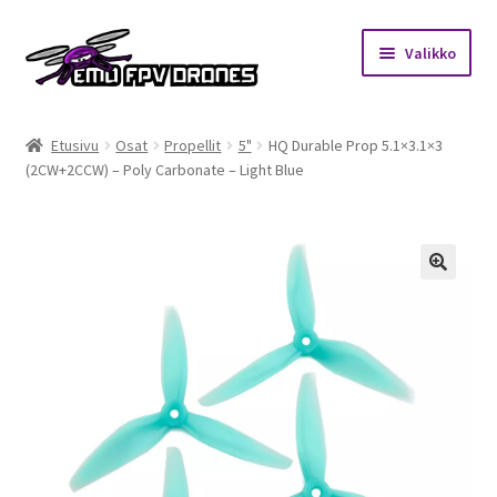
Siirry
Siirry
Valikko
navigointiin
sisältöön
Etusivu
Etusivu
Osat
Propellit
5"
HQ Durable Prop 5.1×3.1×3
(2CW+2CCW) – Poly Carbonate – Light Blue
Kauppa
Kuukausihaaste
Säännöt
🔍
Mitä on FPV?
Ohjeet
Beta65 – Betacube – Betaflight Configuration