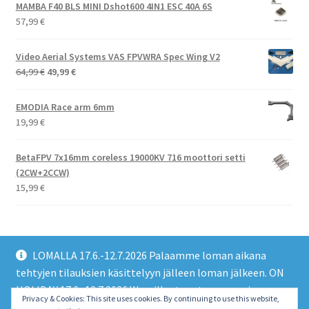
MAMBA F40 BLS MINI Dshot600 4IN1 ESC 40A 6S
57,99
€
Video Aerial Systems VAS FPVWRA Spec Wing V2
Alkuperäinen
Nykyinen
64,99
€
49,99
€
hinta
hinta
oli:
on:
EMODIA Race arm 6mm
64,99 €.
49,99 €.
19,99
€
BetaFPV 7x16mm coreless 19000KV 716 moottori setti
(2CW+2CCW)
15,99
€
LOMALLA 17.6.-12.7.2026 Palaamme loman aikana
tehtyjen tilauksien käsittelyyn jälleen loman jälkeen. ON
HOLIDAY 17.6.-12.7.2026 We will return to processing
© EMO FPV Drones 2026
Privacy & Cookies: This site uses cookies. By continuing to use this website,
orders made during the holiday again after the holiday.