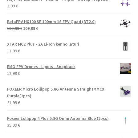
2,99
€
BetaFPV HX100 SE 100mm 1S FPV Quad (BT2.0)
Alkuperäinen
Nykyinen
139,99
€
109,99
€
hinta
hinta
oli:
on:
XTAR MC2 Plus - 2A Li-Ion kenno laturi
139,99 €.
109,99 €.
11,99
€
EMO FPV Drones - Lippis - Snapback
12,99
€
FOXEER Micro Lollipop 5.8G Antenna StraightMMCX
Purple(2pcs)
21,99
€
Foxeer Lollipop 4 Plus 5.8G Omni Antenna Blue (2pcs)
35,99
€