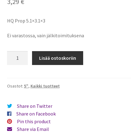
3,29
€
HQ Prop 5.1×3.1×3
Ei varastossa, vain jälkitoimituksena
HQ
Lisää ostoskoriin
Durable
Prop
5.1x3.1x3
(2CW+2CCW)
Osastot:
5"
,
Kaikki tuotteet
-
Poly
Share on Twitter
Carbonate
Share on Facebook
-
Pin this product
Light
Share via Email
Blue