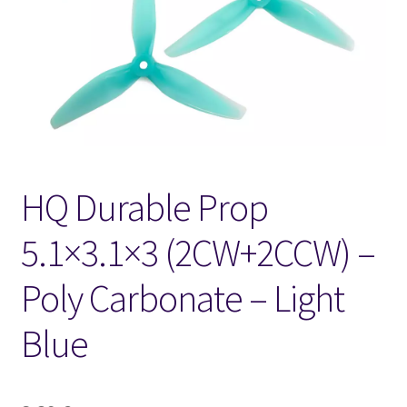
FPV Kopteri kokoluokat
Oma tili
Affiliate
Ostoskori
HQ Durable Prop
Kassa
5.1×3.1×3 (2CW+2CCW) –
Toimitusehdot
Poly Carbonate – Light
Yhteystiedot
Blue