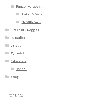
Rungon varaosat
Aleksi15 Parts
EMODIA Parts
FPV Lasit - Goggles
RC Radiot
Lataus
Työkalut
Sekalaista
Johdot
Swag
Products