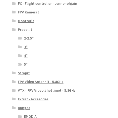
FC - Flight controller - Lennonohjain
FPV Kamerat
Moottorit
Propellit
2-2.5"
3"
4"
5"
Strapit
FPV Video Antennit - 5.8GHz
VTX - FPV Videolähettimet - 5.8GHz
Extrat - Accesories
Rungot
EMODIA