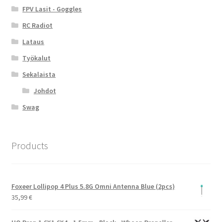
FPV Lasit - Goggles
RC Radiot
Lataus
Työkalut
Sekalaista
Johdot
Swag
Products
Foxeer Lollipop 4 Plus 5.8G Omni Antenna Blue (2pcs)
35,99
€