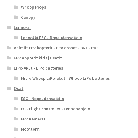
Whoop Props
Canopy
Lennokit
Lennokki ESC - Nopeudensäädin
Valmiit FPV kopterit - FPV dronet - BNF - PNF
FPV Kopterit kitit ja setit
LiPo-Akut - LiPo batteries
Micro Whoop LiPo-akut - Whoop LiPo batteries
Osat
ESC - Nopeudensäädin
FC - Flight controller - Lennonohjain
FPV Kamerat
Moottorit