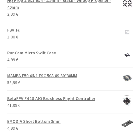
HQ Prop 1.6X1.6X4 - 1.5mm - Black - Whoop Propeller -
40mm
2,99
€
FBV 1€
1,00
€
RunCam Micro Swift Case
4,99
€
MAMBA F50 4IN1 ESC 50A 6S 30*30MM
58,99
€
BetaFPV F4 1S AIO Brushless Flight Controller
41,99
€
EMODIA Short Bottom 3mm
4,99
€