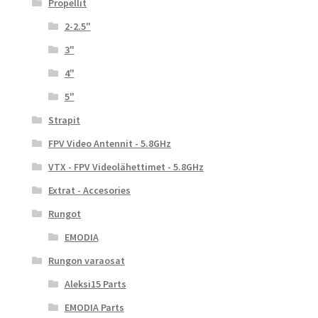
Propellit
2-2.5"
3"
4"
5"
Strapit
FPV Video Antennit - 5.8GHz
VTX - FPV Videolähettimet - 5.8GHz
Extrat - Accesories
Rungot
EMODIA
Rungon varaosat
Aleksi15 Parts
EMODIA Parts