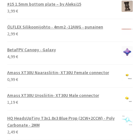
#15 1.5mm bottom plate – by Aleksi15
3,99
€
ÖLFLEX Silikoonijohto - 4mm2 -12AWG - punainen
2,99
€
BetaFPV Canopy - Galaxy
4,99
€
Amass XT30U Naarasliitin- XT30U Female connector
0,99
€
Amass XT30U Urosliitin- XT30U Male connector
1,19
€
HQ HeadsUpTiny T3x1.8x3 Blue Prop (2CW+2CCW) - Poly
Carbonate - 2MM
2,49
€