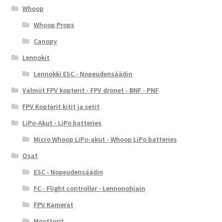
Whoop
Whoop Props
Canopy
Lennokit
Lennokki ESC - Nopeudensäädin
Valmiit FPV kopterit - FPV dronet - BNF - PNF
FPV Kopterit kitit ja setit
LiPo-Akut - LiPo batteries
Micro Whoop LiPo-akut - Whoop LiPo batteries
Osat
ESC - Nopeudensäädin
FC - Flight controller - Lennonohjain
FPV Kamerat
Moottorit