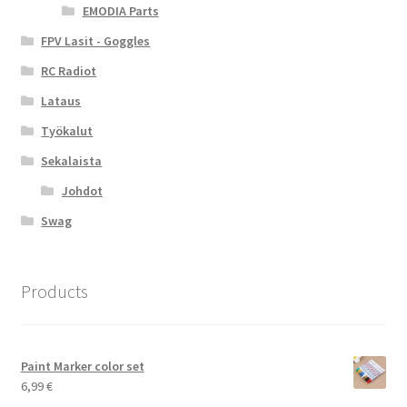
EMODIA Parts
FPV Lasit - Goggles
RC Radiot
Lataus
Työkalut
Sekalaista
Johdot
Swag
Products
Paint Marker color set
6,99
€