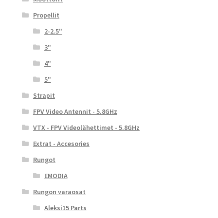
Propellit
2-2.5"
3"
4"
5"
Strapit
FPV Video Antennit - 5.8GHz
VTX - FPV Videolähettimet - 5.8GHz
Extrat - Accesories
Rungot
EMODIA
Rungon varaosat
Aleksi15 Parts