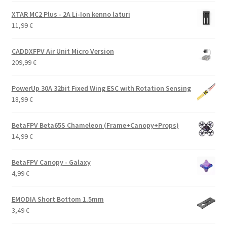
XTAR MC2 Plus - 2A Li-Ion kenno laturi
11,99
€
CADDXFPV Air Unit Micro Version
209,99
€
PowerUp 30A 32bit Fixed Wing ESC with Rotation Sensing
18,99
€
BetaFPV Beta65S Chameleon (Frame+Canopy+Props)
14,99
€
BetaFPV Canopy - Galaxy
4,99
€
EMODIA Short Bottom 1.5mm
3,49
€