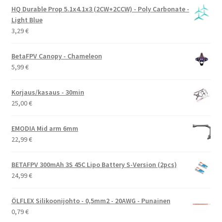
HQ Durable Prop 5.1x4.1x3 (2CW+2CCW) - Poly Carbonate -
Light Blue
3,29
€
BetaFPV Canopy - Chameleon
5,99
€
Korjaus/kasaus - 30min
25,00
€
EMODIA Mid arm 6mm
22,99
€
BETAFPV 300mAh 3S 45C Lipo Battery S-Version (2pcs)
24,99
€
ÖLFLEX Silikoonijohto - 0,5mm2 - 20AWG - Punainen
0,79
€