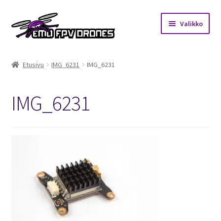
Siirry
Siirry
Valikko
navigointiin
sisältöön
Etusivu
Etusivu
IMG_6231
IMG_6231
Kauppa
IMG_6231
Kuukausihaaste
Säännöt
Mitä on FPV?
Ohjeet
Beta65 – Betacube – Betaflight Configuration