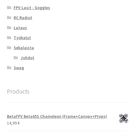
FPV Lasit - Goggles
RC Radiot
Lataus
Työkalut
Sekalaista
Johdot
Swag
Products
BetaFPV Beta65S Chameleon (Frame+Canopy+Props)
14,99
€