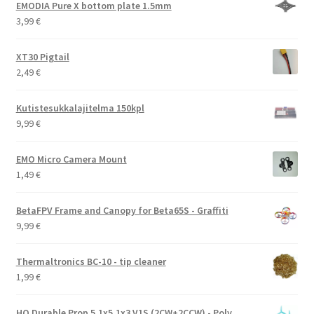
EMODIA Pure X bottom plate 1.5mm
3,99
€
XT30 Pigtail
2,49
€
Kutistesukkalajitelma 150kpl
9,99
€
EMO Micro Camera Mount
1,49
€
BetaFPV Frame and Canopy for Beta65S - Graffiti
9,99
€
Thermaltronics BC-10 - tip cleaner
1,99
€
HQ Durable Prop 5.1x5.1x3 V1S (2CW+2CCW) - Poly