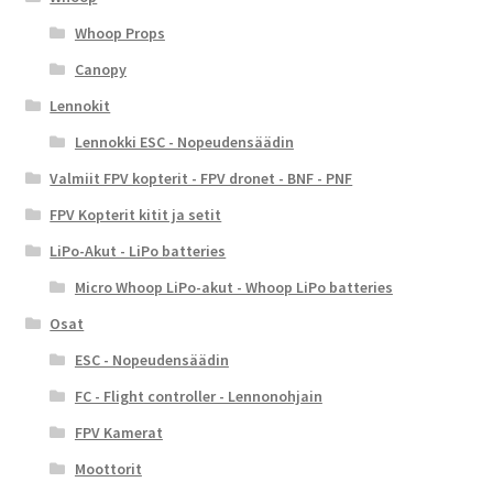
Whoop Props
Canopy
Lennokit
Lennokki ESC - Nopeudensäädin
Valmiit FPV kopterit - FPV dronet - BNF - PNF
FPV Kopterit kitit ja setit
LiPo-Akut - LiPo batteries
Micro Whoop LiPo-akut - Whoop LiPo batteries
Osat
ESC - Nopeudensäädin
FC - Flight controller - Lennonohjain
FPV Kamerat
Moottorit