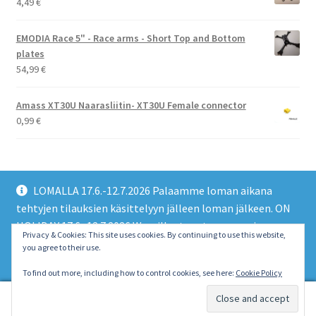
4,49
€
EMODIA Race 5" - Race arms - Short Top and Bottom
plates
54,99
€
Amass XT30U Naarasliitin- XT30U Female connector
0,99
€
LOMALLA 17.6.-12.7.2026 Palaamme loman aikana
tehtyjen tilauksien käsittelyyn jälleen loman jälkeen. ON
HOLIDAY 17.6.-12.7.2026 We will return to processing
© EMO FPV Drones 2026
Privacy & Cookies: This site uses cookies. By continuing to use this website,
orders made during the holiday again after the holiday.
you agree to their use.
Built with WooCommerce
.
Piilota tämä ilmoitus
To find out more, including how to control cookies, see here:
Cookie Policy
0
Etsi:
Haku