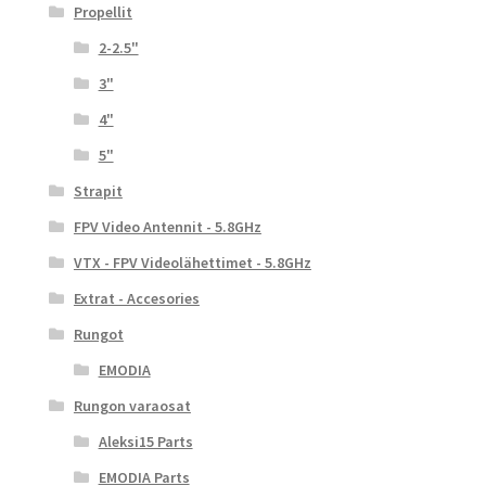
Propellit
2-2.5"
3"
4"
5"
Strapit
FPV Video Antennit - 5.8GHz
VTX - FPV Videolähettimet - 5.8GHz
Extrat - Accesories
Rungot
EMODIA
Rungon varaosat
Aleksi15 Parts
EMODIA Parts