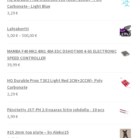
Carbonate - Light Blue
3,29
€
Lahjakortti
Hintaluokka:
5,00
€
–
500,00
€
5,00 €
-
MAMBA F40 MK2 4IN1 40A ESC DSHOT600 4-6S ELECTRONIC
500,00 €
SPEED CONTROLLER
39,99
€
HQ Durable Prop T3X2 Light Red 2CW+2CCW)- Poly
Carbonate
2,29
€
Päivitetty JST-PH 2.0 naaras liitin johdolla - 10 pcs
3,99
€
#15 2mm top plate – by Aleksi15