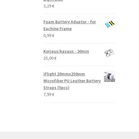
3,29
€
Foam Battery Adaptor - for
Eachine Frame
0,99
€
Korjaus/kasaus - 30min
25,00
€
iFlight 20mmx250mm
Microfiber PU Leather Battery
Straps (5pcs)
7,99
€