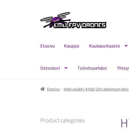
Siirry
Siirry
navigointiin
sisältöön
Etusivu
Kauppa
Kuukausihaaste
Ostoskori
Toimitusehdot
Yhtey
Etusivu
Kauppa
Kuukausihaaste
Mitä on FPV?
Etusivu
High-quality-470uf-25V-aluminium-elec
H
Product categories