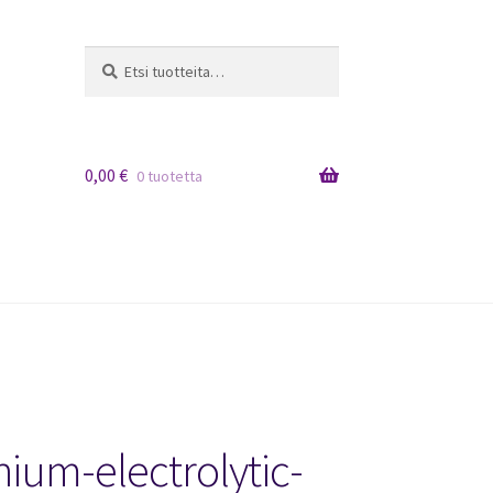
Etsi:
Haku
0,00
€
0 tuotetta
ium-electrolytic-