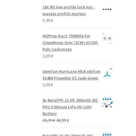
10x M5 low profile lock nut -
matala profiili mutteri
5,99
€
HQProp Duct-75MMX6 for
Cinewhoop Grey (2CW+2CCW)-
Poly Carbonate
2,89
€
Gemfan Hurricane MCK edition
51466 Propeller V2 Jade Green
3,09
€
8x BetaFPV 1S HV 300mAh 30C
PH2.0 Whoop LiPo HV LiHV
Battery
Alkuperäinen
Nykyinen
69,99
€
44,99
€
hinta
hinta
oli:
on:
BetaFPV 1S HV 300mAh 30C