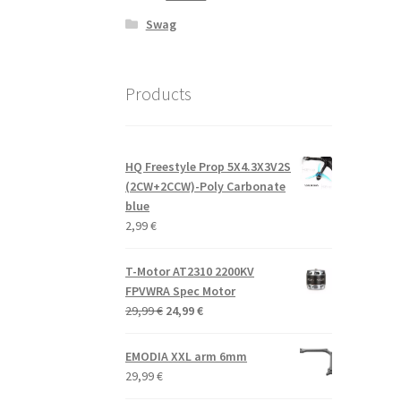
Swag
Products
HQ Freestyle Prop 5X4.3X3V2S
(2CW+2CCW)-Poly Carbonate
blue
2,99
€
T-Motor AT2310 2200KV
FPVWRA Spec Motor
Alkuperäinen
Nykyinen
29,99
€
24,99
€
hinta
hinta
oli:
on:
EMODIA XXL arm 6mm
29,99 €.
24,99 €.
29,99
€