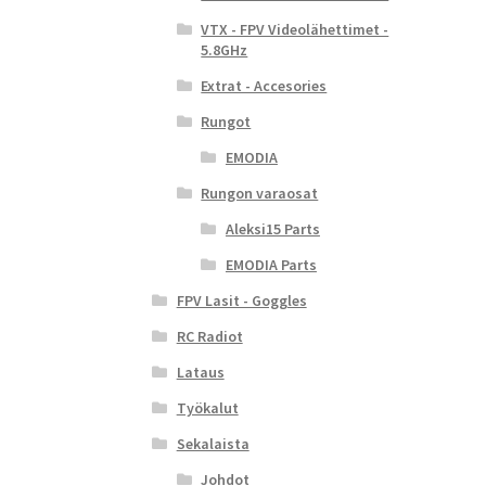
VTX - FPV Videolähettimet -
5.8GHz
Extrat - Accesories
Rungot
EMODIA
Rungon varaosat
Aleksi15 Parts
EMODIA Parts
FPV Lasit - Goggles
RC Radiot
Lataus
Työkalut
Sekalaista
Johdot