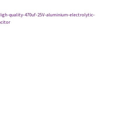
tikkelien
dellinen
igh-quality-470uf-25V-aluminium-electrolytic-
rtikkeli
citor
laus