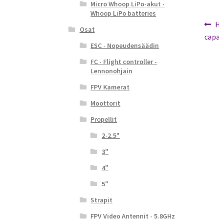
Micro Whoop LiPo-akut -
Whoop LiPo batteries
Ar
E
H
Osat
a
capa
se
ESC - Nopeudensäädin
FC - Flight controller -
Lennonohjain
FPV Kamerat
Moottorit
Propellit
2-2.5"
3"
4"
5"
Strapit
FPV Video Antennit - 5.8GHz