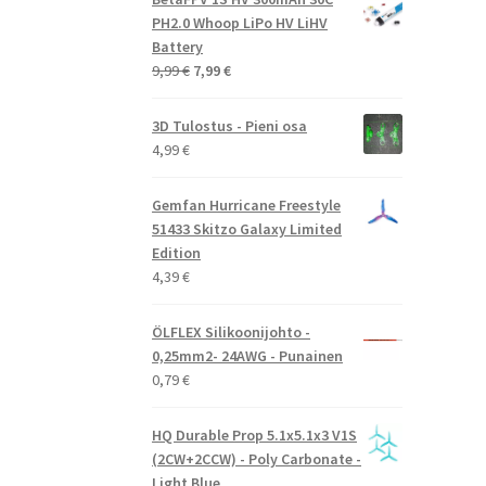
69,99 €.
44,99 €.
PH2.0 Whoop LiPo HV LiHV
Battery
Alkuperäinen
Nykyinen
9,99
€
7,99
€
hinta
hinta
oli:
on:
3D Tulostus - Pieni osa
9,99 €.
7,99 €.
4,99
€
Gemfan Hurricane Freestyle
51433 Skitzo Galaxy Limited
Edition
4,39
€
ÖLFLEX Silikoonijohto -
0,25mm2- 24AWG - Punainen
0,79
€
HQ Durable Prop 5.1x5.1x3 V1S
(2CW+2CCW) - Poly Carbonate -
Light Blue