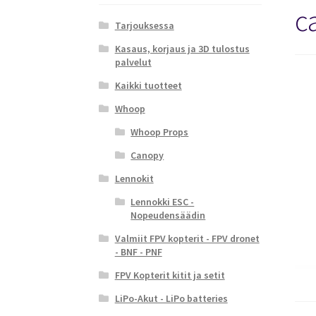
c
Tarjouksessa
Kasaus, korjaus ja 3D tulostus
palvelut
Kaikki tuotteet
Whoop
Whoop Props
Canopy
Lennokit
Lennokki ESC -
Nopeudensäädin
Valmiit FPV kopterit - FPV dronet
- BNF - PNF
FPV Kopterit kitit ja setit
LiPo-Akut - LiPo batteries