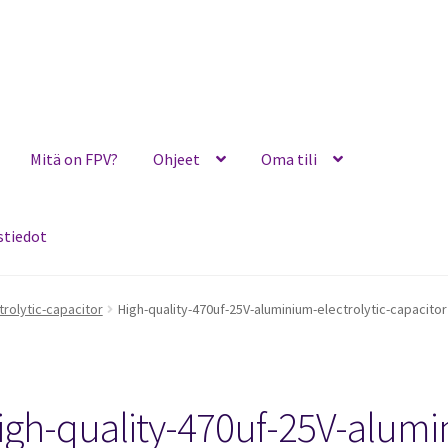
Mitä on FPV?
Ohjeet
Oma tili
stiedot
Ohjeet
Oma tili
Ostoskori
Toimitusehdot
Yhteystiedot
trolytic-capacitor
High-quality-470uf-25V-aluminium-electrolytic-capacitor
igh-quality-470uf-25V-alumin