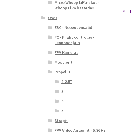
Micro Whoop LiPo-akut -
Whoop LiPo batteries
Ar
E
f
Osat
a
se
ESC - Nopeudensäädin
FC - Flight controller -
Lennonohjain
FPV Kamerat
Moottorit
Propellit
2-2.5"
3"
4"
5"
Strapit
FPV Video Antennit - 5.8GHz