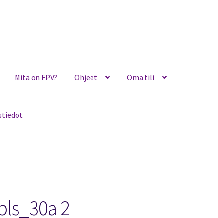
Mitä on FPV?
Ohjeet
Oma tili
stiedot
Ohjeet
Oma tili
Ostoskori
Toimitusehdot
Yhteystiedot
rbls_30a 2