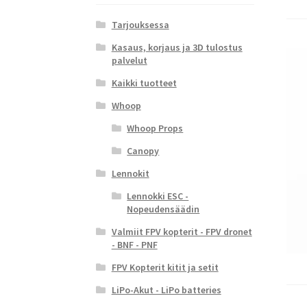
Tarjouksessa
Kasaus, korjaus ja 3D tulostus
palvelut
Kaikki tuotteet
Whoop
Whoop Props
Canopy
Lennokit
Lennokki ESC -
Nopeudensäädin
Valmiit FPV kopterit - FPV dronet
- BNF - PNF
FPV Kopterit kitit ja setit
LiPo-Akut - LiPo batteries