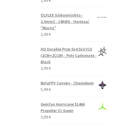
2,49
€
ÖLFLEX Silikoonijohto -
2.5mm2 - 14AWG - Harmaa/
"Musta"
2,49
€
HQ Durable Prop 5x4.5x3 V1S
(2CW+2CCW) - Poly Carbonate -
Black
2,99
€
BetaFPV Canopy - Chameleon
5,99
€
Gemfan Hurricane 51466
Propeller V1 Green
3,09
€