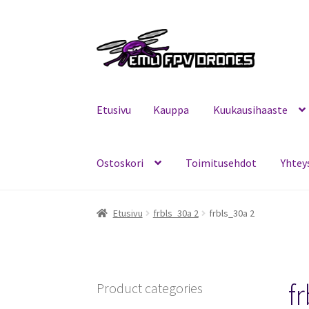
Siirry
Siirry
navigointiin
sisältöön
Etusivu
Kauppa
Kuukausihaaste
Ostoskori
Toimitusehdot
Yhtey
Etusivu
Kauppa
Kuukausihaaste
Mitä on FPV?
Etusivu
frbls_30a 2
frbls_30a 2
f
Product categories