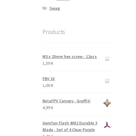
Swag
Products
M3 x 25mm hex screw - 12pcs
1,59
€
FBV 1€
1,00
€
BetaFPV Canopy - Graffiti
4,99
€
Gemfan Flash 4052 Durable 3
Blade - Set of 4 Clear Purple