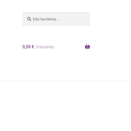
Etsi:
Haku
0,00
€
0 tuotetta