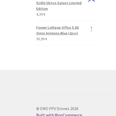
51433 Skitzo Galaxy Limited
Edition
4,39
€
Foxeer Lollipop 4 Plus 5.8G
Omni Antenna Blue (2pcs)
35,99
€
© EMO FPV Drones 2026
Built with WooCommerce
.