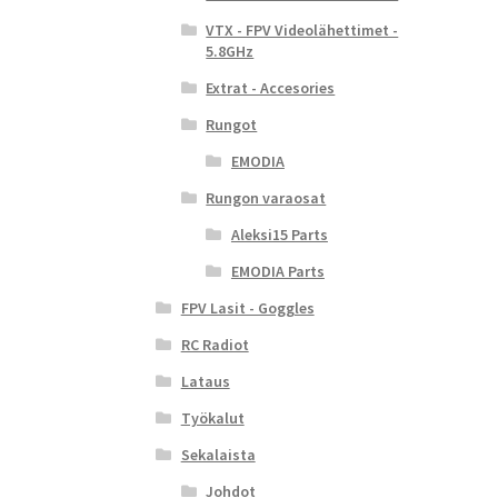
VTX - FPV Videolähettimet -
5.8GHz
Extrat - Accesories
Rungot
EMODIA
Rungon varaosat
Aleksi15 Parts
EMODIA Parts
FPV Lasit - Goggles
RC Radiot
Lataus
Työkalut
Sekalaista
Johdot