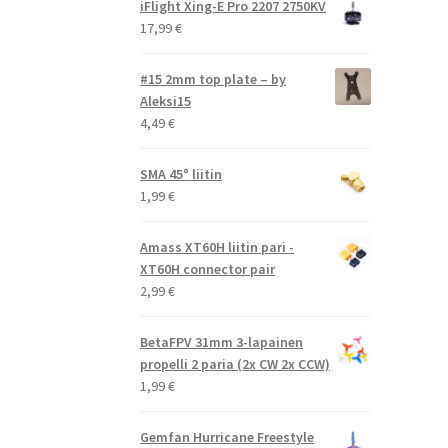
iFlight Xing-E Pro 2207 2750KV
17,99
€
#15 2mm top plate – by
Aleksi15
4,49
€
SMA 45° liitin
1,99
€
Amass XT60H liitin pari -
XT60H connector pair
2,99
€
BetaFPV 31mm 3-lapainen
propelli 2 paria (2x CW 2x CCW)
1,99
€
Gemfan Hurricane Freestyle