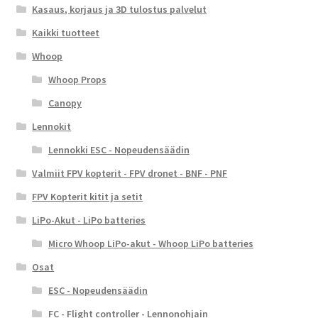
Kasaus, korjaus ja 3D tulostus palvelut
Kaikki tuotteet
Whoop
Whoop Props
Canopy
Lennokit
Lennokki ESC - Nopeudensäädin
Valmiit FPV kopterit - FPV dronet - BNF - PNF
FPV Kopterit kitit ja setit
LiPo-Akut - LiPo batteries
Micro Whoop LiPo-akut - Whoop LiPo batteries
Osat
ESC - Nopeudensäädin
FC - Flight controller - Lennonohjain