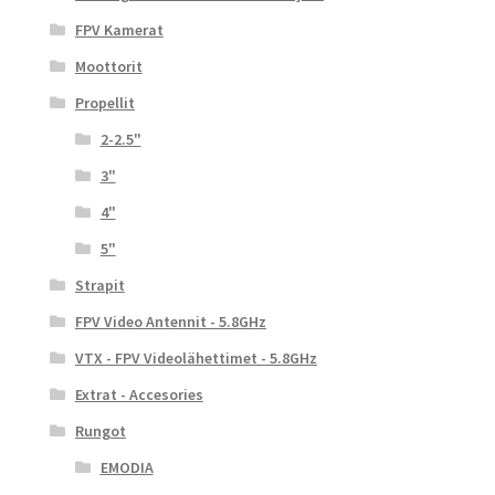
FPV Kamerat
Moottorit
Propellit
2-2.5"
3"
4"
5"
Strapit
FPV Video Antennit - 5.8GHz
VTX - FPV Videolähettimet - 5.8GHz
Extrat - Accesories
Rungot
EMODIA