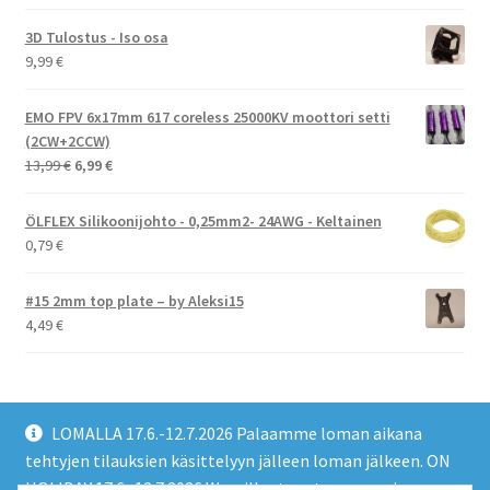
3D Tulostus - Iso osa
9,99
€
EMO FPV 6x17mm 617 coreless 25000KV moottori setti
(2CW+2CCW)
Alkuperäinen
Nykyinen
13,99
€
6,99
€
hinta
hinta
oli:
on:
ÖLFLEX Silikoonijohto - 0,25mm2- 24AWG - Keltainen
13,99 €.
6,99 €.
0,79
€
#15 2mm top plate – by Aleksi15
4,49
€
LOMALLA 17.6.-12.7.2026 Palaamme loman aikana
tehtyjen tilauksien käsittelyyn jälleen loman jälkeen. ON
HOLIDAY 17.6.-12.7.2026 We will return to processing