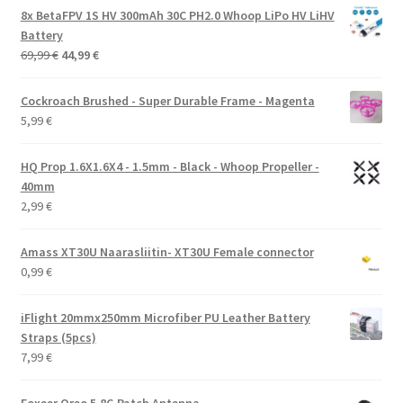
8x BetaFPV 1S HV 300mAh 30C PH2.0 Whoop LiPo HV LiHV
Battery
Alkuperäinen
Nykyinen
69,99
€
44,99
€
hinta
hinta
oli:
on:
Cockroach Brushed - Super Durable Frame - Magenta
69,99 €.
44,99 €.
5,99
€
HQ Prop 1.6X1.6X4 - 1.5mm - Black - Whoop Propeller -
40mm
2,99
€
Amass XT30U Naarasliitin- XT30U Female connector
0,99
€
iFlight 20mmx250mm Microfiber PU Leather Battery
Straps (5pcs)
7,99
€
Foxeer Oreo 5.8G Patch Antenna