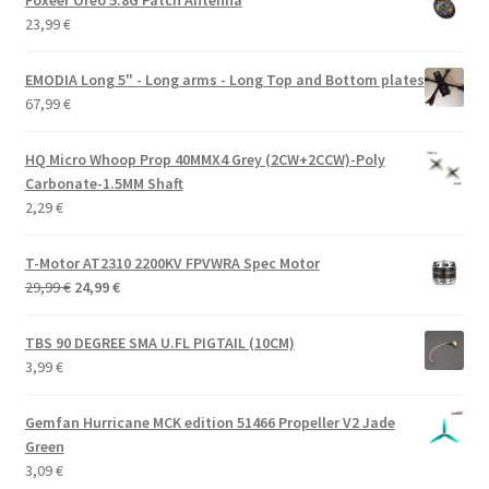
23,99
€
EMODIA Long 5" - Long arms - Long Top and Bottom plates
67,99
€
HQ Micro Whoop Prop 40MMX4 Grey (2CW+2CCW)-Poly
Carbonate-1.5MM Shaft
2,29
€
T-Motor AT2310 2200KV FPVWRA Spec Motor
Alkuperäinen
Nykyinen
29,99
€
24,99
€
hinta
hinta
oli:
on:
TBS 90 DEGREE SMA U.FL PIGTAIL (10CM)
29,99 €.
24,99 €.
3,99
€
Gemfan Hurricane MCK edition 51466 Propeller V2 Jade
Green
3,09
€