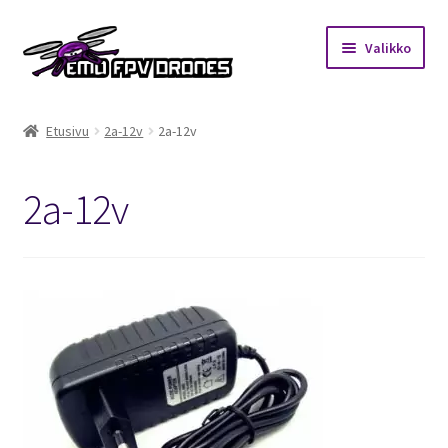
Siirry
Siirry
Valikko
navigointiin
sisältöön
Etusivu
Etusivu
2a-12v
2a-12v
Kauppa
2a-12v
Kuukausihaaste
Säännöt
Mitä on FPV?
Ohjeet
Beta65 – Betacube – Betaflight Configuration