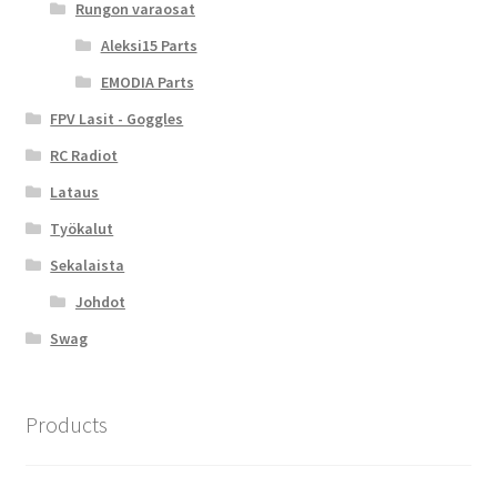
Rungon varaosat
Aleksi15 Parts
EMODIA Parts
FPV Lasit - Goggles
RC Radiot
Lataus
Työkalut
Sekalaista
Johdot
Swag
Products