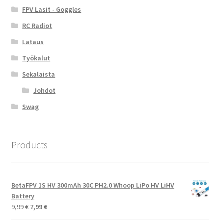
FPV Lasit - Goggles
RC Radiot
Lataus
Työkalut
Sekalaista
Johdot
Swag
Products
BetaFPV 1S HV 300mAh 30C PH2.0 Whoop LiPo HV LiHV
Battery
Alkuperäinen
Nykyinen
9,99
€
7,99
€
hinta
hinta