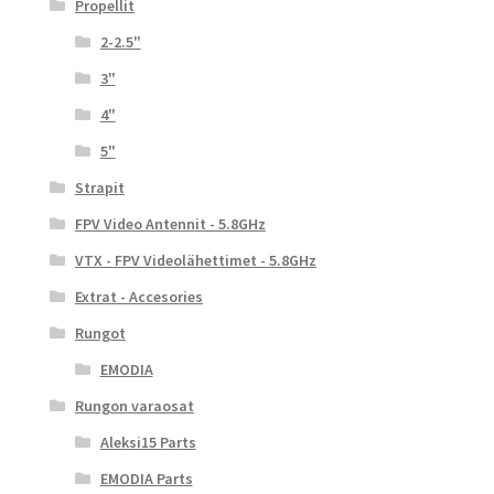
Propellit
2-2.5"
3"
4"
5"
Strapit
FPV Video Antennit - 5.8GHz
VTX - FPV Videolähettimet - 5.8GHz
Extrat - Accesories
Rungot
EMODIA
Rungon varaosat
Aleksi15 Parts
EMODIA Parts