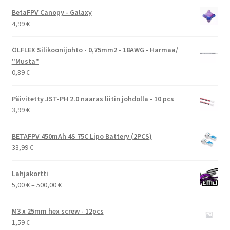
oli:
on:
BetaFPV Canopy - Galaxy
9,99 €.
7,99 €.
4,99
€
ÖLFLEX Silikoonijohto - 0,75mm2 - 18AWG - Harmaa/
"Musta"
0,89
€
Päivitetty JST-PH 2.0 naaras liitin johdolla - 10 pcs
3,99
€
BETAFPV 450mAh 4S 75C Lipo Battery (2PCS)
33,99
€
Lahjakortti
Hintaluokka:
5,00
€
–
500,00
€
5,00 €
-
M3 x 25mm hex screw - 12pcs
500,00 €
1,59
€