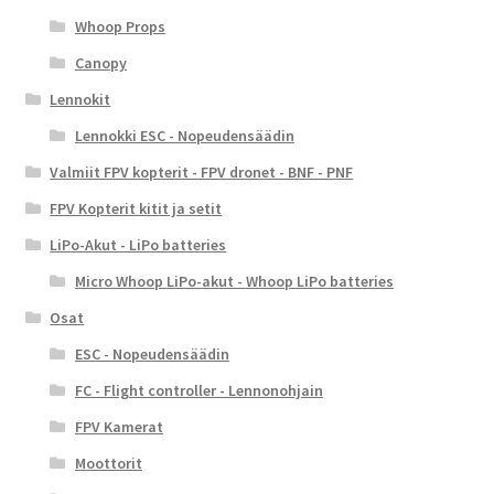
Whoop Props
Canopy
Lennokit
Lennokki ESC - Nopeudensäädin
Valmiit FPV kopterit - FPV dronet - BNF - PNF
FPV Kopterit kitit ja setit
LiPo-Akut - LiPo batteries
Micro Whoop LiPo-akut - Whoop LiPo batteries
Osat
ESC - Nopeudensäädin
FC - Flight controller - Lennonohjain
FPV Kamerat
Moottorit