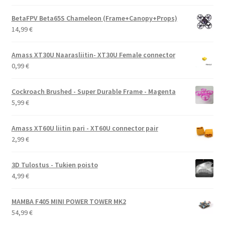
BetaFPV Beta65S Chameleon (Frame+Canopy+Props)
14,99
€
Amass XT30U Naarasliitin- XT30U Female connector
0,99
€
Cockroach Brushed - Super Durable Frame - Magenta
5,99
€
Amass XT60U liitin pari - XT60U connector pair
2,99
€
3D Tulostus - Tukien poisto
4,99
€
MAMBA F405 MINI POWER TOWER MK2
54,99
€