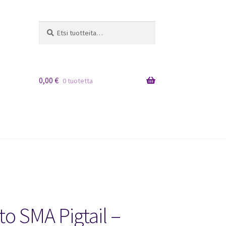
Etsi:
Haku
0,00
€
0 tuotetta
o SMA Pigtail –