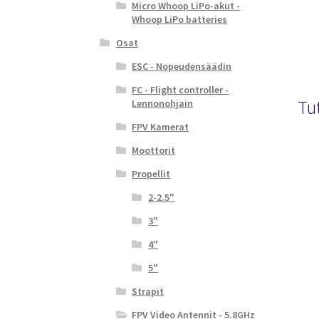
Micro Whoop LiPo-akut -
Whoop LiPo batteries
Osat
ESC - Nopeudensäädin
FC - Flight controller -
Tu
Lennonohjain
FPV Kamerat
Moottorit
Propellit
2-2.5"
3"
4"
5"
Strapit
FPV Video Antennit - 5.8GHz