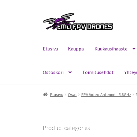
Siirry
Siirry
navigointiin
sisältöön
Etusivu
Kauppa
Kuukausihaaste
Ostoskori
Toimitusehdot
Yhtey
Etusivu
Kauppa
Kuukausihaaste
Mitä on FPV?
Etusivu
Osat
FPV Video Antennit - 5.8GHz
Product categories