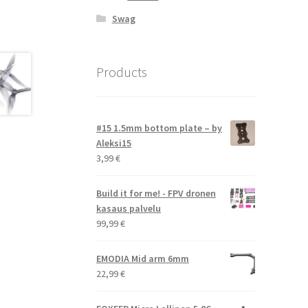
Swag
Products
#15 1.5mm bottom plate – by
Aleksi15
3,99
€
Build it for me! - FPV dronen
kasaus palvelu
99,99
€
EMODIA Mid arm 6mm
22,99
€