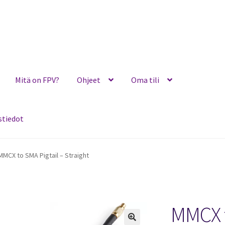
Mitä on FPV?
Ohjeet
Oma tili
stiedot
Ohjeet
Oma tili
Ostoskori
Toimitusehdot
Yhteystiedot
MMCX to SMA Pigtail – Straight
MMCX t