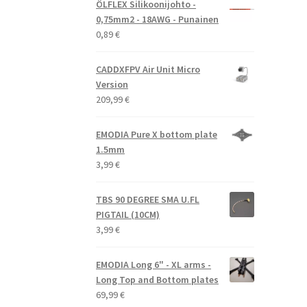
ÖLFLEX Silikoonijohto -
0,75mm2 - 18AWG - Punainen
0,89
€
CADDXFPV Air Unit Micro
Version
209,99
€
EMODIA Pure X bottom plate
1.5mm
3,99
€
TBS 90 DEGREE SMA U.FL
PIGTAIL (10CM)
3,99
€
EMODIA Long 6" - XL arms -
Long Top and Bottom plates
69,99
€