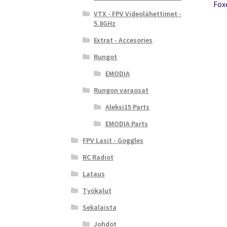
Fox
VTX - FPV Videolähettimet -
5.8GHz
Extrat - Accesories
Rungot
EMODIA
Rungon varaosat
Aleksi15 Parts
EMODIA Parts
FPV Lasit - Goggles
RC Radiot
Lataus
Työkalut
Sekalaista
Johdot