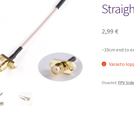
🔍
Straigh
2,99
€
~10cm end to e
Varasto lop
Osastot:
FPV Vide