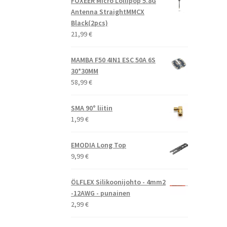
FOXEER Micro Lollipop 5.8G
Antenna StraightMMCX
Black(2pcs)
21,99
€
MAMBA F50 4IN1 ESC 50A 6S
30*30MM
58,99
€
SMA 90° liitin
1,99
€
EMODIA Long Top
9,99
€
ÖLFLEX Silikoonijohto - 4mm2
-12AWG - punainen
2,99
€