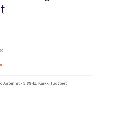
t
nd
pu
o Antennit - 5.8GHz
,
Kaikki tuotteet