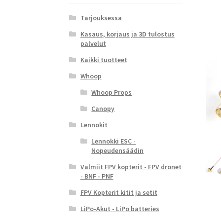
Tarjouksessa
Kasaus, korjaus ja 3D tulostus
palvelut
Kaikki tuotteet
Whoop
Whoop Props
Canopy
Lennokit
Lennokki ESC -
Nopeudensäädin
Valmiit FPV kopterit - FPV dronet
- BNF - PNF
FPV Kopterit kitit ja setit
LiPo-Akut - LiPo batteries