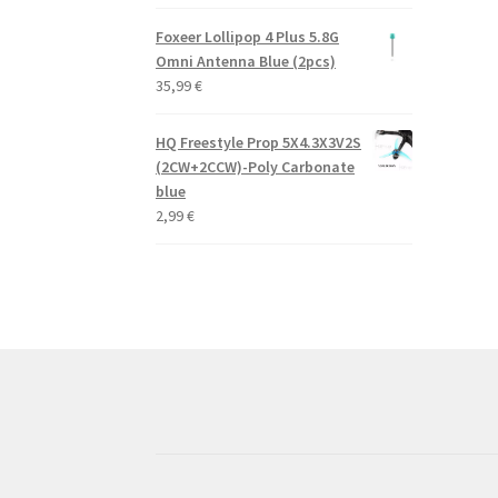
Foxeer Lollipop 4 Plus 5.8G
Omni Antenna Blue (2pcs)
35,99
€
HQ Freestyle Prop 5X4.3X3V2S
(2CW+2CCW)-Poly Carbonate
blue
2,99
€