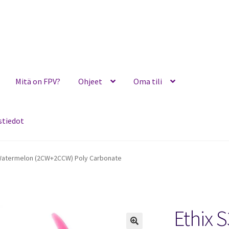
Mitä on FPV?
Ohjeet
Oma tili
stiedot
Ohjeet
Oma tili
Ostoskori
Toimitusehdot
Yhteystiedot
 Watermelon (2CW+2CCW) Poly Carbonate
Ethix 