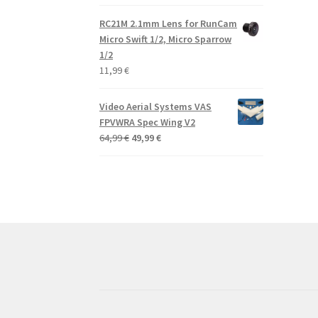
RC21M 2.1mm Lens for RunCam
Micro Swift 1/2, Micro Sparrow
1/2
11,99
€
Video Aerial Systems VAS
FPVWRA Spec Wing V2
Alkuperäinen
Nykyinen
64,99
€
49,99
€
hinta
hinta
oli:
on:
64,99 €.
49,99 €.