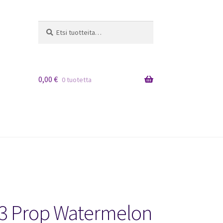
Etsi:
Haku
0,00
€
0 tuotetta
S3 Prop Watermelon