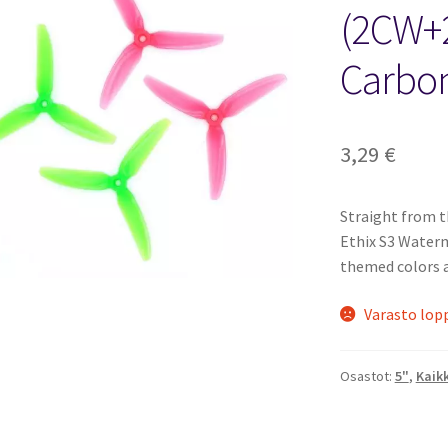
🔍
(2CW+
Carbo
3,29
€
Straight from t
Ethix S3 Water
themed colors a
Varasto lop
Osastot:
5"
,
Kaikk