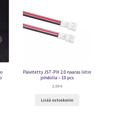
ro
Päivitetty JST-PH 2.0 naaras liitin
p
johdolla – 10 pcs
3,99
€
Lisää ostoskoriin