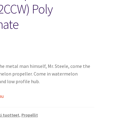
2CCW) Poly
nate
he metal man himself, Mr. Steele, come the
melon propeller. Come in watermelon
nd low profile hub.
pu
i tuotteet
,
Propellit