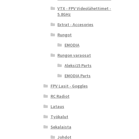
VTX - FPV Videolähettimet -
5.8GHz
Extrat - Accesories
Rungot
EMODIA
Rungon varaosat
Aleksi15 Parts
EMODIA Parts
FPV Lasit - Goggles
RC Radiot
Lataus
Työkalut
Sekalaista
Johdot