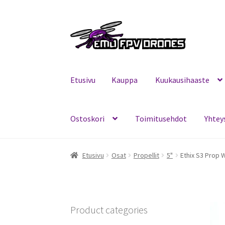
Siirry
Siirry
navigointiin
sisältöön
Etusivu
Kauppa
Kuukausihaaste
Ostoskori
Toimitusehdot
Yhtey
Etusivu
Kauppa
Kuukausihaaste
Mitä on FPV?
Etusivu
Osat
Propellit
5"
Ethix S3 Prop
Product categories