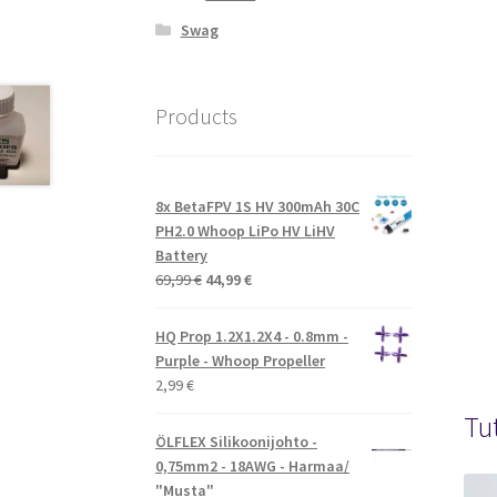
Swag
Products
8x BetaFPV 1S HV 300mAh 30C
PH2.0 Whoop LiPo HV LiHV
Battery
Alkuperäinen
Nykyinen
69,99
€
44,99
€
hinta
hinta
oli:
on:
HQ Prop 1.2X1.2X4 - 0.8mm -
69,99 €.
44,99 €.
Purple - Whoop Propeller
2,99
€
Tu
ÖLFLEX Silikoonijohto -
0,75mm2 - 18AWG - Harmaa/
"Musta"