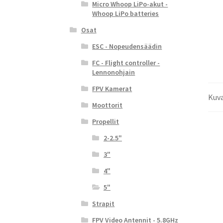
Micro Whoop LiPo-akut -
Whoop LiPo batteries
Osat
ESC - Nopeudensäädin
FC - Flight controller -
Lennonohjain
FPV Kamerat
Kuv
Moottorit
Propellit
2-2.5"
3"
4"
5"
Strapit
FPV Video Antennit - 5.8GHz