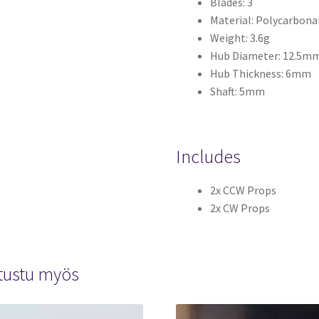
Blades: 3
Material: Polycarbona
Weight: 3.6g
Hub Diameter: 12.5m
Hub Thickness: 6mm
Shaft: 5mm
Includes
2x CCW Props
2x CW Props
tustu myös