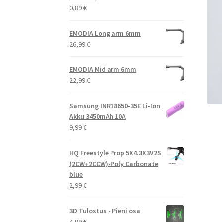
0,89
€
EMODIA Long arm 6mm
26,99
€
EMODIA Mid arm 6mm
22,99
€
Samsung INR18650-35E Li-Ion
Akku 3450mAh 10A
9,99
€
HQ Freestyle Prop 5X4.3X3V2S
(2CW+2CCW)-Poly Carbonate
blue
2,99
€
3D Tulostus - Pieni osa
4,99
€