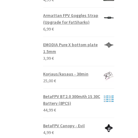
Armattan FPV Goggles Strap
(Upgrade for FatSharks)
6,99
€
EMODIA Pure X bottom plate
1.5mm
3,99
€
Korjaus/kasaus - 30min
25,00
€
BetaFPV BT2.0 300mAh 1S 30C
Battery (8PCS)
44,99
€
BetaFPV Canopy - Evil
4,99
€