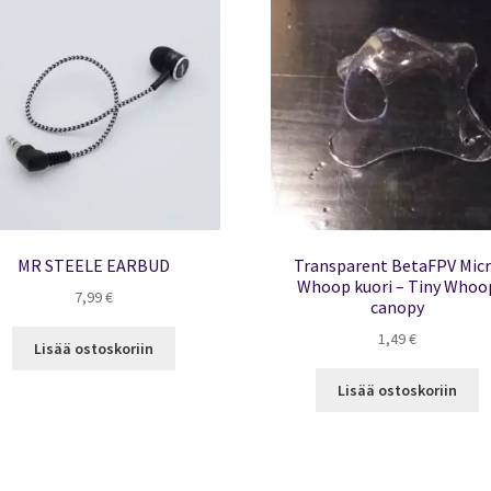
MR STEELE EARBUD
Transparent BetaFPV Mic
Whoop kuori – Tiny Whoo
7,99
€
canopy
1,49
€
Lisää ostoskoriin
Lisää ostoskoriin