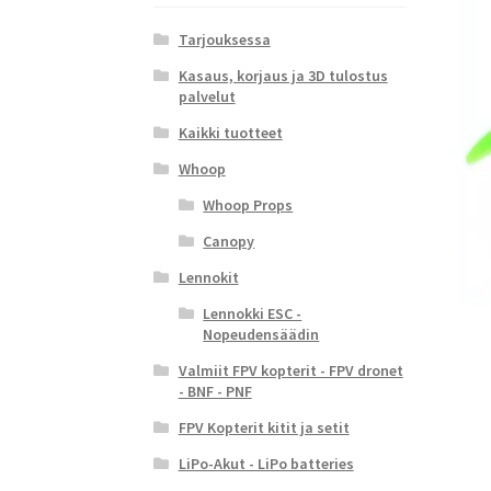
Tarjouksessa
Kasaus, korjaus ja 3D tulostus
palvelut
Kaikki tuotteet
Whoop
Whoop Props
Canopy
Lennokit
Lennokki ESC -
Nopeudensäädin
Valmiit FPV kopterit - FPV dronet
- BNF - PNF
FPV Kopterit kitit ja setit
LiPo-Akut - LiPo batteries