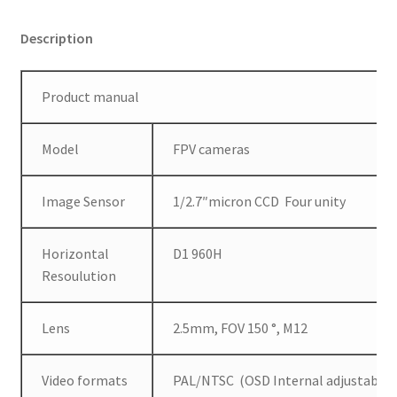
Description
Product manual
Model
FPV cameras
Image Sensor
1/2.7″micron CCD Four unity
Horizontal
D1 960H
Resoulution
Lens
2.5mm, FOV 150 °, M12
Video formats
PAL/NTSC (OSD Internal adjustable)