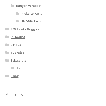
Rungon varaosat
Aleksi15 Parts
EMODIA Parts
FPV Lasit - Goggles
RC Radiot
Lataus
Työkalut
Sekalaista
Johdot
Swag
Products