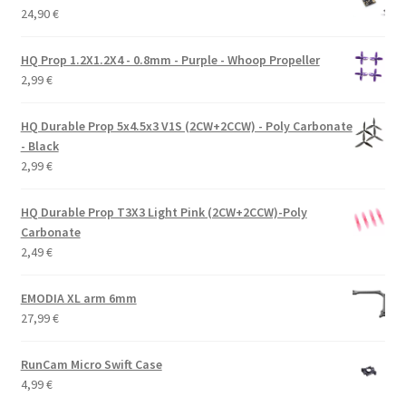
24,90
€
HQ Prop 1.2X1.2X4 - 0.8mm - Purple - Whoop Propeller
2,99
€
HQ Durable Prop 5x4.5x3 V1S (2CW+2CCW) - Poly Carbonate
- Black
2,99
€
HQ Durable Prop T3X3 Light Pink (2CW+2CCW)-Poly
Carbonate
2,49
€
EMODIA XL arm 6mm
27,99
€
RunCam Micro Swift Case
4,99
€