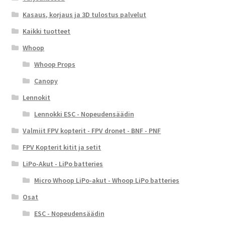
Kasaus, korjaus ja 3D tulostus palvelut
Kaikki tuotteet
Whoop
Whoop Props
Canopy
Lennokit
Lennokki ESC - Nopeudensäädin
Valmiit FPV kopterit - FPV dronet - BNF - PNF
FPV Kopterit kitit ja setit
LiPo-Akut - LiPo batteries
Micro Whoop LiPo-akut - Whoop LiPo batteries
Osat
ESC - Nopeudensäädin