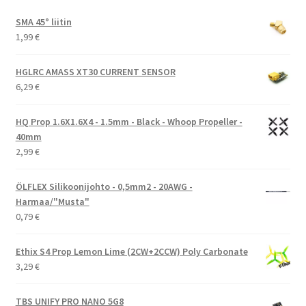
SMA 45° liitin
1,99
€
HGLRC AMASS XT30 CURRENT SENSOR
6,29
€
HQ Prop 1.6X1.6X4 - 1.5mm - Black - Whoop Propeller -
40mm
2,99
€
ÖLFLEX Silikoonijohto - 0,5mm2 - 20AWG -
Harmaa/"Musta"
0,79
€
Ethix S4 Prop Lemon Lime (2CW+2CCW) Poly Carbonate
3,29
€
TBS UNIFY PRO NANO 5G8