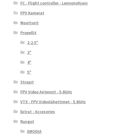
FC - Flight controller - Lennonohjain
FPV Kamerat
Moottorit
Propellit
2-2.5"
3"
4"
5"
Strapit
FPV Video Antennit - 5.8GHz
VTX - FPV Videolähettimet - 5.8GHz
Extrat - Accesories
Rungot
EMODIA