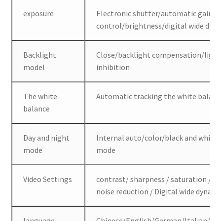
exposure
Electronic shutter/automatic gain
control/brightness/digital wide dyn
Backlight
Close/backlight compensation/ligh
model
inhibition
The white
Automatic tracking the white balan
balance
Day and night
Internal auto/color/black and white
mode
mode
Video Settings
contrast/ sharpness / saturation / Di
noise reduction / Digital wide dynami
language
Chinese/English/German/Italian/Ru