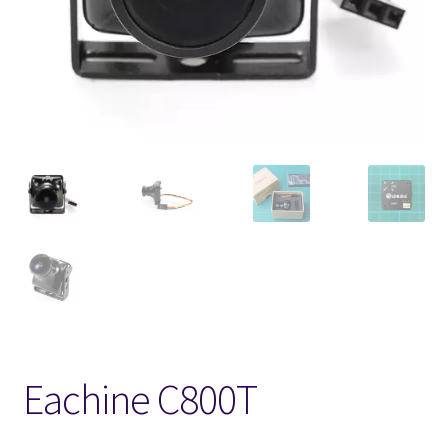
FPV Kopteri kokoluokat
Oma tili
Affiliate
Ostoskori
Kassa
Toimitusehdot
Yhteystiedot
Eachine C800T