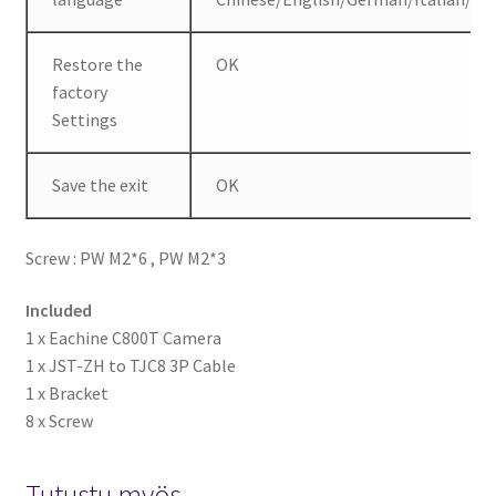
Restore the
OK
factory
Settings
Save the exit
OK
Screw : PW M2*6 , PW M2*3
Included
1 x Eachine C800T Camera
1 x JST-ZH to TJC8 3P Cable
1 x Bracket
8 x Screw
Tutustu myös