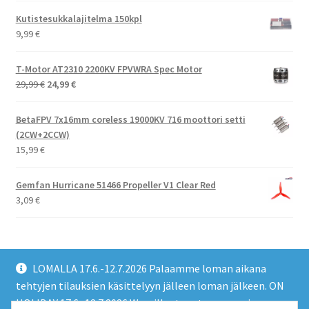
Kutistesukkalajitelma 150kpl
9,99
€
T-Motor AT2310 2200KV FPVWRA Spec Motor
Alkuperäinen
Nykyinen
29,99
€
24,99
€
hinta
hinta
oli:
on:
BetaFPV 7x16mm coreless 19000KV 716 moottori setti
29,99 €.
24,99 €.
(2CW+2CCW)
15,99
€
Gemfan Hurricane 51466 Propeller V1 Clear Red
3,09
€
LOMALLA 17.6.-12.7.2026 Palaamme loman aikana
tehtyjen tilauksien käsittelyyn jälleen loman jälkeen. ON
HOLIDAY 17.6.-12.7.2026 We will return to processing
© EMO FPV Drones 2026