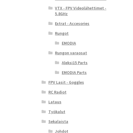
VTX - FPV Videolähettimet -
5.8GHz
Extrat - Accesories
Rungot
EMODIA
Rungon varaosat
Aleksi15 Parts
EMODIA Parts
FPV Lasit - Goggles
RC Radiot
Lataus
Työkalut
Sekalaista
Johdot