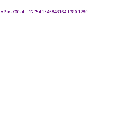
tikkelien
dellinen
oBin-700-4__12754.1546848164.1280.1280
rtikkeli
laus