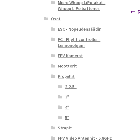
Micro Whoop LiPo-akut -
Whoop LiPo batteries
Ar
E
R
Osat
a
se
ESC - Nopeudensäädin
FC - Flight controller -
Lennonohjain
FPV Kamerat
Moottorit
Propellit
2-2.5"
3"
4"
5"
Strapit
FPV Video Antennit - 5.8GHz