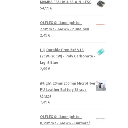
MAMBA F35 HV 3-6S 4 IN 1 ESC
54,99
€
ÖLFLEX Silikoonijohto -
2.5mm2 - 14AWG - punainen
2,49
€
HQ Durable Prop 5x5 V1S
(2CW+2CCW) - Poly Carbonate -
Light Blue
2,99
€
iFlight 20mm200mm Microfiber
PU Leather Battery Straps
(5pcs)
7,49
€
ÖLFLEX Silikoonijohto -
0,25mm2 - 24AWG - Harmaa/