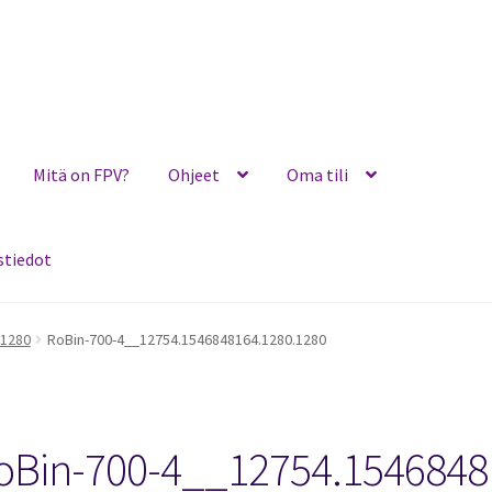
Mitä on FPV?
Ohjeet
Oma tili
stiedot
Ohjeet
Oma tili
Ostoskori
Toimitusehdot
Yhteystiedot
.1280
RoBin-700-4__12754.1546848164.1280.1280
oBin-700-4__12754.1546848