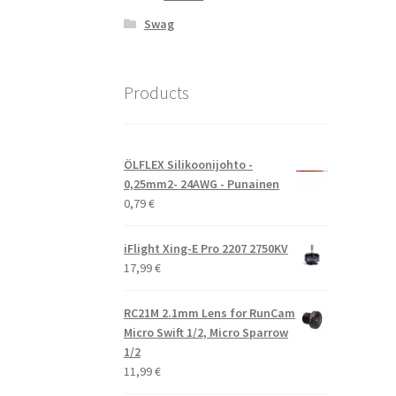
Swag
Products
ÖLFLEX Silikoonijohto -
0,25mm2- 24AWG - Punainen
0,79
€
iFlight Xing-E Pro 2207 2750KV
17,99
€
RC21M 2.1mm Lens for RunCam
Micro Swift 1/2, Micro Sparrow
1/2
11,99
€