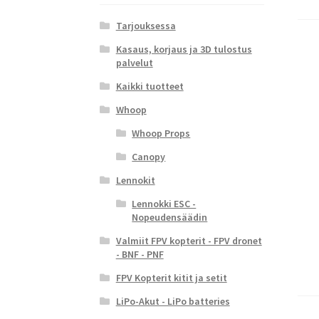
Tarjouksessa
Kasaus, korjaus ja 3D tulostus
palvelut
Kaikki tuotteet
Whoop
Whoop Props
Canopy
Lennokit
Lennokki ESC -
Nopeudensäädin
Valmiit FPV kopterit - FPV dronet
- BNF - PNF
FPV Kopterit kitit ja setit
LiPo-Akut - LiPo batteries