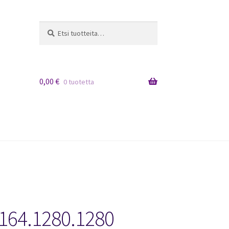
Etsi:
Haku
0,00
€
0 tuotetta
164.1280.1280