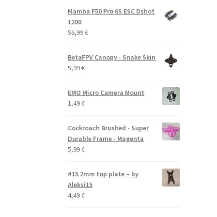
Mamba F50 Pro 6S ESC Dshot
1200
56,99
€
BetaFPV Canopy - Snake Skin
5,99
€
EMO Micro Camera Mount
1,49
€
Cockroach Brushed - Super
Durable Frame - Magenta
5,99
€
#15 2mm top plate – by
Aleksi15
4,49
€