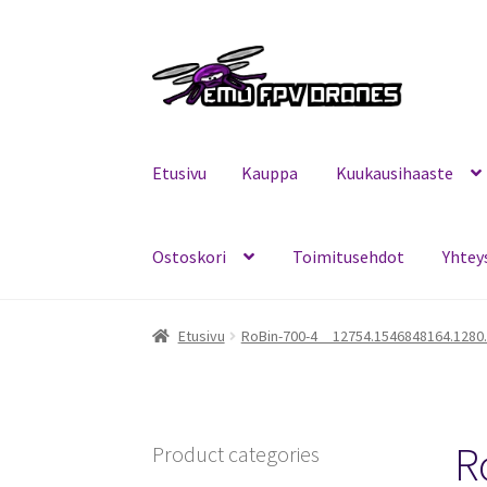
Siirry
Siirry
navigointiin
sisältöön
Etusivu
Kauppa
Kuukausihaaste
Ostoskori
Toimitusehdot
Yhtey
Etusivu
Kauppa
Kuukausihaaste
Mitä on FPV?
Etusivu
RoBin-700-4__12754.1546848164.1280
R
Product categories