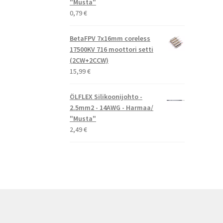
"Musta"
0,79
€
BetaFPV 7x16mm coreless
17500KV 716 moottori setti
(2CW+2CCW)
15,99
€
ÖLFLEX Silikoonijohto -
2.5mm2 - 14AWG - Harmaa/
"Musta"
2,49
€