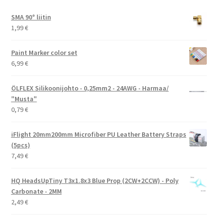
SMA 90° liitin
1,99
€
Paint Marker color set
6,99
€
ÖLFLEX Silikoonijohto - 0,25mm2 - 24AWG - Harmaa/
"Musta"
0,79
€
iFlight 20mm200mm Microfiber PU Leather Battery Straps
(5pcs)
7,49
€
HQ HeadsUpTiny T3x1.8x3 Blue Prop (2CW+2CCW) - Poly
Carbonate - 2MM
2,49
€