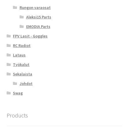
Rungon varaosat
Aleksi15 Parts
EMODIA Parts
FPV Lasit - Goggles
RC Radiot
Lataus
Työkalut
Sekalaista
Johdot
Swag
Products