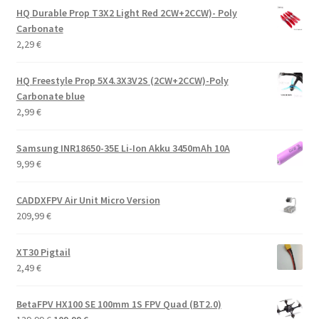
HQ Durable Prop T3X2 Light Red 2CW+2CCW)- Poly
Carbonate
2,29
€
HQ Freestyle Prop 5X4.3X3V2S (2CW+2CCW)-Poly
Carbonate blue
2,99
€
Samsung INR18650-35E Li-Ion Akku 3450mAh 10A
9,99
€
CADDXFPV Air Unit Micro Version
209,99
€
XT30 Pigtail
2,49
€
BetaFPV HX100 SE 100mm 1S FPV Quad (BT2.0)
Alkuperäinen
Nykyinen