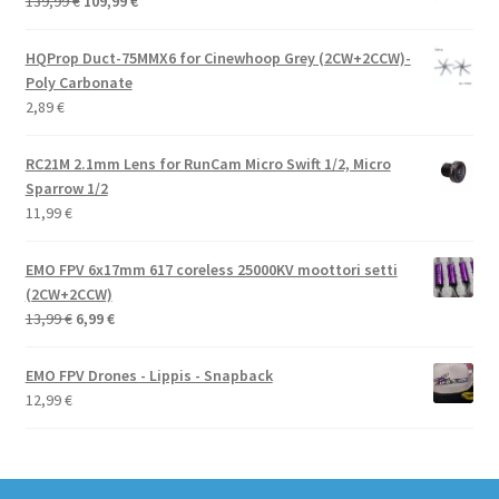
139,99
€
109,99
€
hinta
hinta
oli:
on:
HQProp Duct-75MMX6 for Cinewhoop Grey (2CW+2CCW)-
139,99 €.
109,99 €.
Poly Carbonate
2,89
€
RC21M 2.1mm Lens for RunCam Micro Swift 1/2, Micro
Sparrow 1/2
11,99
€
EMO FPV 6x17mm 617 coreless 25000KV moottori setti
(2CW+2CCW)
Alkuperäinen
Nykyinen
13,99
€
6,99
€
hinta
hinta
oli:
on:
EMO FPV Drones - Lippis - Snapback
13,99 €.
6,99 €.
12,99
€