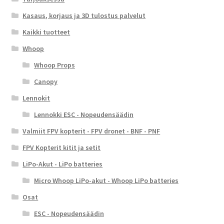
Kasaus, korjaus ja 3D tulostus palvelut
Kaikki tuotteet
Whoop
Whoop Props
Canopy
Lennokit
Lennokki ESC - Nopeudensäädin
Valmiit FPV kopterit - FPV dronet - BNF - PNF
FPV Kopterit kitit ja setit
LiPo-Akut - LiPo batteries
Micro Whoop LiPo-akut - Whoop LiPo batteries
Osat
ESC - Nopeudensäädin