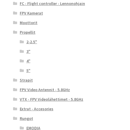
FC - Flight controller - Lennonohjain
FPV Kamerat
Moottorit
Propellit
2-2.5"
3"
4"
5"
Strapit
FPV Video Antennit - 5.8GHz
VTX - FPV Videolähettimet - 5.8GHz
Extrat - Accesories
Rungot
EMODIA