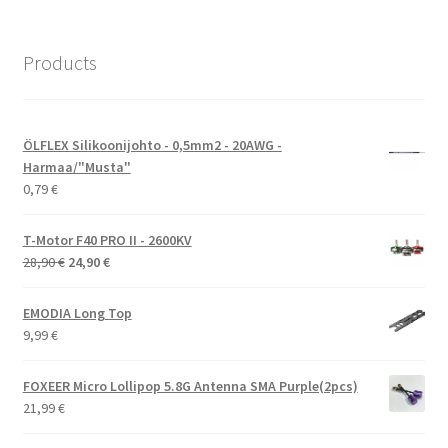
Products
ÖLFLEX Silikoonijohto - 0,5mm2 - 20AWG -
Harmaa/"Musta"
0,79
€
T-Motor F40 PRO II - 2600KV
Alkuperäinen
Nykyinen
28,90
€
24,90
€
hinta
hinta
oli:
on:
EMODIA Long Top
28,90 €.
24,90 €.
9,99
€
FOXEER Micro Lollipop 5.8G Antenna SMA Purple(2pcs)
21,99
€