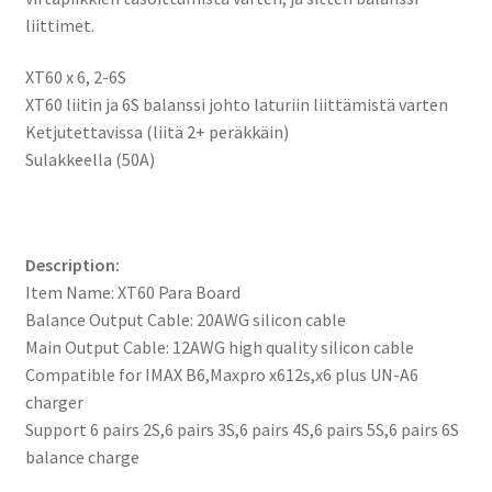
liittimet.
XT60 x 6, 2-6S
XT60 liitin ja 6S balanssi johto laturiin liittämistä varten
Ketjutettavissa (liitä 2+ peräkkäin)
Sulakkeella (50A)
Description:
Item Name: XT60 Para Board
Balance Output Cable: 20AWG silicon cable
Main Output Cable: 12AWG high quality silicon cable
Compatible for IMAX B6,Maxpro x612s,x6 plus UN-A6
charger
Support 6 pairs 2S,6 pairs 3S,6 pairs 4S,6 pairs 5S,6 pairs 6S
balance charge