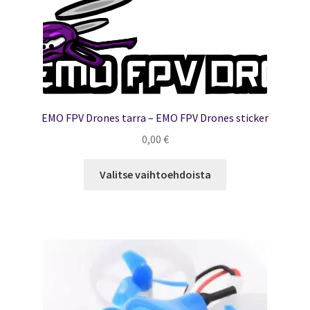
EMO FPV Drones tarra – EMO FPV Drones sticker
0,00
€
Tällä
Valitse vaihtoehdoista
tuotteella
on
useampi
muunnelma.
Voit
tehdä
valinnat
tuotteen