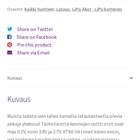
Osastot:
Kaikki tuotteet
,
Lataus
,
LiPo-Akut - LiPo batteries
Share on Twitter
Share on Facebook
Pin this product
Share via Email
Kuvaus
Kuvaus
Muista ladata vain lähes samalla latausasteella olevia
akkuja yhdessä! Tarkista että kennojen voltti erot ovat
max 0.1V, esim 3.8V ja 3.7V. XT60 liittimet kiinni ensin,
virtapiikkien tasoittumista varten, ja sitten balanssi