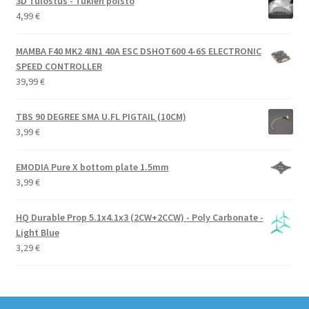
3D Tulostus - Tukien poisto
4,99
€
MAMBA F40 MK2 4IN1 40A ESC DSHOT600 4-6S ELECTRONIC
SPEED CONTROLLER
39,99
€
TBS 90 DEGREE SMA U.FL PIGTAIL (10CM)
3,99
€
EMODIA Pure X bottom plate 1.5mm
3,99
€
HQ Durable Prop 5.1x4.1x3 (2CW+2CCW) - Poly Carbonate -
Light Blue
3,29
€