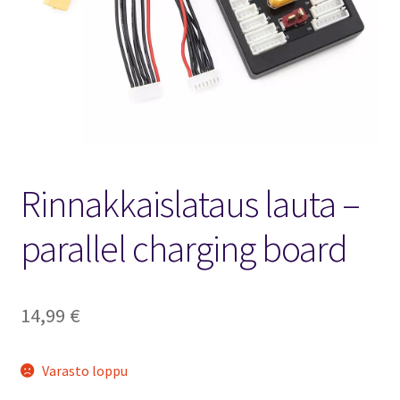
FPV Kopteri kokoluokat
Oma tili
Affiliate
Ostoskori
Rinnakkaislataus lauta –
Kassa
parallel charging board
Toimitusehdot
Yhteystiedot
14,99
€
Varasto loppu