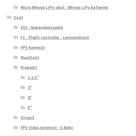
Micro Whoop LiPo-akut - Whoop LiPo batteries
Osat
ESC - Nopeudensäädin
FC - Flight controller - Lennonohjain
FPV Kamerat
Moottorit
Propellit
2-2.5"
3"
4"
5"
Strapit
FPV Video Antennit - 5.8GHz