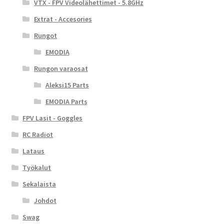
VTX - FPV Videolähettimet - 5.8GHz
Extrat - Accesories
Rungot
EMODIA
Rungon varaosat
Aleksi15 Parts
EMODIA Parts
FPV Lasit - Goggles
RC Radiot
Lataus
Työkalut
Sekalaista
Johdot
Swag