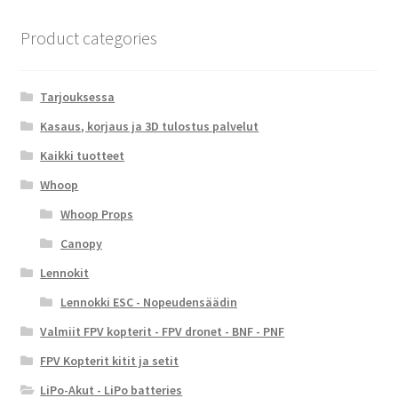
Product categories
Tarjouksessa
Kasaus, korjaus ja 3D tulostus palvelut
Kaikki tuotteet
Whoop
Whoop Props
Canopy
Lennokit
Lennokki ESC - Nopeudensäädin
Valmiit FPV kopterit - FPV dronet - BNF - PNF
FPV Kopterit kitit ja setit
LiPo-Akut - LiPo batteries