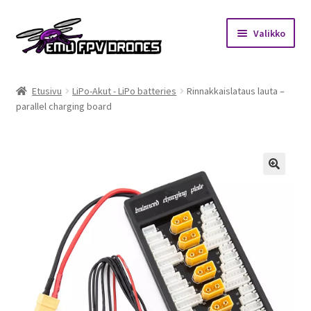
Siirry
Siirry
Valikko
navigointiin
sisältöön
Etusivu
Etusivu
LiPo-Akut - LiPo batteries
Rinnakkaislataus lauta –
parallel charging board
Kauppa
Kuukausihaaste
Säännöt
🔍
Mitä on FPV?
Ohjeet
Beta65 – Betacube – Betaflight Configuration