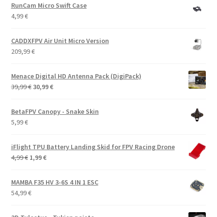
RunCam Micro Swift Case
4,99
€
CADDXFPV Air Unit Micro Version
209,99
€
Menace Digital HD Antenna Pack (DigiPack)
Alkuperäinen
Nykyinen
39,99
€
30,99
€
hinta
hinta
oli:
on:
BetaFPV Canopy - Snake Skin
39,99 €.
30,99 €.
5,99
€
iFlight TPU Battery Landing Skid for FPV Racing Drone
Alkuperäinen
Nykyinen
4,99
€
1,99
€
hinta
hinta
oli:
on:
MAMBA F35 HV 3-6S 4 IN 1 ESC
4,99 €.
1,99 €.
54,99
€