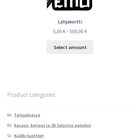
sivulla.
Lahjakortti
Hintaluokka:
5,00
€
–
500,00
€
5,00 €
-
Select amount
500,00 €
Product categories
Tarjouksessa
Kasaus, korjaus ja 3D tulostus palvelut
Kaikki tuotteet