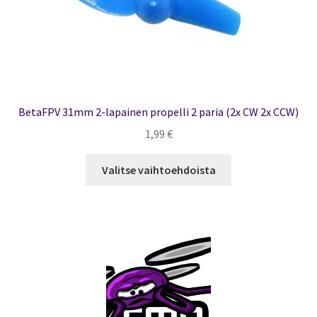
BetaFPV 31mm 2-lapainen propelli 2 paria (2x CW 2x CCW)
1,99
€
Tällä
Valitse vaihtoehdoista
tuotteella
on
useampi
muunnelma.
Voit
tehdä
valinnat
tuotteen