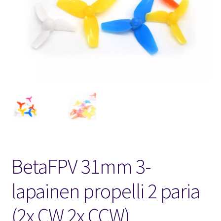
FPV Kopteri kokoluokat
Oma tili
Affiliate
Ostoskori
Kassa
Toimitusehdot
BetaFPV 31mm 3-
Yhteystiedot
lapainen propelli 2 paria
(2x CW 2x CCW)