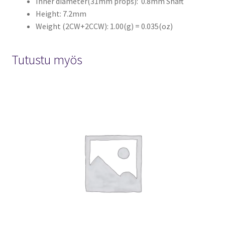
Inner diameter(31mm props): 0.8mm Shaft
Height: 7.2mm
Weight (2CW+2CCW): 1.00(g) = 0.035(oz)
Tutustu myös