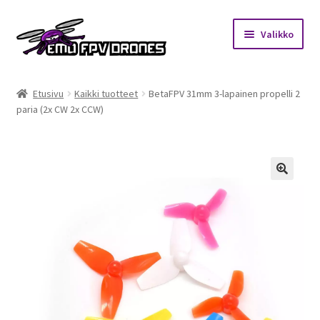
Siirry
Siirry
Valikko
navigointiin
sisältöön
Etusivu
Etusivu
Kaikki tuotteet
BetaFPV 31mm 3-lapainen propelli 2
paria (2x CW 2x CCW)
Kauppa
Kuukausihaaste
Säännöt
🔍
Mitä on FPV?
Ohjeet
Beta65 – Betacube – Betaflight Configuration