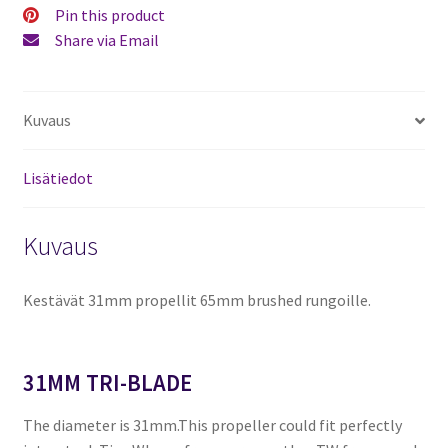
2x
Pin this product
CCW)
Share via Email
määrä
Kuvaus
Lisätiedot
Kuvaus
Kestävät 31mm propellit 65mm brushed rungoille.
31MM TRI-BLADE
The diameter is 31mm.This propeller could fit perfectly