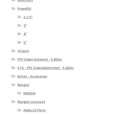
Moottorit
Propellit
2-2.5"
3"
4"
5"
Strapit
FPV Video Antennit - 5.8GHz
VTX - FPV Videolähettimet - 5.8GHz
Extrat - Accesories
Rungot
EMODIA
Rungon varaosat
Aleksi15 Parts