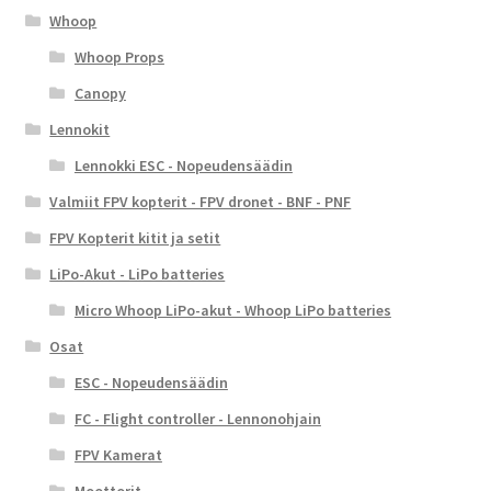
Whoop
Whoop Props
Canopy
Lennokit
Lennokki ESC - Nopeudensäädin
Valmiit FPV kopterit - FPV dronet - BNF - PNF
FPV Kopterit kitit ja setit
LiPo-Akut - LiPo batteries
Micro Whoop LiPo-akut - Whoop LiPo batteries
Osat
ESC - Nopeudensäädin
FC - Flight controller - Lennonohjain
FPV Kamerat