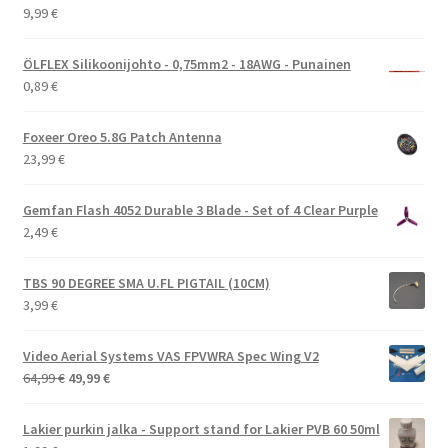
9,99
€
ÖLFLEX Silikoonijohto - 0,75mm2 - 18AWG - Punainen
0,89
€
Foxeer Oreo 5.8G Patch Antenna
23,99
€
Gemfan Flash 4052 Durable 3 Blade - Set of 4 Clear Purple
2,49
€
TBS 90 DEGREE SMA U.FL PIGTAIL (10CM)
3,99
€
Video Aerial Systems VAS FPVWRA Spec Wing V2
Alkuperäinen
Nykyinen
64,99
€
49,99
€
hinta
hinta
oli:
on:
Lakier purkin jalka - Support stand for Lakier PVB 60 50ml
64,99 €.
49,99 €.