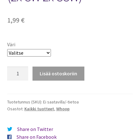
1,99
€
Väri
BetaFPV
Lisää ostoskoriin
31mm
3-
lapainen
propelli
Tuotetunnus (SKU):
Ei saatavilla/-tietoa
Osastot:
Kaikki tuotteet
,
Whoop
2
paria
(2x
Share on Twitter
CW
Share on Facebook