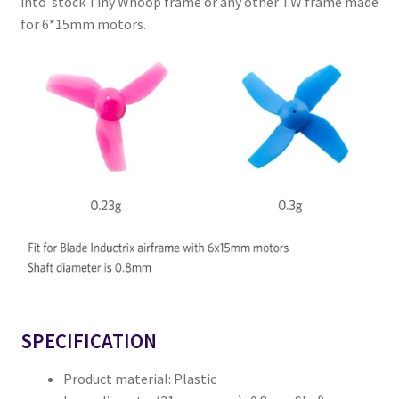
into stock Tiny Whoop frame or any other TW frame made
for 6*15mm motors.
SPECIFICATION
Product material: Plastic