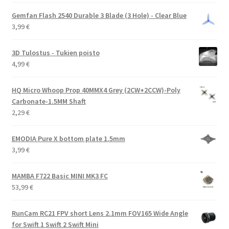
Gemfan Flash 2540 Durable 3 Blade (3 Hole) - Clear Blue
3,99
€
3D Tulostus - Tukien poisto
4,99
€
HQ Micro Whoop Prop 40MMX4 Grey (2CW+2CCW)-Poly
Carbonate-1.5MM Shaft
2,29
€
EMODIA Pure X bottom plate 1.5mm
3,99
€
MAMBA F722 Basic MINI MK3 FC
53,99
€
RunCam RC21 FPV short Lens 2.1mm FOV165 Wide Angle
for Swift 1 Swift 2 Swift Mini