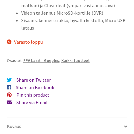
matkan) ja Cloverleaf (ympäri vastaanottava)
Videon tallennus MicroSD-kortille (DVR)
Sisäänrakennettu akku, hyvällä kestolla, Micro USB
lataus
Varasto loppu
Osastot:
FPV Lasit - Goggles
,
Kaikki tuotteet
Share on Twitter
Share on Facebook
Pin this product
Share via Email
Kuvaus