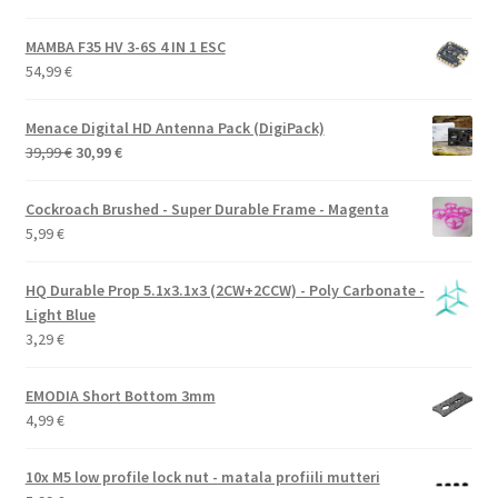
MAMBA F35 HV 3-6S 4 IN 1 ESC
54,99
€
Menace Digital HD Antenna Pack (DigiPack)
Alkuperäinen
Nykyinen
39,99
€
30,99
€
hinta
hinta
oli:
on:
Cockroach Brushed - Super Durable Frame - Magenta
39,99 €.
30,99 €.
5,99
€
HQ Durable Prop 5.1x3.1x3 (2CW+2CCW) - Poly Carbonate -
Light Blue
3,29
€
EMODIA Short Bottom 3mm
4,99
€
10x M5 low profile lock nut - matala profiili mutteri