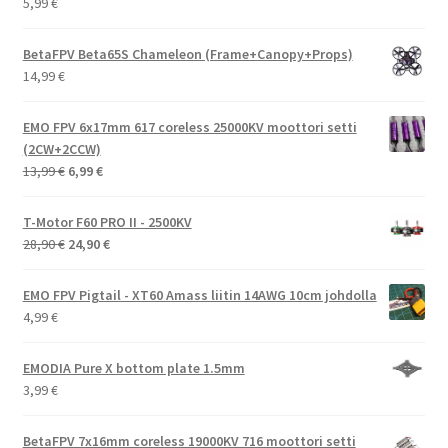
5,99
€
BetaFPV Beta65S Chameleon (Frame+Canopy+Props)
14,99
€
EMO FPV 6x17mm 617 coreless 25000KV moottori setti
(2CW+2CCW)
Alkuperäinen
Nykyinen
13,99
€
6,99
€
hinta
hinta
oli:
on:
T-Motor F60 PRO II - 2500KV
13,99 €.
6,99 €.
Alkuperäinen
Nykyinen
28,90
€
24,90
€
hinta
hinta
oli:
on:
EMO FPV Pigtail - XT60 Amass liitin 14AWG 10cm johdolla
28,90 €.
24,90 €.
4,99
€
EMODIA Pure X bottom plate 1.5mm
3,99
€
BetaFPV 7x16mm coreless 19000KV 716 moottori setti