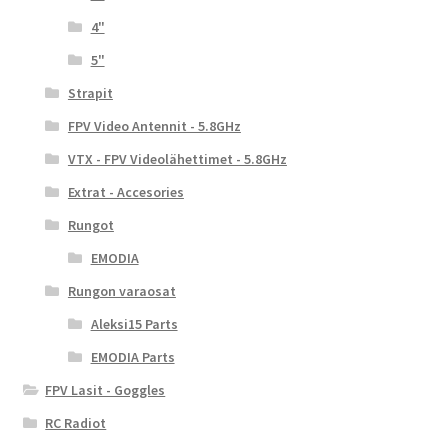
4"
5"
Strapit
FPV Video Antennit - 5.8GHz
VTX - FPV Videolähettimet - 5.8GHz
Extrat - Accesories
Rungot
EMODIA
Rungon varaosat
Aleksi15 Parts
EMODIA Parts
FPV Lasit - Goggles
RC Radiot