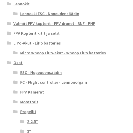
Lennokit
Lennokki ESC - Nopeudensäädin
Valmiit FPV kopterit - FPV dronet - BNF - PNF
FPV Kopterit kitit ja setit
LiPo-Akut - LiPo batteries
Micro Whoop LiPo-akut - Whoop LiPo batteries
Osat
ESC - Nopeudensäädin
FC - Flight controller - Lennonohjain
FPV Kamerat
Moottorit
Propellit
2-2.5"
3"