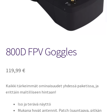
FPV Kopteri kokoluokat
Oma tili
Affiliate
Ostoskori
800D FPV Goggles
Kassa
119,99
€
Toimitusehdot
Kaikki tärkeimmät ominaisuudet yhdessä paketissa, ja
Yhteystiedot
erittäin maltilliseen hintaan!
Iso ja terävä näyttö
Mukana hyvät antennit. Patch (suuntaava, pitkän