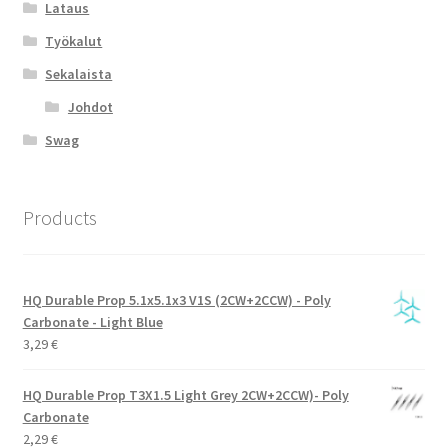
Lataus
Työkalut
Sekalaista
Johdot
Swag
Products
HQ Durable Prop 5.1x5.1x3 V1S (2CW+2CCW) - Poly
Carbonate - Light Blue
3,29
€
HQ Durable Prop T3X1.5 Light Grey 2CW+2CCW)- Poly
Carbonate
2,29
€